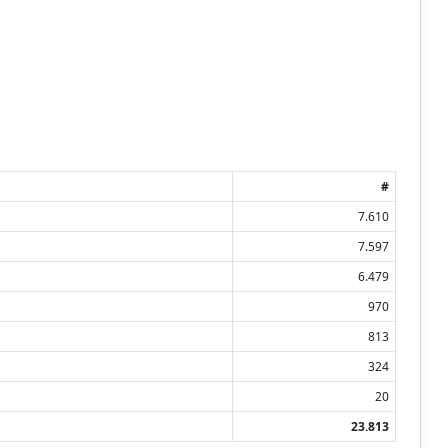
#
7.610
7.597
6.479
970
813
324
20
23.813