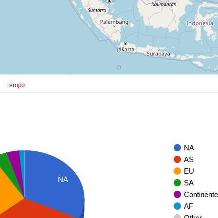
Tempo
NA
AS
EU
NA
SA
Continente
AF
Other