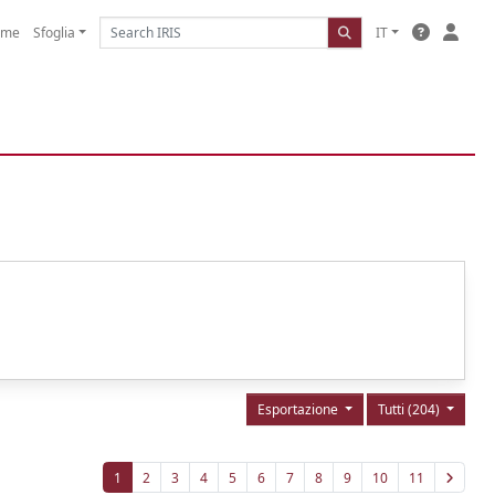
ome
Sfoglia
IT
Esportazione
Tutti (204)
1
2
3
4
5
6
7
8
9
10
11