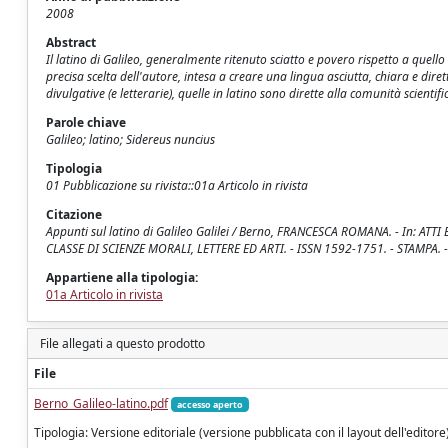
2008
Abstract
Il latino di Galileo, generalmente ritenuto sciatto e povero rispetto a quell
precisa scelta dell'autore, intesa a creare una lingua asciutta, chiara e dirett
divulgative (e letterarie), quelle in latino sono dirette alla comunità scientif
Parole chiave
Galileo; latino; Sidereus nuncius
Tipologia
01 Pubblicazione su rivista::01a Articolo in rivista
Citazione
Appunti sul latino di Galileo Galilei / Berno, FRANCESCA ROMANA. - In: A
CLASSE DI SCIENZE MORALI, LETTERE ED ARTI. - ISSN 1592-1751. - STAMPA. -
Appartiene alla tipologia:
01a Articolo in rivista
File allegati a questo prodotto
File
Berno_Galileo-latino.pdf
accesso aperto
Tipologia: Versione editoriale (versione pubblicata con il layout dell'editore