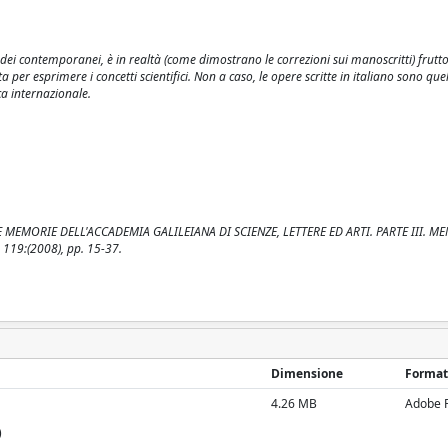
o dei contemporanei, è in realtà (come dimostrano le correzioni sui manoscritti) frutt
a per esprimere i concetti scientifici. Non a caso, le opere scritte in italiano sono quel
ica internazionale.
TTI E MEMORIE DELL'ACCADEMIA GALILEIANA DI SCIENZE, LETTERE ED ARTI. PARTE III. 
 119:(2008), pp. 15-37.
Dimensione
Format
4.26 MB
Adobe 
)