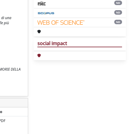
ND
ND
o di una
ND
le più
social impact
MEMORIE DELLA
o
PDF