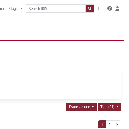
ome
Sfoglia
IT
Esportazione
Tutti (21)
1
2