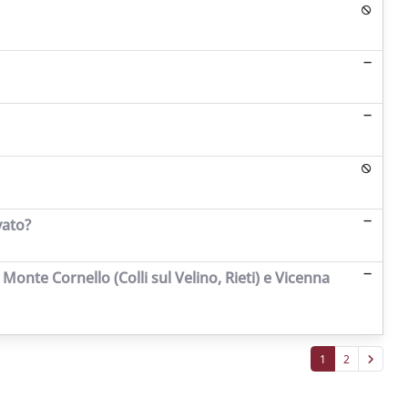
vato?
 Monte Cornello (Colli sul Velino, Rieti) e Vicenna
1
2