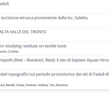
Paduli
crizione etrusca proveniente dalla loc. Saletta.
’ALTA VALLE DEL TRONTO
for studying residues on textile tools
orini, Cristina
spolti (Rieti – Rivodutri, Rieti): il sito di Septem Aquae ritro
dati topografici sul periodo protostorico dai siti di Paduli di
Luca; Ranelli, Giulia; Simeoni, Andrea; Toti, Eleonora