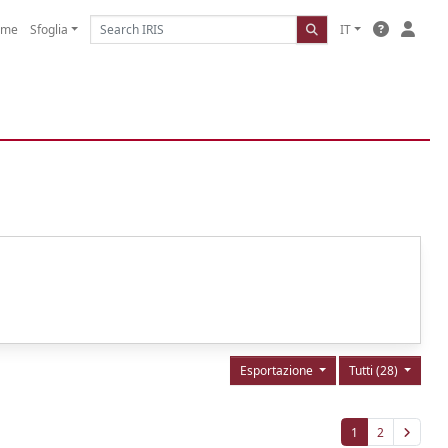
ome
Sfoglia
IT
Esportazione
Tutti (28)
1
2