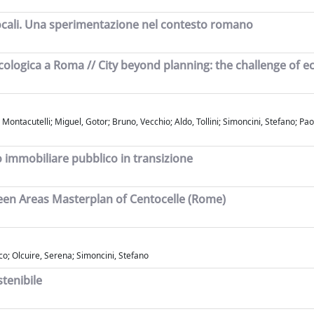
 locali. Una sperimentazione nel contesto romano
 ecologica a Roma // City beyond planning: the challenge of e
, Montacutelli; Miguel, Gotor; Bruno, Vecchio; Aldo, Tollini; Simoncini, Stefano; Pa
 immobiliare pubblico in transizione
een Areas Masterplan of Centocelle (Rome)
o; Olcuire, Serena; Simoncini, Stefano
stenibile