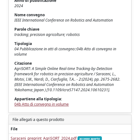
Anno di pubblicazione
2024
Nome convegno
IEEE International Conference on Robotics and Automation
Parole chiave
tracking; precision agricolture; robotics
Tipologia
04 Pubblicazione in atti di convegno::04b Atto di convegno in
volume
Citazione
AgriSORT: A Simple Online Real-time Tracking-by-Detection
framework for robotics in precision agriculture / Saraceni, L.,
Motoi, I.M., Nardi, D., Ciarfuglia, T.A.. - 2:(2024), pp. 2675-2682.
(IEEE International Conference on Robotics and Automation
Yokohama; Japan ) [10.1109/icra57147.2024.10610231].
Appartiene alla tipologia:
04b Atto di convegno in volume
File allegati a questo prodotto
File
Saraceni_preprint_AgriSORT_2024.pdf
accesso aperto