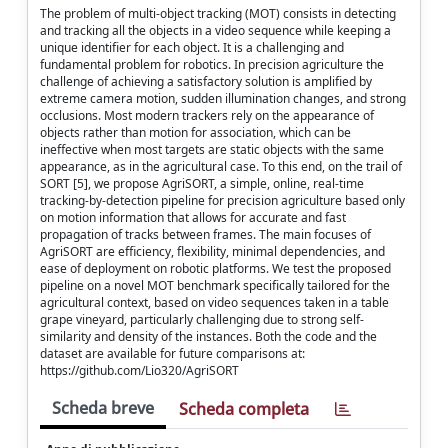
The problem of multi-object tracking (MOT) consists in detecting
and tracking all the objects in a video sequence while keeping a
unique identifier for each object. It is a challenging and
fundamental problem for robotics. In precision agriculture the
challenge of achieving a satisfactory solution is amplified by
extreme camera motion, sudden illumination changes, and strong
occlusions. Most modern trackers rely on the appearance of
objects rather than motion for association, which can be
ineffective when most targets are static objects with the same
appearance, as in the agricultural case. To this end, on the trail of
SORT [5], we propose AgriSORT, a simple, online, real-time
tracking-by-detection pipeline for precision agriculture based only
on motion information that allows for accurate and fast
propagation of tracks between frames. The main focuses of
AgriSORT are efficiency, flexibility, minimal dependencies, and
ease of deployment on robotic platforms. We test the proposed
pipeline on a novel MOT benchmark specifically tailored for the
agricultural context, based on video sequences taken in a table
grape vineyard, particularly challenging due to strong self-
similarity and density of the instances. Both the code and the
dataset are available for future comparisons at:
https://github.com/Lio320/AgriSORT
Scheda breve
Scheda completa