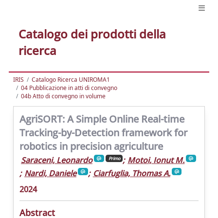
Catalogo dei prodotti della
ricerca
IRIS
Catalogo Ricerca UNIROMA1
04 Pubblicazione in atti di convegno
04b Atto di convegno in volume
AgriSORT: A Simple Online Real-time
Tracking-by-Detection framework for
robotics in precision agriculture
Saraceni, Leonardo
;
Motoi, Ionut M.
Primo
;
Nardi, Daniele
;
Ciarfuglia, Thomas A.
2024
Abstract