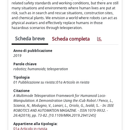
related safety standards and working conditions, but there are still
many situations and environments where human lives are put at
risk, such as in search and rescue situations, construction sites,
and chemical plants. We envision a world where robots can act as
physical avatars and effectively replace humans in those
hazardous scenarios through teleoperation.
Scheda breve
Scheda completa
Anno di pubblicazione
2019
Parole chiave
robotics; humanoids; teleoperation
Tipologia
01 Pubblicazione su rivista::01a Articolo in rivista
Citazione
A Multimode Teleoperation Framework for Humanoid Loco-
Manipulation: A Demonstration Using the iCub Robot / Penco, L.,
Scianca, N., Modugno, V., Lanari, L., Oriolo, G., Ivaldi, S.. - In: IEEE
ROBOTICS AND AUTOMATION MAGAZINE. - ISSN 1070-9932. -
26:4(2019), pp. 73-82. [10.1109/MRA.2019.2941245]
Appartiene alla tipologia:
01a Articolo in rivista