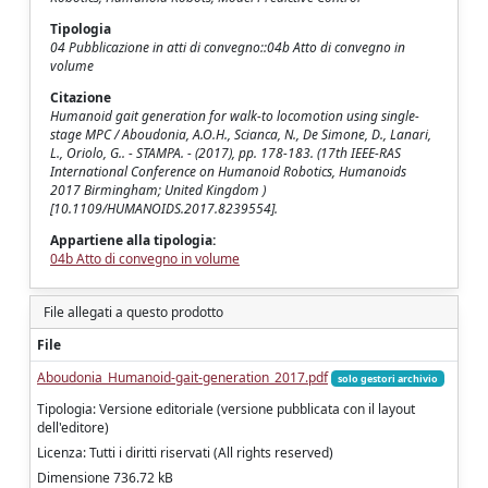
Tipologia
04 Pubblicazione in atti di convegno::04b Atto di convegno in
volume
Citazione
Humanoid gait generation for walk-to locomotion using single-
stage MPC / Aboudonia, A.O.H., Scianca, N., De Simone, D., Lanari,
L., Oriolo, G.. - STAMPA. - (2017), pp. 178-183. (17th IEEE-RAS
International Conference on Humanoid Robotics, Humanoids
2017 Birmingham; United Kingdom )
[10.1109/HUMANOIDS.2017.8239554].
Appartiene alla tipologia:
04b Atto di convegno in volume
File allegati a questo prodotto
File
Aboudonia_Humanoid-gait-generation_2017.pdf
solo gestori archivio
Tipologia: Versione editoriale (versione pubblicata con il layout
dell'editore)
Licenza: Tutti i diritti riservati (All rights reserved)
Dimensione 736.72 kB