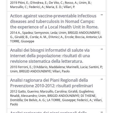
2019 Pitini, E.; D'Andrea, E.; De Vito, C.; Rosso, A.; Unim, B.;
Marzuillo, C.; Federici, A.; Maria, E. D.; Villari, P.
Action against vaccine-preventable infectious
diseases and tuberculosis in Nomad Camps:
the experience of a Local Health Unit in Rome.
2014 A., Spadea; Semyonov, Leda; Unim, BRIGID ANDOUNIMYE;
G., Giraldi; B., Corda; A. M., D'Amici; A., Ercole; Boccia, Antonio; LA
TORRE, Giuseppe
Analisi dei bisogni informativi di salute via
internet della popolazione: risultati di una
revisione sistematica della letteratura.
2010 Ferroni, E.; D'Addario, Maddalena; Marinelli, Lucia; Santini, P.;
Unim, BRIGID ANDOUNIMYE; Villari, Paolo
Analisi ragionara dei Piani Regionali della
Prevenzione 2010-2012: risultati preliminari
2012 Gatto, Guerino; Marzuillo, Carolina; Giraldi, Guglielmo;
Rinaldi, Alessandro; Unim, BRIGID ANDOUNIMYE; DI THIENE,
Domitilla; De Belvis, A. G.; LA TORRE, Giuseppe; Federici, A.; Villari,
Paolo