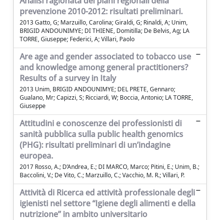
Analisi ragionata dei piani regionali della
prevenzione 2010-2012: risultati preliminari.
2013 Gatto, G; Marzuillo, Carolina; Giraldi, G; Rinaldi, A; Unim,
BRIGID ANDOUNIMYE; DI THIENE, Domitilla; De Belvis, Ag; LA
TORRE, Giuseppe; Federici, A; Villari, Paolo
Are age and gender associated to tobacco use
and knowledge among general practitioners?
Results of a survey in Italy
2013 Unim, BRIGID ANDOUNIMYE; DEL PRETE, Gennaro;
Gualano, Mr; Capizzi, S; Ricciardi, W; Boccia, Antonio; LA TORRE,
Giuseppe
Attitudini e conoscenze dei professionisti di
sanità pubblica sulla public health genomics
(PHG): risultati preliminari di un’indagine
europea.
2017 Rosso, A.; D’Andrea, E.; DI MARCO, Marco; Pitini, E.; Unim, B.;
Baccolini, V.; De Vito, C.; Marzuillo, C.; Vacchio, M. R.; Villari, P.
Attività di Ricerca ed attività professionale degli
igienisti nel settore “Igiene degli alimenti e della
nutrizione” in ambito universitario