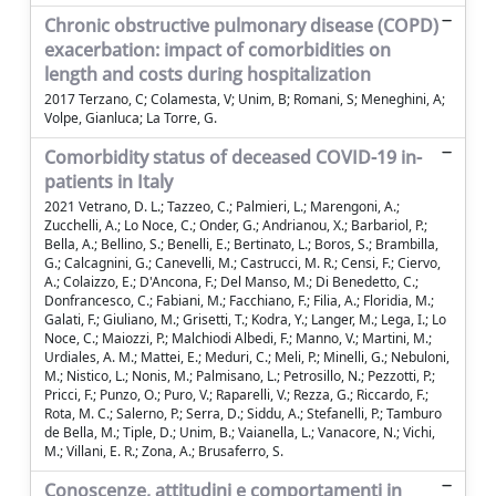
Chronic obstructive pulmonary disease (COPD)
exacerbation: impact of comorbidities on
length and costs during hospitalization
2017 Terzano, C; Colamesta, V; Unim, B; Romani, S; Meneghini, A;
Volpe, Gianluca; La Torre, G.
Comorbidity status of deceased COVID-19 in-
patients in Italy
2021 Vetrano, D. L.; Tazzeo, C.; Palmieri, L.; Marengoni, A.;
Zucchelli, A.; Lo Noce, C.; Onder, G.; Andrianou, X.; Barbariol, P.;
Bella, A.; Bellino, S.; Benelli, E.; Bertinato, L.; Boros, S.; Brambilla,
G.; Calcagnini, G.; Canevelli, M.; Castrucci, M. R.; Censi, F.; Ciervo,
A.; Colaizzo, E.; D'Ancona, F.; Del Manso, M.; Di Benedetto, C.;
Donfrancesco, C.; Fabiani, M.; Facchiano, F.; Filia, A.; Floridia, M.;
Galati, F.; Giuliano, M.; Grisetti, T.; Kodra, Y.; Langer, M.; Lega, I.; Lo
Noce, C.; Maiozzi, P.; Malchiodi Albedi, F.; Manno, V.; Martini, M.;
Urdiales, A. M.; Mattei, E.; Meduri, C.; Meli, P.; Minelli, G.; Nebuloni,
M.; Nistico, L.; Nonis, M.; Palmisano, L.; Petrosillo, N.; Pezzotti, P.;
Pricci, F.; Punzo, O.; Puro, V.; Raparelli, V.; Rezza, G.; Riccardo, F.;
Rota, M. C.; Salerno, P.; Serra, D.; Siddu, A.; Stefanelli, P.; Tamburo
de Bella, M.; Tiple, D.; Unim, B.; Vaianella, L.; Vanacore, N.; Vichi,
M.; Villani, E. R.; Zona, A.; Brusaferro, S.
Conoscenze, attitudini e comportamenti in