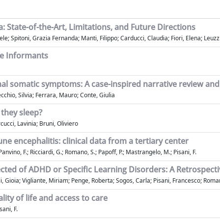
State-of-the-Art, Limitations, and Future Directions
e; Spitoni, Grazia Fernanda; Manti, Filippo; Carducci, Claudia; Fiori, Elena; Leuzz
he Informants
ional somatic symptoms: A case-inspired narrative review an
ecchio, Silvia; Ferrara, Mauro; Conte, Giulia
they sleep?
ucci, Lavinia; Bruni, Oliviero
e encephalitis: clinical data from a tertiary center
Panvino, F.; Ricciardi, G.; Romano, S.; Papoff, P.; Mastrangelo, M.; Pisani, F.
ected of ADHD or Specific Learning Disorders: A Retrospect
i, Gioia; Vigliante, Miriam; Penge, Roberta; Sogos, Carla; Pisani, Francesco; Roma
lity of life and access to care
sani, F.