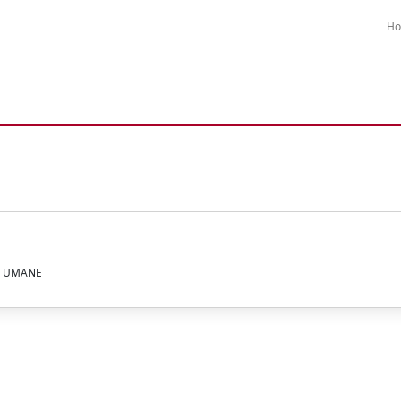
H
ZE UMANE