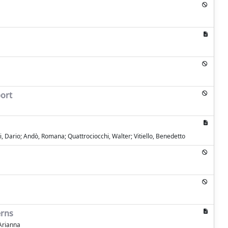
port
i, Dario; Andò, Romana; Quattrociocchi, Walter; Vitiello, Benedetto
erns
 Arianna