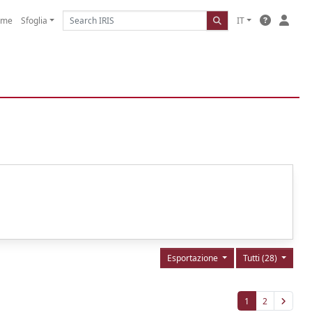
ome
Sfoglia
IT
Esportazione
Tutti (28)
1
2