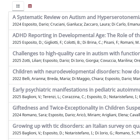
A Systematic Review on Autism and Hyperserotonemia: 
2024 Esposito, Dario; Cruciani, Gianluca; Zaccaro, Laura; Di Carlo, Emanuel
ADHD Reporting in Developmental Age: The Role of t
2025 Esposito, D.; Gigliotti, F.; Colotti, B.; Di Brina, C.; Pisani, F.; Romani, M.
Challenges to high-quality care in autism with funct
2025 Zotti, Lilian; Esposito, Dario; Di Iorio, Giorgia; Covuccia, Marilina; Or
Children with neurodevelopmental disorders: how do 
2022 Belli, Arianna; Breda, Maria; Di Maggio, Chiara; Esposito, Dario; Marc
Early psychiatric manifestations in pediatric autoimmun
2025 Baglioni, V.; Terenzi, L.; Corazzina, C.; Esposito, D.; Notaristefano, I.; 
Giftedness and Twice-Exceptionality in Children Susp
2024 Romano, Sara; Esposito, Dario; Aricò, Miriam; Arigliani, Elena; Cavall
Growing up with tic disorders: an Italian survey on qua
2025 Baglioni, V.; Esposito, D.; Notaristefano, I.; Di Iorio, G.; Romano, S.; Pi