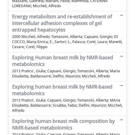
Mazzanti, Gabriela; Mariani, Paola; Mammola, CATERINA
LOREDANA; Miccheli, Alfredo
Energy metabolism and re-establishment of
intercellular adhesion complexes of gel
entrapped hepatocytes
2000 Miccheli, Alfredo; Tomassini, Alberta; Capuani, Giorgio; DI
COCCO, Maria Enrica; E., Sartori; L., Falasca; Conti, Laura; Manetti,
Cesare; Conti, Filippo
Exploring Human breast milk by NMR-based
metabolomics
2013 Pratico', Giulia; Capuani, Giorgio; Tomassini, Alberta; Maria
Elisabetta, Baldassarre; Delfini, Maurizio; Miccheli, Alfredo
Exploring human breast milk by NMR-based
metabolomics
2013 Pratico', Giulia; Capuani, Giorgio; Tomassini, Alberta; MAria
Elisabetta, Baldassarre; Sciubba, Fabio; Delfini, Maurizio; Miccheli,
Alfredo
Exploring human breast milk composition by
NMR-based metabolomics
2014 Pratico', Giulia; Capuani, Giorgio; Tomassini, Alberta; Maria