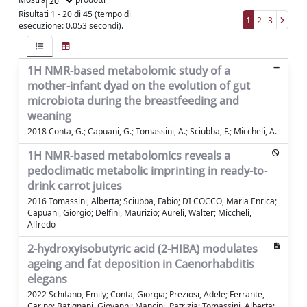
Risultati 1 - 20 di 45 (tempo di
1
2
3
esecuzione: 0.053 secondi).
1H NMR-based metabolomic study of a
mother-infant dyad on the evolution of gut
microbiota during the breastfeeding and
weaning
2018 Conta, G.; Capuani, G.; Tomassini, A.; Sciubba, F.; Miccheli, A.
1H NMR-based metabolomics reveals a
pedoclimatic metabolic imprinting in ready-to-
drink carrot juices
2016 Tomassini, Alberta; Sciubba, Fabio; DI COCCO, Maria Enrica;
Capuani, Giorgio; Delfini, Maurizio; Aureli, Walter; Miccheli,
Alfredo
2-hydroxyisobutyric acid (2-HIBA) modulates
ageing and fat deposition in Caenorhabditis
elegans
2022 Schifano, Emily; Conta, Giorgia; Preziosi, Adele; Ferrante,
Carino; Batignani, Giovanni; Mancini, Patrizia; Tomassini, Alberta;