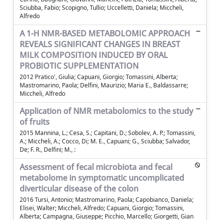
Sciubba, Fabio; Scopigno, Tullio; Uccelletti, Daniela; Miccheli,
Alfredo
A 1-H NMR-BASED METABOLOMIC APPROACH
REVEALS SIGNIFICANT CHANGES IN BREAST
MILK COMPOSITION INDUCED BY ORAL
PROBIOTIC SUPPLEMENTATION
2012 Pratico', Giulia; Capuani, Giorgio; Tomassini, Alberta;
Mastromarino, Paola; Delfini, Maurizio; Maria E., Baldassarre;
Miccheli, Alfredo
Application of NMR metabolomics to the study
of fruits
2015 Mannina, L.; Cesa, S.; Capitani, D.; Sobolev, A. P.; Tomassini,
A.; Miccheli, A.; Cocco, Di; M. E., Capuani; G., Sciubba; Salvador,
De; F. R., Delfini; M., :
Assessment of fecal microbiota and fecal
metabolome in symptomatic uncomplicated
diverticular disease of the colon
2016 Tursi, Antonio; Mastromarino, Paola; Capobianco, Daniela;
Elisei, Walter; Miccheli, Alfredo; Capuani, Giorgio; Tomassini,
Alberta; Campagna, Giuseppe; Picchio, Marcello; Giorgetti, Gian