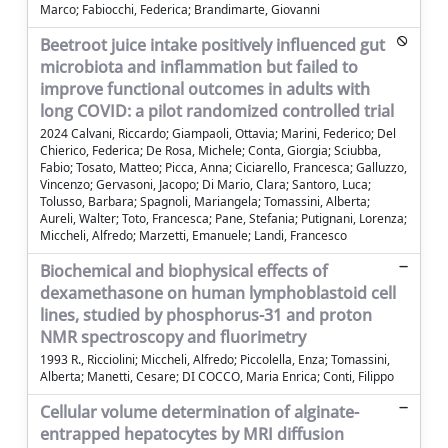
Marco; Fabiocchi, Federica; Brandimarte, Giovanni
Beetroot juice intake positively influenced gut
microbiota and inflammation but failed to
improve functional outcomes in adults with
long COVID: a pilot randomized controlled trial
2024 Calvani, Riccardo; Giampaoli, Ottavia; Marini, Federico; Del
Chierico, Federica; De Rosa, Michele; Conta, Giorgia; Sciubba,
Fabio; Tosato, Matteo; Picca, Anna; Ciciarello, Francesca; Galluzzo,
Vincenzo; Gervasoni, Jacopo; Di Mario, Clara; Santoro, Luca;
Tolusso, Barbara; Spagnoli, Mariangela; Tomassini, Alberta;
Aureli, Walter; Toto, Francesca; Pane, Stefania; Putignani, Lorenza;
Miccheli, Alfredo; Marzetti, Emanuele; Landi, Francesco
Biochemical and biophysical effects of
dexamethasone on human lymphoblastoid cell
lines, studied by phosphorus-31 and proton
NMR spectroscopy and fluorimetry
1993 R., Ricciolini; Miccheli, Alfredo; Piccolella, Enza; Tomassini,
Alberta; Manetti, Cesare; DI COCCO, Maria Enrica; Conti, Filippo
Cellular volume determination of alginate-
entrapped hepatocytes by MRI diffusion