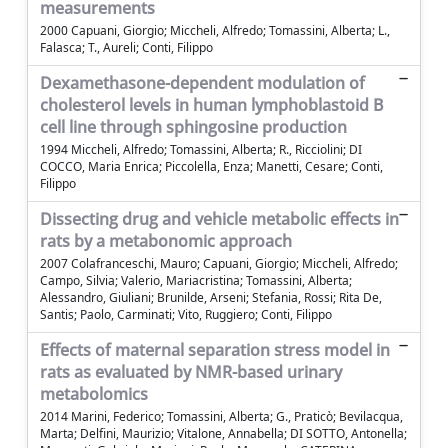
measurements
2000 Capuani, Giorgio; Miccheli, Alfredo; Tomassini, Alberta; L.,
Falasca; T., Aureli; Conti, Filippo
Dexamethasone-dependent modulation of
cholesterol levels in human lymphoblastoid B
cell line through sphingosine production
1994 Miccheli, Alfredo; Tomassini, Alberta; R., Ricciolini; DI
COCCO, Maria Enrica; Piccolella, Enza; Manetti, Cesare; Conti,
Filippo
Dissecting drug and vehicle metabolic effects in
rats by a metabonomic approach
2007 Colafranceschi, Mauro; Capuani, Giorgio; Miccheli, Alfredo;
Campo, Silvia; Valerio, Mariacristina; Tomassini, Alberta;
Alessandro, Giuliani; Brunilde, Arseni; Stefania, Rossi; Rita De,
Santis; Paolo, Carminati; Vito, Ruggiero; Conti, Filippo
Effects of maternal separation stress model in
rats as evaluated by NMR-based urinary
metabolomics
2014 Marini, Federico; Tomassini, Alberta; G., Praticò; Bevilacqua,
Marta; Delfini, Maurizio; Vitalone, Annabella; DI SOTTO, Antonella;