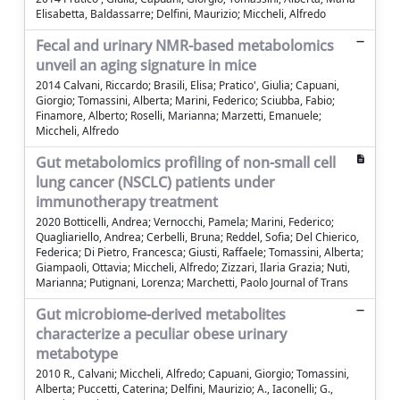
Elisabetta, Baldassarre; Delfini, Maurizio; Miccheli, Alfredo
Fecal and urinary NMR-based metabolomics
unveil an aging signature in mice
2014 Calvani, Riccardo; Brasili, Elisa; Pratico', Giulia; Capuani,
Giorgio; Tomassini, Alberta; Marini, Federico; Sciubba, Fabio;
Finamore, Alberto; Roselli, Marianna; Marzetti, Emanuele;
Miccheli, Alfredo
Gut metabolomics profiling of non-small cell
lung cancer (NSCLC) patients under
immunotherapy treatment
2020 Botticelli, Andrea; Vernocchi, Pamela; Marini, Federico;
Quagliariello, Andrea; Cerbelli, Bruna; Reddel, Sofia; Del Chierico,
Federica; Di Pietro, Francesca; Giusti, Raffaele; Tomassini, Alberta;
Giampaoli, Ottavia; Miccheli, Alfredo; Zizzari, Ilaria Grazia; Nuti,
Marianna; Putignani, Lorenza; Marchetti, Paolo Journal of Trans
Gut microbiome-derived metabolites
characterize a peculiar obese urinary
metabotype
2010 R., Calvani; Miccheli, Alfredo; Capuani, Giorgio; Tomassini,
Alberta; Puccetti, Caterina; Delfini, Maurizio; A., Iaconelli; G.,