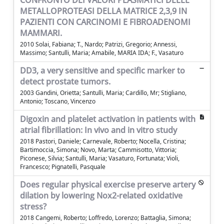
CONFRONTO DEI VALORI PLASMATICI DELLE
METALLOPROTEASI DELLA MATRICE 2,3,9 IN
PAZIENTI CON CARCINOMI E FIBROADENOMI
MAMMARI.
2010 Solai, Fabiana; T., Nardo; Patrizi, Gregorio; Annessi,
Massimo; Santulli, Maria; Amabile, MARIA IDA; F., Vasaturo
DD3, a very sensitive and specific marker to
detect prostate tumors.
2003 Gandini, Orietta; Santulli, Maria; Cardillo, Mr; Stigliano,
Antonio; Toscano, Vincenzo
Digoxin and platelet activation in patients with
atrial fibrillation: In vivo and in vitro study
2018 Pastori, Daniele; Carnevale, Roberto; Nocella, Cristina;
Bartimoccia, Simona; Novo, Marta; Cammisotto, Vittoria;
Piconese, Silvia; Santulli, Maria; Vasaturo, Fortunata; Violi,
Francesco; Pignatelli, Pasquale
Does regular physical exercise preserve artery
dilation by lowering Nox2-related oxidative
stress?
2018 Cangemi, Roberto; Loffredo, Lorenzo; Battaglia, Simona;