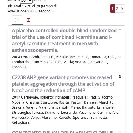
Risultati 1 - 20 di 29 (tempo di
1
2
esecuzione: 0.057 secondi).
A placebo-controlled double-blind randomized
trial of the use of combined l-carnitine and l-
acetyl-carnitine treatment in men with
asthenozoospermia.
2004 Lenzi, Andrea; Sgro', P; Salacone, P; Paoli, Donatella; Gilio, B;
Lombardo, Francesco; Santulli, Maria; Agarwal, A; Gandini,
Loredana
C2238 ANP gene variant promotes increased
platelet aggregation through the activation of
Nox2 and the reduction of cAMP
2017 Carnevale, Roberto; Pignatelli, Pasquale; Frati, Giacomo;
Nocella, Cristina; Stanzione, Rosita; Pastori, Daniele; Marchitti,
Simona; Valenti, Valentina; Santulli, Maria; Barbato, Emanuele;
Strisciuglio, Teresa; Schirone, Leonardo; Vecchione, Carmine; Violi,
Francesco; Volpe, Massimo; Rubattu, Speranza; Sciarretta,
Sebastiano