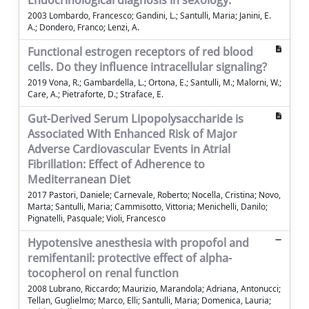
Endocrinological diagnosis in sexology.
2003 Lombardo, Francesco; Gandini, L.; Santulli, Maria; Janini, E.
A.; Dondero, Franco; Lenzi, A.
Functional estrogen receptors of red blood
cells. Do they influence intracellular signaling?
2019 Vona, R.; Gambardella, L.; Ortona, E.; Santulli, M.; Malorni, W.;
Care, A.; Pietraforte, D.; Straface, E.
Gut-Derived Serum Lipopolysaccharide is
Associated With Enhanced Risk of Major
Adverse Cardiovascular Events in Atrial
Fibrillation: Effect of Adherence to
Mediterranean Diet
2017 Pastori, Daniele; Carnevale, Roberto; Nocella, Cristina; Novo,
Marta; Santulli, Maria; Cammisotto, Vittoria; Menichelli, Danilo;
Pignatelli, Pasquale; Violi, Francesco
Hypotensive anesthesia with propofol and
remifentanil: protective effect of alpha-
tocopherol on renal function
2008 Lubrano, Riccardo; Maurizio, Marandola; Adriana, Antonucci;
Tellan, Guglielmo; Marco, Elli; Santulli, Maria; Domenica, Lauria;