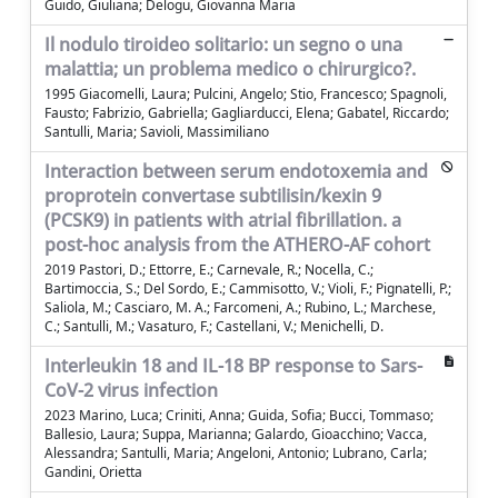
Guido, Giuliana; Delogu, Giovanna Maria
Il nodulo tiroideo solitario: un segno o una
malattia; un problema medico o chirurgico?.
1995 Giacomelli, Laura; Pulcini, Angelo; Stio, Francesco; Spagnoli,
Fausto; Fabrizio, Gabriella; Gagliarducci, Elena; Gabatel, Riccardo;
Santulli, Maria; Savioli, Massimiliano
Interaction between serum endotoxemia and
proprotein convertase subtilisin/kexin 9
(PCSK9) in patients with atrial fibrillation. a
post-hoc analysis from the ATHERO-AF cohort
2019 Pastori, D.; Ettorre, E.; Carnevale, R.; Nocella, C.;
Bartimoccia, S.; Del Sordo, E.; Cammisotto, V.; Violi, F.; Pignatelli, P.;
Saliola, M.; Casciaro, M. A.; Farcomeni, A.; Rubino, L.; Marchese,
C.; Santulli, M.; Vasaturo, F.; Castellani, V.; Menichelli, D.
Interleukin 18 and IL-18 BP response to Sars-
CoV-2 virus infection
2023 Marino, Luca; Criniti, Anna; Guida, Sofia; Bucci, Tommaso;
Ballesio, Laura; Suppa, Marianna; Galardo, Gioacchino; Vacca,
Alessandra; Santulli, Maria; Angeloni, Antonio; Lubrano, Carla;
Gandini, Orietta