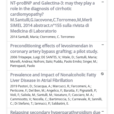
NT-proBNP and Galectina-3: may they play a
role in the diagnosis of cirrhotic
cardiomyopathy?
M.Santulli,G.Iacovone,C.Torromeo,M,Merli
SIMEL 2014 abstract.n°155 sulla rivista di
Medicina di Laboratorio
2014 Santulli, Maria; Ctorromeo, C. Torromeo
Preconditioning effects of levosimendan in
coronary artery bypass grafting; a pilot study.
2006 Tritapepe, Luigi; DE SANTIS, V.; Vitale, D.; Santulli, Maria;
Morelli, Andrea; Nofroni, Italo; Puddu, Paolo Emilio; Singer, M.;
Pietropaoli, Paolo
Prevalence and Impact of Nonalcoholic Fatty
Liver Disease in Atrial Fibrillation
2019 Pastori, D.; Sciacqua, A.; Marcucci, R.; Farcomeni, A.;
Perticone, F.; Del Ben, M.; Angelico, F.; Baratta, F.; Pignatelli, P.;
Violi, F.; Saliola, M.; Santulli, M.; Vasaturo, F.; Casciaro, M. A.;
Cammisotto, V.; Nocella, C.; Bartimoccia, S.; Carnevale, R.; Iannilli,
C.; Di Stefano, T.; Iannucci, P.; Sabbatini, E.
Relapsing secondary hyperparathyroidism due