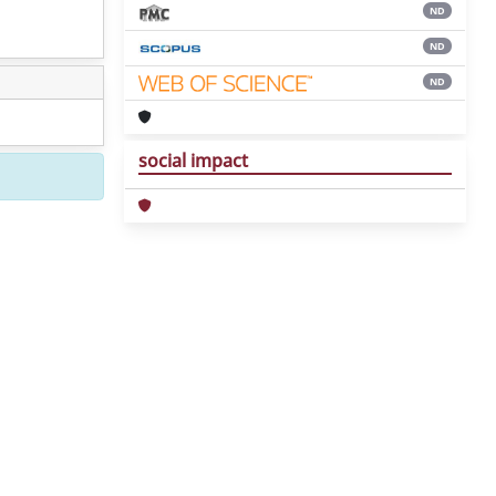
ND
ND
ND
social impact