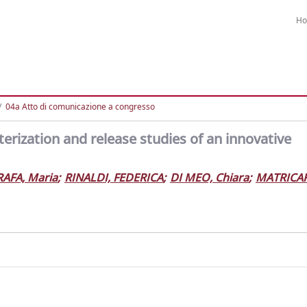
H
04a Atto di comunicazione a congresso
erization and release studies of an innovative
AFA, Maria
;
RINALDI, FEDERICA
;
DI MEO, Chiara
;
MATRICAR