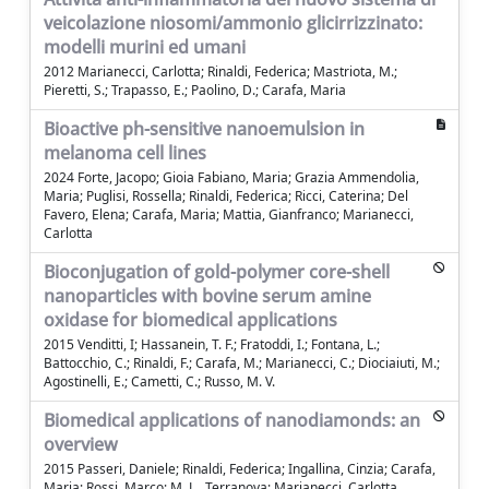
veicolazione niosomi/ammonio glicirrizzinato:
modelli murini ed umani
2012 Marianecci, Carlotta; Rinaldi, Federica; Mastriota, M.;
Pieretti, S.; Trapasso, E.; Paolino, D.; Carafa, Maria
Bioactive ph-sensitive nanoemulsion in
melanoma cell lines
2024 Forte, Jacopo; Gioia Fabiano, Maria; Grazia Ammendolia,
Maria; Puglisi, Rossella; Rinaldi, Federica; Ricci, Caterina; Del
Favero, Elena; Carafa, Maria; Mattia, Gianfranco; Marianecci,
Carlotta
Bioconjugation of gold-polymer core-shell
nanoparticles with bovine serum amine
oxidase for biomedical applications
2015 Venditti, I; Hassanein, T. F.; Fratoddi, I.; Fontana, L.;
Battocchio, C.; Rinaldi, F.; Carafa, M.; Marianecci, C.; Diociaiuti, M.;
Agostinelli, E.; Cametti, C.; Russo, M. V.
Biomedical applications of nanodiamonds: an
overview
2015 Passeri, Daniele; Rinaldi, Federica; Ingallina, Cinzia; Carafa,
Maria; Rossi, Marco; M. L., Terranova; Marianecci, Carlotta