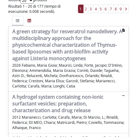
Risultati 1 - 20 di 177 (tempo di
1
2
3
4
5
6
7
8
9
esecuzione: 0.008 secondi).
A green strategy for resveratrol nanodelivery. A
multidisciplinary approach for the
physicochemical characterization of Thymus-
based liposomes with anti-biofilm activity
against Listeria monocytogenes
2026 Fabiano, Maria Gioia; Maurizi, Linda; Forte, Jacopo; D'Intino,
Eleonora; Ammendolia, Maria Grazia; Corinti, Davide; Tagueha,
Astri D.; Relucenti, Michela; Donfrancesco, Orlando; Rinaldi,
Federica; Crestoni, Maria Elisa; Garzoli, Stefania; Marianecci,
Carlotta; Carafa, Maria; Longhi, Catia
A hydrogel system containing non-ionic
surfactant vesicles: preparation,
characterization and drug release
2012 Marianecci, Carlotta; Carafa, Maria; Di Marzio, L.; Rinaldi,
Federica; DI MEO, Chiara; Matricardi, Pietro; Coviello, Tommasina;
Alhaique, Franco