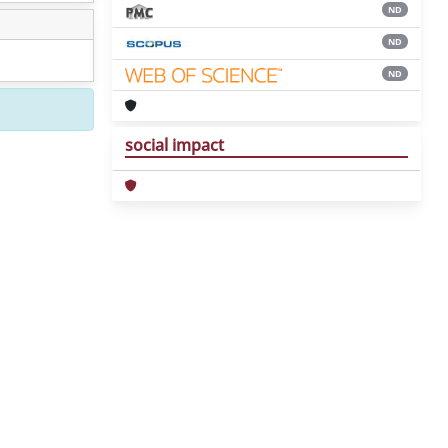
ND
ND
ND
social impact