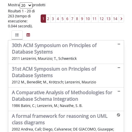
Mostra
prodotti
Risultati 1 - 20 di
263 (tempo di
1
2
3
4
5
6
7
8
9
10
11
12
13
14
esecuzione:
0.044 secondi).
30th ACM Symposium on Principles of
Database Systems
2011 Lenzerini, Maurizio; T., Schwentick
31st ACM Symposium on Principles of
Database Systems
2012 M., Benedikt; M., Krötzsch; Lenzerini, Maurizio
A Comparative Analysis of Methodologies for
Database Schema Integration
1986 Batini, C.; Lenzerini, M.; Navathe, S. B.
A formal framework for reasoning on UML
class diagrams
2002 Andrea, Calì; Diego, Calvanese; DE GIACOMO, Giuseppe;