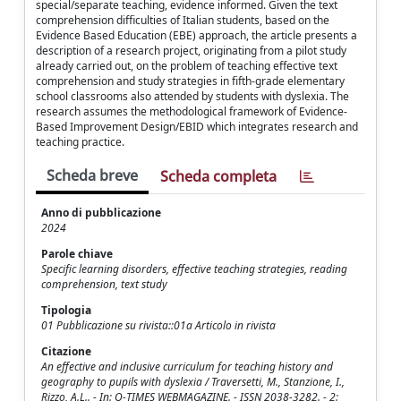
special/separate teaching, evidence informed. Given the text
comprehension difficulties of Italian students, based on the
Evidence Based Education (EBE) approach, the article presents a
description of a research project, originating from a pilot study
already carried out, on the problem of teaching effective text
comprehension and study strategies in fifth-grade elementary
school classrooms also attended by students with dyslexia. The
research assumes the methodological framework of Evidence-
Based Improvement Design/EBID which integrates research and
teaching practice.
Scheda breve
Scheda completa
Anno di pubblicazione
2024
Parole chiave
Specific learning disorders, effective teaching strategies, reading
comprehension, text study
Tipologia
01 Pubblicazione su rivista::01a Articolo in rivista
Citazione
An effective and inclusive curriculum for teaching history and
geography to pupils with dyslexia / Traversetti, M., Stanzione, I.,
Rizzo, A.L.. - In: Q-TIMES WEBMAGAZINE. - ISSN 2038-3282. - 2: