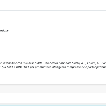
pazione
 disabilità e con DSA nelle SMIM. Una ricerca nazionale / Rizzo, A.L., Chiaro, M., Cors
50-463. (RICERCA e DIDATTICA per promuovere intelligenza comprensione e partecipazion