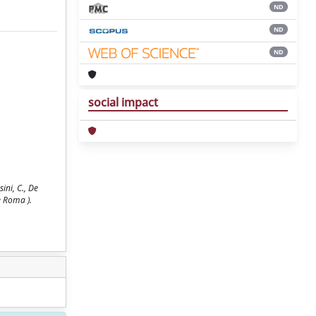
ND
ND
ND
social impact
ini, C., De
e Roma ).