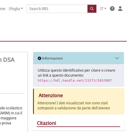
ome
Sfoglia
IT
on DSA
Informazioni
Utilizza questo identificativo per citare o creare
un link a questo documento:
https://hdl.handle.net/11573/1653907
Attenzione
Attenzione! I dati visualizzati non sono stati
ado scolastico
sottoposti a validazione da parte dell'ateneo
SMIM) in cui il
re maggiore
Citazioni
la prova