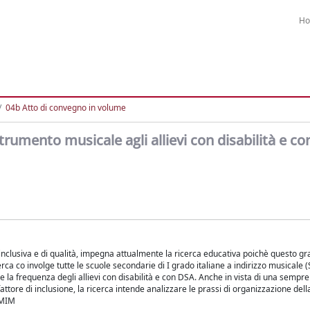
H
04b Atto di convegno in volume
trumento musicale agli allievi con disabilità e c
inclusiva e di qualità, impegna attualmente la ricerca educativa poichè questo gr
cerca co involge tutte le scuole secondarie di I grado italiane a indirizzo musicale (
e la frequenza degli allievi con disabilità e con DSA. Anche in vista di una semp
attore di inclusione, la ricerca intende analizzare le prassi di organizzazione del
 SMIM