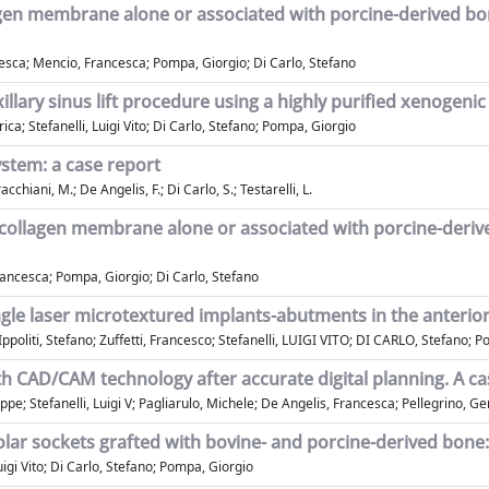
agen membrane alone or associated with porcine-derived bon
ncesca; Mencio, Francesca; Pompa, Giorgio; Di Carlo, Stefano
xillary sinus lift procedure using a highly purified xenogenic
rica; Stefanelli, Luigi Vito; Di Carlo, Stefano; Pompa, Giorgio
stem: a case report
cchiani, M.; De Angelis, F.; Di Carlo, S.; Testarelli, L.
 collagen membrane alone or associated with porcine-derive
rancesca; Pompa, Giorgio; Di Carlo, Stefano
ngle laser microtextured implants-abutments in the anterior 
oliti, Stefano; Zuffetti, Francesco; Stefanelli, LUIGI VITO; DI CARLO, Stefano; 
ith CAD/CAM technology after accurate digital planning. A c
ppe; Stefanelli, Luigi V; Pagliarulo, Michele; De Angelis, Francesca; Pellegrino, G
eolar sockets grafted with bovine- and porcine-derived bon
uigi Vito; Di Carlo, Stefano; Pompa, Giorgio