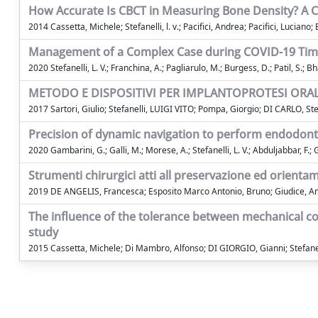
How Accurate Is CBCT in Measuring Bone Density? A C
2014 Cassetta, Michele; Stefanelli, l. v.; Pacifici, Andrea; Pacifici, Luciano; 
Management of a Complex Case during COVID-19 Time 
2020 Stefanelli, L. V.; Franchina, A.; Pagliarulo, M.; Burgess, D.; Patil, S.; Bh
METODO E DISPOSITIVI PER IMPLANTOPROTESI ORA
2017 Sartori, Giulio; Stefanelli, LUIGI VITO; Pompa, Giorgio; DI CARLO, St
Precision of dynamic navigation to perform endodontic 
2020 Gambarini, G.; Galli, M.; Morese, A.; Stefanelli, L. V.; Abduljabbar, F.; 
Strumenti chirurgici atti all preservazione ed orientam
2019 DE ANGELIS, Francesca; Esposito Marco Antonio, Bruno; Giudice, Amer
The influence of the tolerance between mechanical com
study
2015 Cassetta, Michele; Di Mambro, Alfonso; DI GIORGIO, Gianni; Stefanelli