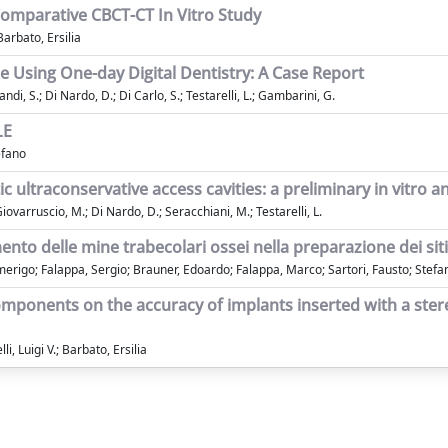
omparative CBCT-CT In Vitro Study
Barbato, Ersilia
Using One-day Digital Dentistry: A Case Report
andi, S.; Di Nardo, D.; Di Carlo, S.; Testarelli, L.; Gambarini, G.
LE
efano
ultraconservative access cavities: a preliminary in vitro an
Giovarruscio, M.; Di Nardo, D.; Seracchiani, M.; Testarelli, L.
ento delle mine trabecolari ossei nella preparazione dei siti
igo; Falappa, Sergio; Brauner, Edoardo; Falappa, Marco; Sartori, Fausto; Stefan
ponents on the accuracy of implants inserted with a stereol
, Luigi V.; Barbato, Ersilia