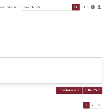
ome
Sfoglia
IT
Esportazione
Tutti (22)
1
2