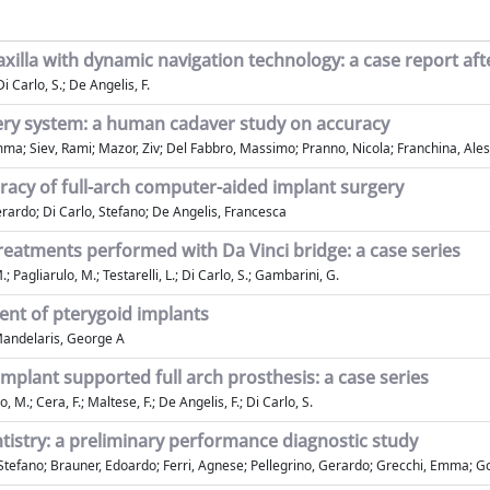
xilla with dynamic navigation technology: a case report aft
 Di Carlo, S.; De Angelis, F.
ery system: a human cadaver study on accuracy
Emma; Siev, Rami; Mazor, Ziv; Del Fabbro, Massimo; Pranno, Nicola; Franchina, Aless
racy of full-arch computer-aided implant surgery
Gerardo; Di Carlo, Stefano; De Angelis, Francesca
treatments performed with Da Vinci bridge: a case series
.; Pagliarulo, M.; Testarelli, L.; Di Carlo, S.; Gambarini, G.
ent of pterygoid implants
 Mandelaris, George A
plant supported full arch prosthesis: a case series
, M.; Cera, F.; Maltese, F.; De Angelis, F.; Di Carlo, S.
entistry: a preliminary performance diagnostic study
Stefano; Brauner, Edoardo; Ferri, Agnese; Pellegrino, Gerardo; Grecchi, Emma; Goke