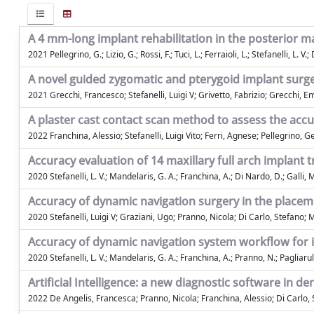
A 4 mm-long implant rehabilitation in the posterior ma
2021 Pellegrino, G.; Lizio, G.; Rossi, F.; Tuci, L.; Ferraioli, L.; Stefanelli, L. V.;
A novel guided zygomatic and pterygoid implant surg
2021 Grecchi, Francesco; Stefanelli, Luigi V; Grivetto, Fabrizio; Grecchi, 
A plaster cast contact scan method to assess the accu
2022 Franchina, Alessio; Stefanelli, Luigi Vito; Ferri, Agnese; Pellegrino, 
Accuracy evaluation of 14 maxillary full arch implant 
2020 Stefanelli, L. V.; Mandelaris, G. A.; Franchina, A.; Di Nardo, D.; Galli, M
Accuracy of dynamic navigation surgery in the placem
2020 Stefanelli, Luigi V; Graziani, Ugo; Pranno, Nicola; Di Carlo, Stefano;
Accuracy of dynamic navigation system workflow for im
2020 Stefanelli, L. V.; Mandelaris, G. A.; Franchina, A.; Pranno, N.; Pagliarulo
Artificial Intelligence: a new diagnostic software in d
2022 De Angelis, Francesca; Pranno, Nicola; Franchina, Alessio; Di Carlo, 