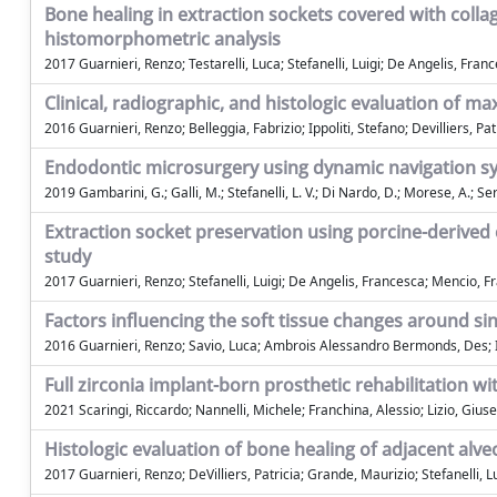
Bone healing in extraction sockets covered with coll
histomorphometric analysis
2017 Guarnieri, Renzo; Testarelli, Luca; Stefanelli, Luigi; De Angelis, Fra
Clinical, radiographic, and histologic evaluation of ma
2016 Guarnieri, Renzo; Belleggia, Fabrizio; Ippoliti, Stefano; Devilliers, Pat
Endodontic microsurgery using dynamic navigation sy
2019 Gambarini, G.; Galli, M.; Stefanelli, L. V.; Di Nardo, D.; Morese, A.; Sera
Extraction socket preservation using porcine-derived
study
2017 Guarnieri, Renzo; Stefanelli, Luigi; De Angelis, Francesca; Mencio, F
Factors influencing the soft tissue changes around si
2016 Guarnieri, Renzo; Savio, Luca; Ambrois Alessandro Bermonds, Des; Ipp
Full zirconia implant-born prosthetic rehabilitation w
2021 Scaringi, Riccardo; Nannelli, Michele; Franchina, Alessio; Lizio, Giuse
Histologic evaluation of bone healing of adjacent alv
2017 Guarnieri, Renzo; DeVilliers, Patricia; Grande, Maurizio; Stefanelli, L