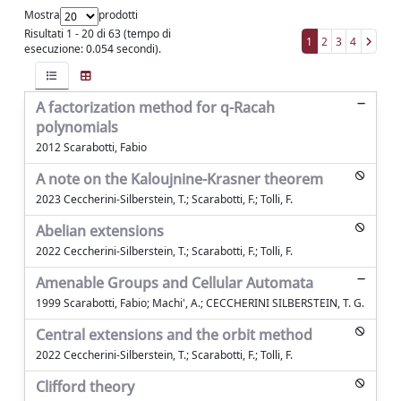
Mostra
prodotti
Risultati 1 - 20 di 63 (tempo di
1
2
3
4
esecuzione: 0.054 secondi).
A factorization method for q-Racah
polynomials
2012 Scarabotti, Fabio
A note on the Kaloujnine-Krasner theorem
2023 Ceccherini-Silberstein, T.; Scarabotti, F.; Tolli, F.
Abelian extensions
2022 Ceccherini-Silberstein, T.; Scarabotti, F.; Tolli, F.
Amenable Groups and Cellular Automata
1999 Scarabotti, Fabio; Machi', A.; CECCHERINI SILBERSTEIN, T. G.
Central extensions and the orbit method
2022 Ceccherini-Silberstein, T.; Scarabotti, F.; Tolli, F.
Clifford theory