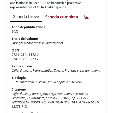
application is in Sect. 10.2 on irreducible projective
representations of finite Abelian groups.
Scheda breve
Scheda completa
Anno di pubblicazione
2022
Titolo del volume
Springer Monographs in Mathematics
ISBN
978-3-031-13872-0
978-3-031-13873-7
Parole chiave
Clifford theory, Representation Theory, Projective representations
Tipologia
02 Pubblicazione su volume::02a Capitolo o Articolo
Citazione
Clifford theory for projective representations / Ceccherini-
Silberstein, T.; Scarabotti, F.; Tolli, F.. - (2022), pp. 253-272. -
SPRINGER MONOGRAPHS IN MATHEMATICS. [10.1007/978-3-031-
13873-7_9].