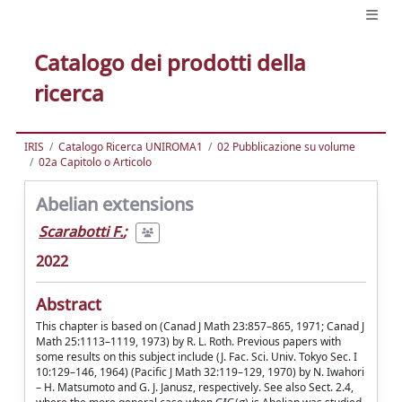
Catalogo dei prodotti della
ricerca
IRIS
Catalogo Ricerca UNIROMA1
02 Pubblicazione su volume
02a Capitolo o Articolo
Abelian extensions
Scarabotti F.
;
2022
Abstract
This chapter is based on (Canad J Math 23:857–865, 1971; Canad J
Math 25:1113–1119, 1973) by R. L. Roth. Previous papers with
some results on this subject include (J. Fac. Sci. Univ. Tokyo Sec. I
10:129–146, 1964) (Pacific J Math 32:119–129, 1970) by N. Iwahori
– H. Matsumoto and G. J. Janusz, respectively. See also Sect. 2.4,