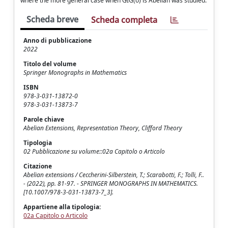
where the more general case when G∕IG(σ) is Abelian was studied.
Scheda breve
Scheda completa
Anno di pubblicazione
2022
Titolo del volume
Springer Monographs in Mathematics
ISBN
978-3-031-13872-0
978-3-031-13873-7
Parole chiave
Abelian Extensions, Representation Theory, Clifford Theory
Tipologia
02 Pubblicazione su volume::02a Capitolo o Articolo
Citazione
Abelian extensions / Ceccherini-Silberstein, T.; Scarabotti, F.; Tolli, F..
- (2022), pp. 81-97. - SPRINGER MONOGRAPHS IN MATHEMATICS.
[10.1007/978-3-031-13873-7_3].
Appartiene alla tipologia:
02a Capitolo o Articolo