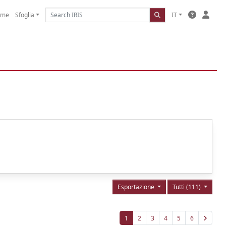
ome
Sfoglia
IT
Esportazione
Tutti (111)
1
2
3
4
5
6