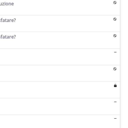
ruzione
sfatare?
sfatare?