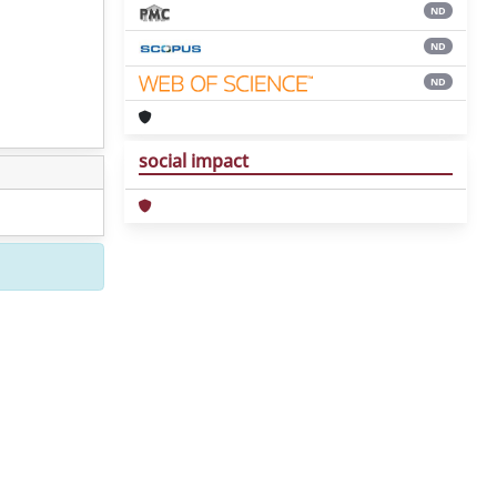
ND
ND
ND
social impact