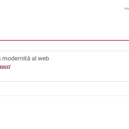
H
a modernità al web
socci