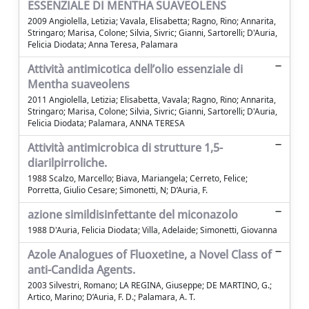
ESSENZIALE DI MENTHA SUAVEOLENS
2009 Angiolella, Letizia; Vavala, Elisabetta; Ragno, Rino; Annarita,
Stringaro; Marisa, Colone; Silvia, Sivric; Gianni, Sartorelli; D'Auria,
Felicia Diodata; Anna Teresa, Palamara
Attività antimicotica dell’olio essenziale di
Mentha suaveolens
2011 Angiolella, Letizia; Elisabetta, Vavala; Ragno, Rino; Annarita,
Stringaro; Marisa, Colone; Silvia, Sivric; Gianni, Sartorelli; D'Auria,
Felicia Diodata; Palamara, ANNA TERESA
Attività antimicrobica di strutture 1,5-
diarilpirroliche.
1988 Scalzo, Marcello; Biava, Mariangela; Cerreto, Felice;
Porretta, Giulio Cesare; Simonetti, N; D’Auria, F.
azione simildisinfettante del miconazolo
1988 D'Auria, Felicia Diodata; Villa, Adelaide; Simonetti, Giovanna
Azole Analogues of Fluoxetine, a Novel Class of
anti-Candida Agents.
2003 Silvestri, Romano; LA REGINA, Giuseppe; DE MARTINO, G.;
Artico, Marino; D’Auria, F. D.; Palamara, A. T.