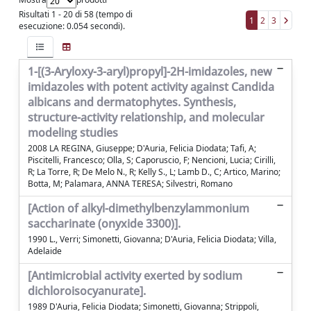
Risultati 1 - 20 di 58 (tempo di
1
2
3
esecuzione: 0.054 secondi).
1-[(3-Aryloxy-3-aryl)propyl]-2H-imidazoles, new
imidazoles with potent activity against Candida
albicans and dermatophytes. Synthesis,
structure-activity relationship, and molecular
modeling studies
2008 LA REGINA, Giuseppe; D'Auria, Felicia Diodata; Tafi, A;
Piscitelli, Francesco; Olla, S; Caporuscio, F; Nencioni, Lucia; Cirilli,
R; La Torre, R; De Melo N., R; Kelly S., L; Lamb D., C; Artico, Marino;
Botta, M; Palamara, ANNA TERESA; Silvestri, Romano
[Action of alkyl-dimethylbenzylammonium
saccharinate (onyxide 3300)].
1990 L., Verri; Simonetti, Giovanna; D'Auria, Felicia Diodata; Villa,
Adelaide
[Antimicrobial activity exerted by sodium
dichloroisocyanurate].
1989 D'Auria, Felicia Diodata; Simonetti, Giovanna; Strippoli,