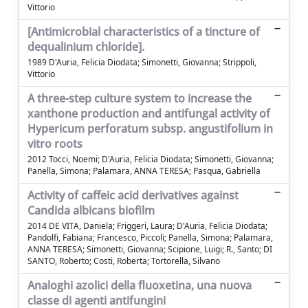
Vittorio
[Antimicrobial characteristics of a tincture of
dequalinium chloride].
1989 D'Auria, Felicia Diodata; Simonetti, Giovanna; Strippoli,
Vittorio
A three-step culture system to increase the
xanthone production and antifungal activity of
Hypericum perforatum subsp. angustifolium in
vitro roots
2012 Tocci, Noemi; D'Auria, Felicia Diodata; Simonetti, Giovanna;
Panella, Simona; Palamara, ANNA TERESA; Pasqua, Gabriella
Activity of caffeic acid derivatives against
Candida albicans biofilm
2014 DE VITA, Daniela; Friggeri, Laura; D'Auria, Felicia Diodata;
Pandolfi, Fabiana; Francesco, Piccoli; Panella, Simona; Palamara,
ANNA TERESA; Simonetti, Giovanna; Scipione, Luigi; R., Santo; DI
SANTO, Roberto; Costi, Roberta; Tortorella, Silvano
Analoghi azolici della fluoxetina, una nuova
classe di agenti antifungini