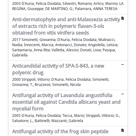
2003 D'Auria, Felicia Diodata; Silvestri, Romano; Artico, Marino; LA
REGINA, Giuseppe; DE MARTINO, G.; Palamara, ANNA TERESA
Anti-dermatophyte and anti-Malassezia activity
of extracts rich in polymeric flavan-3-ols
obtained from vitis vinifera seeds
2017 Simonetti, Giovanna; D'Auria, Felicia Diodata; Mulinacci,
Nadia; Innocenti, Marzia; Antonacci, Donato; Angiolella, Letizia;
Santamaria, Anna Rita; Valletta, Alessio; Donati, Livia; Pasqua,
Gabriella
Anticandidal activity of SPA-S-843, a new
polyenic drug
2000 Strippoli, Vittorio; D'Auria, Felicia Diodata; Simonetti,
Giovanna; T., Bruzzese; Simonetti, Nicola
Antifungal activity of Lavandula angustifolia
essential oil against Candida albicans yeast and
mycelial form
2005 D'Auria, Felicia Diodata; Tecca, Mario; Strippoli, Vittorio; G.,
Salvatore; L., Battinelli; Mazzanti, Gabriela
Antifungal activity of the frog skin peptide