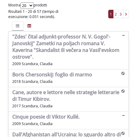
Mostra
prodotti
Risultati 1 - 20 di 57 (tempo di
1
2
3
esecuzione: 0.051 secondi).
"Zdes' čital adjunkt-professor N. V. Gogol'-
Janovskij" Zametki na poljach romana V.
Kaverina "Skandalist ili večera na Vasil'evskom
ostrove".
2009 Scandura, Claudia
Boris Chersonskij: foglio di marmo
2018 Scandura, Claudia
Cane, autore e lettore nelle strategie letterarie
di Timur Kibirov.
2017 Scandura, Claudia
Cinque poesie di Viktor Kullé.
2009 Scandura, Claudia
Dall'Afghanistan all'Ucraina: lo sguardo altro di