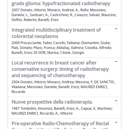
grade glioma: hypofractionated radiotherapy
2007 Donato, Vittorio; Monaco, Andrea; A., Rollo; Messineo,
Daniela; L., Santuari; A., Castrichino; R., Caiazzo; Salvati, Maurizio;
Delfini, Roberto; Banelli, Enzo
Integrated multidisciplinary treatment of
colorectal neoplasms
2009 Procacciante, Fabio; Caciolo, Fabiana; Diamantini, Giulia;
Flati, Donato; Pitasi, Franca; Abilaliaj, Valmira; Covotta, Alfredo;
Banelli, Enzo; DI SERI, Marisa; Citone, Giorgio
Local recurrence in breast cancer after
conservative surgery: timing of radiotherapy
and sequencing of chemotherapy
2004 Donato, Vittorio; Monaco, Andrea; Messina, F; DE SANCTIS,
Vitaliana; Messineo, Daniela; Banelli, Enzo; MAURIZI ENRICI,
Riccardo
Nuove prospettive della radioterapia.
1987 Tombolini, Vincenzo; Banelli, Enzo; A., Capua; V., Martines;
MAURIZI ENRICI, Riccardo; A., Vitturini
Pre-operative Radio-Chemotherapy of Rectal