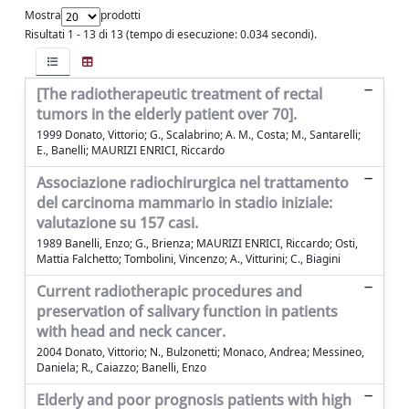
Mostra
prodotti
Risultati 1 - 13 di 13 (tempo di esecuzione: 0.034 secondi).
[The radiotherapeutic treatment of rectal
tumors in the elderly patient over 70].
1999 Donato, Vittorio; G., Scalabrino; A. M., Costa; M., Santarelli;
E., Banelli; MAURIZI ENRICI, Riccardo
Associazione radiochirurgica nel trattamento
del carcinoma mammario in stadio iniziale:
valutazione su 157 casi.
1989 Banelli, Enzo; G., Brienza; MAURIZI ENRICI, Riccardo; Osti,
Mattia Falchetto; Tombolini, Vincenzo; A., Vitturini; C., Biagini
Current radiotherapic procedures and
preservation of salivary function in patients
with head and neck cancer.
2004 Donato, Vittorio; N., Bulzonetti; Monaco, Andrea; Messineo,
Daniela; R., Caiazzo; Banelli, Enzo
Elderly and poor prognosis patients with high