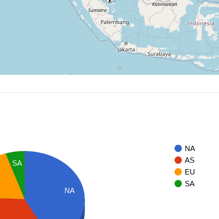
NA
AS
SA
EU
SA
NA