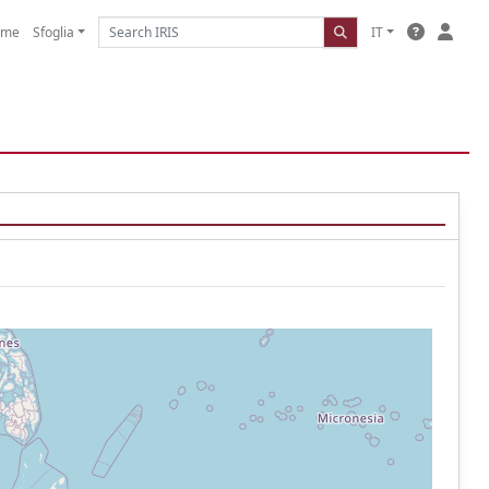
ome
Sfoglia
IT