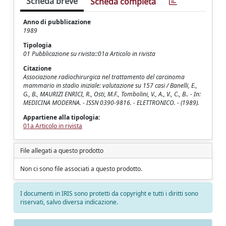
Scheda breve
Scheda completa
Anno di pubblicazione
1989
Tipologia
01 Pubblicazione su rivista::01a Articolo in rivista
Citazione
Associazione radiochirurgica nel trattamento del carcinoma
mammario in stadio iniziale: valutazione su 157 casi / Banelli, E.,
G., B., MAURIZI ENRICI, R., Osti, M.F., Tombolini, V., A., V., C., B.. - In:
MEDICINA MODERNA. - ISSN 0390-9816. - ELETTRONICO. - (1989).
Appartiene alla tipologia:
01a Articolo in rivista
File allegati a questo prodotto
Non ci sono file associati a questo prodotto.
I documenti in IRIS sono protetti da copyright e tutti i diritti sono
riservati, salvo diversa indicazione.