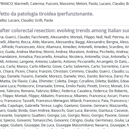
FRANCO; Marinelli, Caterina; Fusconi, Massimo; Meloni, Paolo; Luciani, Claudio; Bol
fetto da patologia tiroidea iperfunzionante.
lbo; Luciani, Claudio; Grilli, Paola
er colorectal resection: evolving trends among Italian su
a; Guerci, Claudio; Facchinetti, Alessandro; Montali, Filippo; Null, Null; Petrina, 
nnelli, Alberto; Rocca, Aldo; Marano, Alessandra; Baggi, Alessandro; Bergna, Ales
o, Alfredo; Francescato, Alice; Altamura, Amedeo; Antonelli, Amedeo; Scardino, An
o; Guida, Andrea Martina; Morini, Andrea; Muratore, Andrea; Picchetto, Andrea; C
ndatore, Annalisa; Pascariello, Annalisa; Nicotera, Antonella; Usai, Antonella; Ve
di, Antonio; Langone, Antonio; Luberto, Antonio; Picciariello, Arcangelo; Di Dato, 
sca, Carla; Manzo, Carlo Alberto; Giove, Carlo; Salvemini, Carlo; Sorrentino, Carme
e, Chiara; Piceni, Chiara; Franzini, Christian; Cimmino, Claudio; Guerci, Claudio;
gu, Daniele; Fusario, Daniele; Morezzi, Daniele; Vinci, Danilo; Borreca, Dario; Par
Mattia, De Flaviis; Cuka, Dhimiter; Coletta, Diego; Corallino, Diletta; Baldini, Edo
iano Luca; Pontecorvi, Emanuele; Emma, Emilio Paolo; Pinotti, Enrico; Monati, Erica
ne, Fabrizio; Romano, Fabrizio; Billeci, Federica; Cavalera, Federica; De Robertis,
e, Filippo; Montali, Filippo; Abbatini, Francesca; Albanesi, Francesca; Ascari, Fra
o, Francesco; Tasselli, Francesco Menegon; Milardi, Francesco; Pata, Francesco; P
briella; Capolupo, Gabriella Teresa; Luglio, Gaetano; Giovine, Gennaro; Mazzarell
o, Giada; Binda, Gian Andrea; Baiocchi, Gian Luca; Baronio, Gianluca; Cassese, G
ravante, Gianpiero; Gualtieri, Giorgia; Lisi, Giorgio; Rossi, Giorgio; Pavone, Gio
piezio, Giovanni; Tomasicchio, Giovanni; Citrigno, Giulia; Germiniasi, Giulia; Laute
iuseppe; Giuliani, Giuseppe; De Luca, Giuseppe Massimiliano; Navarra, Giuseppe; N