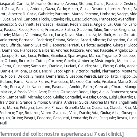
asparoli, Camilla; Mariano, Germano; Avenia, Stefano; Cianci, Pasquale; Cestino, 
d, Giulia; Pansini, Antonio; Gazia, Carlo; Atzori, Giulia; Desideri, Lorenzo Ferro;
tori, Alberto; Di Carlo, Gabriele; Paratore, Marco; Perrone, Umberto; Vagge, Aldo
, Luca; Senni, Carlotta; Piccin, Ottavio; Pio, Luca; Colombo, Francesco; Avantifiori
rancesco; Giovannetti, Francesca; Hassan, Redan; Iossa, Angelo; Lai, Quirino; Lanc
; Pasqua, Rocco; Rosiello, Francesco; Salina, Giacomo; Sibio, Simone; Sirignano, Pa
ele; Milano, Valentina; Sacco, Luca; Nava, Mariachiara; Maffioli, Anna; Giuratra
vanlorenzo; Bernabei, Federico; Deiana, Selene; Arceri, Alberto; D’Agostino, Claud
 Giuffrida, Mario; Guaitoli, Eleonora; Ferretti, Carlotta; Iacopino, Giorgia; Gioc
co; Damarco, Francesco; Barberis, Andrea; Razzore, Andrea; Pascale, Angelo; Loi, Sa
Iacopo; Seriau, Luca; Pellino, Gianluca; Sparavigna, Marco; Trigiante, Giuseppe;
o; Orlandi, Riccardo; Cutolo, Carmen; Gibello, Umberto; Mistrangelo, Massimilia
; Sena, Giuseppe; Sambucci, Daniele; Luciani, Claudio; Atelli, Pietro; Guida, Agosti
 Daniele; Milone, Erica; Bencini, Lapo; Aprile, Vittorio; Papini, Piermarco; Montem
a, Nicola; Deidda, Simona; Demarinis, Giuseppe; Peiretti, Enrico; Tatti, Filippo; I
ci, Stefano; Fama, Fausto; Fleres, Francesco; Mazzeo, Carmelo; Visaloco, Mario Gae
, Carlo; Rocca, Aldo; Napolitano, Pasquale; Anoldo, Pietro; Caricato, Chiara; Mani
hiarico, Alfredo; Vella, Ivan; Talesa, Giuseppe; Boggi, Ugo; Aiello, Francesco; An
dio; Campanelli, Michela; Coco, Giulia; Contadini, Alessia; Conte, Luigi Eduardo; D
andra Vittoria; Grande, Simona; Gravina, Andrea; Guida, Andrea Martina; Ingallinella
ro, Marco; Petagna, Lorenzo; Pirozzi, Brunella Maria; Quaranta, Claudia; Rho, Ma
 Federico; Tajè, Riccardo; Vanni, Gianluca; Vinci, Danilo; Vita, Giulia; Alba, Giu
rgiulo, Bruno; Pasqui, Edoardo; Pasquetti, Leonardo; Puoti, Pasquale; Resca, Luca;
Null
emmoni del collo: nostra esperienza su 7 casi clinici.]