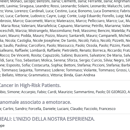
len; Monaci, Iacopo; Benzoni, Ilaria; Clementi, Ilaria; Ferrante, Ilaria; Angriman,
ti, Lavinia; Siragusa, Leandro; Rossi, Leonardo; Solaini, Leonardo; Malucchi, Letizi
o; Vona, Lorenzo; Cardinali, Luca; Cestino, Luca; Bonomo, Luca Domenico; Fabris, L
cenzi, Luca; Carbone, Ludovico; Cayre, Luigi; Conte, Luigi Eduardo; Fiorello, Luigi; 
brosio, Marco; Giacometti, Marco; Materazzo, Marco; Pellicciaro, Marco; Luc, Ma
aria Rosa; Valeriani, Mariafelicia; Capuano, Marianna; Petrillo, Marianna; Valent
ceschilli, Marzia; Mistrangelo, Massimiliano; Fedi, Massimo; Bencini, Matelda; P
tuori, Mauro; Podda, Mauro; Pozzo, Mauro; Santarelli, Mauro; Campanelli, Michel
glia, Nicola; Castiglia, Nicole Josephine; De Santis, Nicolò; Falco, Nicolò; Pizzetti
 Saullo, Paolina; Carcoforo, Paolo; Massucco, Paolo; Ossola, Paolo; Pizzini, Paolo; 
; Galleano, Raffaele; Lombardi, Raffaele; Pietroletti, Renato; Borreca, Riccardo; F
Rocco; De Vincenti, Rosita; Capuzzolo, Sabino; Buscemi, Salvatore; De Maria, Sal
aldi, Sara; Tiso, Sebastian; Molica, Serena; Sforza, Sergio; Curcio, Silvia; Negro, S
 Esposito, Sofia; Costacurta, Sophia; Bettoni, Stefania; Piccioni, Stefania; Barbie
a, Tommaso; Iaquinta, Tommaso; Loderer, Tommaso; Violante, Tommaso; Grossi, Ugo;
Bellato, Vittoria; Grammatico, Vittoria; Binda, Gian Andrea
ancer in High-Risk Patients.
io, Simone; Accarpio, Fabio; Cardi, Maurizio; Sammartino, Paolo; DI GIORGIO, 
e anomale associato a emotorace.
a; Carlini, Sandro; Forcella, Daniele; Luciani, Claudio; Facciolo, Francesco
LI: L’INIZIO DELLA NOSTRA ESPERIENZA.
ppe