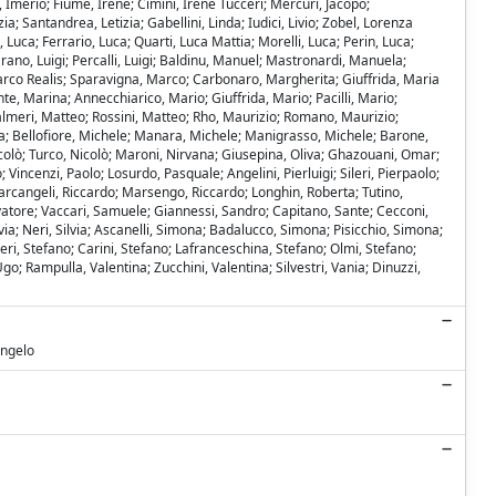
 Imerio; Fiume, Irene; Cimini, Irene Tucceri; Mercuri, Jacopo;
a; Santandrea, Letizia; Gabellini, Linda; Iudici, Livio; Zobel, Lorenza
uca; Ferrario, Luca; Quarti, Luca Mattia; Morelli, Luca; Perin, Luca;
Marano, Luigi; Percalli, Luigi; Baldinu, Manuel; Mastronardi, Manuela;
rco Realis; Sparavigna, Marco; Carbonaro, Margherita; Giuffrida, Maria
e, Marina; Annecchiarico, Mario; Giuffrida, Mario; Pacilli, Mario;
almeri, Matteo; Rossini, Matteo; Rho, Maurizio; Romano, Maurizio;
a; Bellofiore, Michele; Manara, Michele; Manigrasso, Michele; Barone,
, Nicolò; Turco, Nicolò; Maroni, Nirvana; Giusepina, Oliva; Ghazouani, Omar;
Vincenzi, Paolo; Losurdo, Pasquale; Angelini, Pierluigi; Sileri, Pierpaolo;
ratarcangeli, Riccardo; Marsengo, Riccardo; Longhin, Roberta; Tutino,
vatore; Vaccari, Samuele; Giannessi, Sandro; Capitano, Sante; Cecconi,
ilvia; Neri, Silvia; Ascanelli, Simona; Badalucco, Simona; Pisicchio, Simona;
ri, Stefano; Carini, Stefano; Lafranceschina, Stefano; Olmi, Stefano;
 Rampulla, Valentina; Zucchini, Valentina; Silvestri, Vania; Dinuzzi,
Angelo