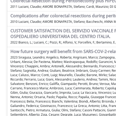
Colorectal Resection during Peritonectomy plus HIPEC 
2011 Luciani, Claudio; AMORE BONAPASTA, Stefano; Cardi, Maurizio; DI 
Complications after colorectal resections during per
2010 Luciani, Claudio; AMORE BONAPASTA, Stefano; Baccheschi, ANNA MAR
CUSTOMER SATISFACTION DEL SERVIZIO VACCINALE P
OSPEDALIERO UNIVERSITARIA DEL CENTRO ITALIA.
2022 Bianco, L.; Luciani, C.; Pozzi, R.; Alfonsi, V.; Forcellini, F.; Bertamino,
How future surgery will benefit from SARS-COV-2-rela
2023 Siragusa, Leandro; Angelico, Roberta; Angrisani, Marco; Zampogna, B
Urbani, Alessia; De Pastena, Matteo; Mastrapasqua, Rodolfo; Garancini, Matt
Vincenzo; Chiappini, Ambra; Antonelli, Alessandro; Bennardo, Francesco; F
Stefano; Sagnotta, Andrea; Giuliani, Beatrice; Imbriani, Giusy Carmen; Resta
Luca; Calussi, Marco; Conti, Luigi; Mauriello, Claudio; Barone, Mirko; Sal
Riccardo; Ferrario, Luca; Giani, Alessandro; Lauterio, Andrea; Tamini, Nico
Salvatore; Benzoni, Enrico; Galiffa, Giampaolo; Perotti, Bruno; Veroux, Ma
Carrano, Francesco Maria; Ambrosio, Luca; Cammarata, Roberto; Capolupo,
Gibin, Giulia; Giurazza, Giancarlo; Improta, Luca; La Vaccara, Vincenzo; L
Nenna, Antonio; Orsaria, Paolo; Papalia, Rocco; Papalia, Giuseppe Francesco
Francesco; Belia, Francesco; Bianchi, Valentina; Biondi, Alberto; Brisinda, G
Galiandro, Federica; Giovinazzo, Francesco; La Greca, Antonio; Litta, Fran
Santocchi, Pietro; Armatura, Giulia; Olmi, Stefano; Casoni Pattacini, Gian
Settembrini, Alberto; Zoia, Cesare; Degrate, Luca; Musumeci, Giovanbattis