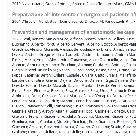
2010 Izzo, Luciano; Greco, Antonio; Antonio Emilio, Tersigni; Macri, GIAN 
Preparazione all’ intervento chirurgico del paziente af
2004 D’Ercole, ; Vendettuoli, Domenico; G., Dirocco; M, Vendettuoli; P. T., Fa
Prevention and management of anastomotic leakage aft
2026 Costi, Renato; Annicchiarico, Alfredo; Amato, Antonio; Folliero, Cristin
Buonanno, Alberto; Porcu, Alberto; Serventi, Alberto; Stocco, Alberto; Va
Giordano, Alessio; Morandi, Alessio; Bellocchia, Alex Bruno; Annicchiaric
Divizia, Andrea; Grego, Andrea; Lauretta, Andrea; Tamburini, Andrea Marc
Pierre; Marra, Angelo Alessandro; Canavese, Anna; Guariniello, Anna; Coma
Antonio; Azzinnaro, Antonio; Bocchino, Antonio; Cardarelli, Antonio; Castal
Biagio; Pirozzi, Brunella M.; Nardo, Bruno; Scotto, Bruno; Sensi, Bruno; Ta
Foppa, Caterina; Bettini, Chiara; Casadei, Chiara; Gatto, Chiara; Marafant
Larotonda, Cristina; Glavas, Dajana; Daidone, Daniela; Rega, Daniela; Delo
Davide; Ferrari, Davide; Mascali, Davide; Montani, Davide; Perini, Davina; 
Elena; Pozzi, Eleonora; Bolzoni, Elisa; Galasso, Elisa; Urso, Emanuele Dam
Ambrosini, Fabio; Carbone, Fabio; Marino, Fabio; D'Acapito, Fabrizio; Perro
Federico; Mariani, Federico; Mazzotti, Federico; Mucilli, Felice; Carannant
Bianco, Francesco; Colli, Francesco; Cinieri, Francesco Giovanni; Matarazz
Gabriela Aracelly Arroyo; Anania, Gabriele; Ricci, Gabriele; Lionetto, Ga
Giacomo; Franzini, Giacomo; Fuschillo, Giacomo; Mascheri, Giacomo; Pattar
Gianluca; Vanni, Gianluca; Moretto, Gianluigi; Poto, Gianmario Edoardo; G
Giovanni; Cestaro, Giovanni; Laracca, Giovanni Guglielmo; Scudo, Giovanni; S
Giuliano; Lantone, Giuliano; Iacob, Giulio; Curro, Giuseppe; Frazzetta, G