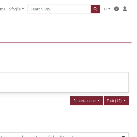
ome
Sfoglia
IT
Esportazione
Tutti (12)