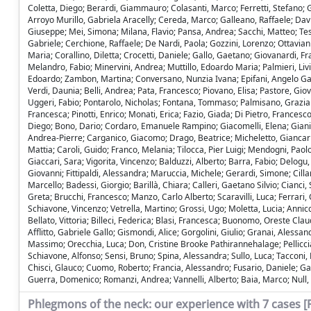
Coletta, Diego; Berardi, Giammauro; Colasanti, Marco; Ferretti, Stefano; G
Arroyo Murillo, Gabriela Aracelly; Cereda, Marco; Galleano, Raffaele; Davi
Giuseppe; Mei, Simona; Milana, Flavio; Pansa, Andrea; Sacchi, Matteo; Tes
Gabriele; Cerchione, Raffaele; De Nardi, Paola; Gozzini, Lorenzo; Ottaviani
Maria; Corallino, Diletta; Crocetti, Daniele; Gallo, Gaetano; Giovanardi, F
Melandro, Fabio; Minervini, Andrea; Muttillo, Edoardo Maria; Palmieri, Livia
Edoardo; Zambon, Martina; Conversano, Nunzia Ivana; Epifani, Angelo Gabri
Verdi, Daunia; Belli, Andrea; Pata, Francesco; Piovano, Elisa; Pastore, Gio
Uggeri, Fabio; Pontarolo, Nicholas; Fontana, Tommaso; Palmisano, Graziano;
Francesca; Pinotti, Enrico; Monati, Erica; Fazio, Giada; Di Pietro, Frances
Diego; Bono, Dario; Cordaro, Emanuele Rampino; Giacomelli, Elena; Giani, 
Andrea-Pierre; Carganico, Giacomo; Drago, Beatrice; Micheletto, Giancarl
Mattia; Caroli, Guido; Franco, Melania; Tilocca, Pier Luigi; Mendogni, Paolo
Giaccari, Sara; Vigorita, Vincenzo; Balduzzi, Alberto; Barra, Fabio; Delogu,
Giovanni; Fittipaldi, Alessandra; Maruccia, Michele; Gerardi, Simone; Cillar
Marcello; Badessi, Giorgio; Barillà, Chiara; Calleri, Gaetano Silvio; Cian
Greta; Brucchi, Francesco; Manzo, Carlo Alberto; Scaravilli, Luca; Ferrari
Schiavone, Vincenzo; Vetrella, Martino; Grossi, Ugo; Moletta, Lucia; Annicc
Bellato, Vittoria; Billeci, Federica; Blasi, Francesca; Buonomo, Oreste Clau
Afflitto, Gabriele Gallo; Gismondi, Alice; Gorgolini, Giulio; Granai, Aless
Massimo; Orecchia, Luca; Don, Cristine Brooke Pathirannehalage; Pelliccia
Schiavone, Alfonso; Sensi, Bruno; Spina, Alessandra; Sullo, Luca; Tacconi,
Chisci, Glauco; Cuomo, Roberto; Francia, Alessandro; Fusario, Daniele; Ga
Guerra, Domenico; Romanzi, Andrea; Vannelli, Alberto; Baia, Marco; Null, 
Phlegmons of the neck: our experience with 7 cases [Fl