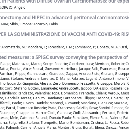
in Patients with Diffuse Ovarian Carcinomatosis: our experi
GIORGIO, Angelo
itonectomy and HIPEC in advanced peritoneal carcinomatosi
IA; Sibio, Simone; Accarpio, Fabio
ER LA SOMMINISTRAZIONE DI VACCINI ANTI COVID-19: RI
 E.; Aromatario, M.; Mondera, F.; Forestiero, F. M.; Lombardo, P.; Donato, M. A.; Orsi, 
ted measures: a SPIGC survey conveying the perspective of 
iagio; Materazzo, Marco; Sorge, Roberto; Giordano, Luca; Meniconi, Roberto; Cop
ia; Frontal, Alice; Pascal, Giovanni; Martellucc, Jacopo; Falb, Francesco; Boscare
amiliari, Filippo; Giannaccare, Giuseppe; Zappia, Andrea Sisto; Giuliani, Giusepp
ino, Stefano; Andreani, Lorenzo; Di Maria, Fabrizio; Laganà, Antonio Simone; Vitiell
adino, Edoardo; Giaquinta, Alessia; Zerb, Domenico; Frazzetta, Giuseppe; Merola, G
lò; Corti, Stefano; Botteri, Emanuele; Andreuccetti, Jacopo; D’Alessio, Rossella; Ce
ssimiliano; Randazzo, Valentina; Topa, Domenico; Pranteda, Chiara; Veroux, Massimil
 Gabriella Teresa; Caputo, Damiano; Carannante, Filippo; Cascone, Chiara; Esper
uffarelli, Paolo; Luvero, Daniela; Marangi, Giovanni; Masciana, Gianluca; Mazzola, 
; Parisi, Francesco Rosario; Prata, Francesco; Salzillo, Rosa; Santini, Simone; Sof
iuseppe; Chiappetta, Marco; Ciolli, Gianluca; Ciolli, Alessandro; Ferracci, Federica;
cesco; Mele, Caterina; Pafundi, Donato Paolo; Panettieri, Elena; Papa, Valerio; Pat
maria; Salgarello, Stefano; Trompetto, Mario; Bombardini, Cristina; La Rocca, Rob
ta; Palopoli, Carmen Angela Maria; Montori, Giulia; Bonati, Elena; Dinuzzi, Vince