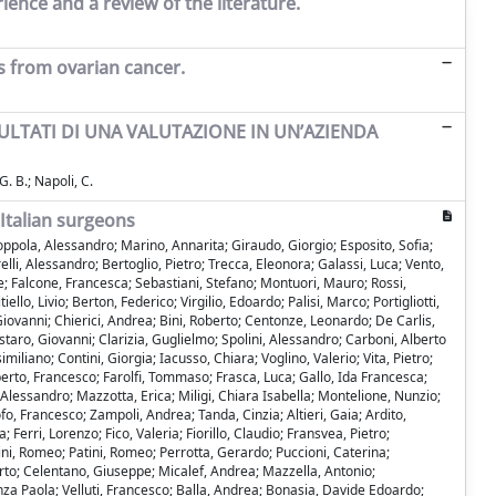
ence and a review of the literature.
s from ovarian cancer.
SULTATI DI UNA VALUTAZIONE IN UN’AZIENDA
G. B.; Napoli, C.
Italian surgeons
pola, Alessandro; Marino, Annarita; Giraudo, Giorgio; Esposito, Sofia;
lli, Alessandro; Bertoglio, Pietro; Trecca, Eleonora; Galassi, Luca; Vento,
e; Falcone, Francesca; Sebastiani, Stefano; Montuori, Mauro; Rossi,
o, Livio; Berton, Federico; Virgilio, Edoardo; Palisi, Marco; Portigliotti,
iovanni; Chierici, Andrea; Bini, Roberto; Centonze, Leonardo; De Carlis,
staro, Giovanni; Clarizia, Guglielmo; Spolini, Alessandro; Carboni, Alberto
iano; Contini, Giorgia; Iacusso, Chiara; Voglino, Valerio; Vita, Pietro;
to, Francesco; Farolfi, Tommaso; Frasca, Luca; Gallo, Ida Francesca;
Alessandro; Mazzotta, Erica; Miligi, Chiara Isabella; Montelione, Nunzio;
o, Francesco; Zampoli, Andrea; Tanda, Cinzia; Altieri, Gaia; Ardito,
 Ferri, Lorenzo; Fico, Valeria; Fiorillo, Claudio; Fransvea, Pietro;
ini, Romeo; Patini, Romeo; Perrotta, Gerardo; Puccioni, Caterina;
erto; Celentano, Giuseppe; Micalef, Andrea; Mazzella, Antonio;
nza Paola; Velluti, Francesco; Balla, Andrea; Bonasia, Davide Edoardo;