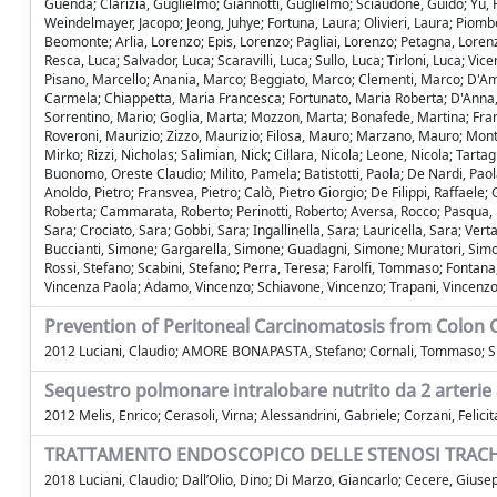
Guenda; Clarizia, Guglielmo; Giannotti, Guglielmo; Sciaudone, Guido; Yu, He
Weindelmayer, Jacopo; Jeong, Juhye; Fortuna, Laura; Olivieri, Laura; Piombet
Beomonte; Arlia, Lorenzo; Epis, Lorenzo; Pagliai, Lorenzo; Petagna, Lorenz
Resca, Luca; Salvador, Luca; Scaravilli, Luca; Sullo, Luca; Tirloni, Luca; Vi
Pisano, Marcello; Anania, Marco; Beggiato, Marco; Clementi, Marco; D'Am
Carmela; Chiappetta, Maria Francesca; Fortunato, Maria Roberta; D'Anna, M
Sorrentino, Mario; Goglia, Marta; Mozzon, Marta; Bonafede, Martina; Fran
Roveroni, Maurizio; Zizzo, Maurizio; Filosa, Mauro; Marzano, Mauro; Mon
Mirko; Rizzi, Nicholas; Salimian, Nick; Cillara, Nicola; Leone, Nicola; Tarta
Buonomo, Oreste Claudio; Milito, Pamela; Batistotti, Paola; De Nardi, Paola;
Anoldo, Pietro; Fransvea, Pietro; Calò, Pietro Giorgio; De Filippi, Raffaele
Roberta; Cammarata, Roberto; Perinotti, Roberto; Aversa, Rocco; Pasqua, 
Sara; Crociato, Sara; Gobbi, Sara; Ingallinella, Sara; Lauricella, Sara; Vert
Buccianti, Simone; Gargarella, Simone; Guadagni, Simone; Muratori, Simone;
Rossi, Stefano; Scabini, Stefano; Perra, Teresa; Farolfi, Tommaso; Fontan
Vincenza Paola; Adamo, Vincenzo; Schiavone, Vincenzo; Trapani, Vincenzo; 
Prevention of Peritoneal Carcinomatosis from Colon C
2012 Luciani, Claudio; AMORE BONAPASTA, Stefano; Cornali, Tommaso; Sib
Sequestro polmonare intralobare nutrito da 2 arteri
2012 Melis, Enrico; Cerasoli, Virna; Alessandrini, Gabriele; Corzani, Felicit
TRATTAMENTO ENDOSCOPICO DELLE STENOSI TRACHEA
2018 Luciani, Claudio; Dall’Olio, Dino; Di Marzo, Giancarlo; Cecere, Giuse