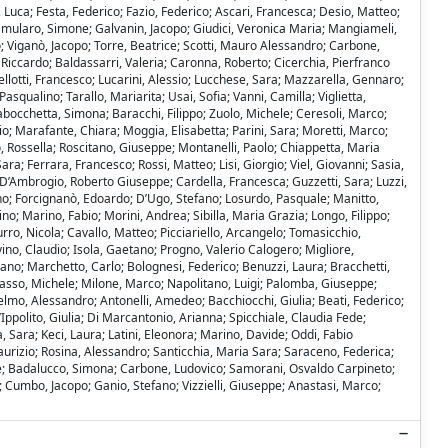
Luca; Festa, Federico; Fazio, Federico; Ascari, Francesca; Desio, Matteo;
 Famularo, Simone; Galvanin, Jacopo; Giudici, Veronica Maria; Mangiameli,
; Viganò, Jacopo; Torre, Beatrice; Scotti, Mauro Alessandro; Carbone,
, Riccardo; Baldassarri, Valeria; Caronna, Roberto; Cicerchia, Pierfranco
ellotti, Francesco; Lucarini, Alessio; Lucchese, Sara; Mazzarella, Gennaro;
squalino; Tarallo, Mariarita; Usai, Sofia; Vanni, Camilla; Viglietta,
bocchetta, Simona; Baracchi, Filippo; Zuolo, Michele; Ceresoli, Marco;
io; Marafante, Chiara; Moggia, Elisabetta; Parini, Sara; Moretti, Marco;
o, Rossella; Roscitano, Giuseppe; Montanelli, Paolo; Chiappetta, Maria
ra; Ferrara, Francesco; Rossi, Matteo; Lisi, Giorgio; Viel, Giovanni; Sasia,
 D’Ambrogio, Roberto Giuseppe; Cardella, Francesca; Guzzetti, Sara; Luzzi,
no; Forcignanò, Edoardo; D’Ugo, Stefano; Losurdo, Pasquale; Manitto,
no; Marino, Fabio; Morini, Andrea; Sibilla, Maria Grazia; Longo, Filippo;
urro, Nicola; Cavallo, Matteo; Picciariello, Arcangelo; Tomasicchio,
ovino, Claudio; Isola, Gaetano; Progno, Valerio Calogero; Migliore,
tano; Marchetto, Carlo; Bolognesi, Federico; Benuzzi, Laura; Bracchetti,
grasso, Michele; Milone, Marco; Napolitano, Luigi; Palomba, Giuseppe;
selmo, Alessandro; Antonelli, Amedeo; Bacchiocchi, Giulia; Beati, Federico;
’Ippolito, Giulia; Di Marcantonio, Arianna; Spicchiale, Claudia Fede;
, Sara; Keci, Laura; Latini, Eleonora; Marino, Davide; Oddi, Fabio
urizio; Rosina, Alessandro; Santicchia, Maria Sara; Saraceno, Federica;
seppe; Badalucco, Simona; Carbone, Ludovico; Samorani, Osvaldo Carpineto;
 Cumbo, Jacopo; Ganio, Stefano; Vizzielli, Giuseppe; Anastasi, Marco;