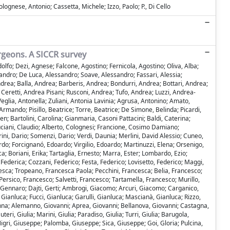
ognese, Antonio; Cassetta, Michele; Izzo, Paolo; P., Di Cello
rgeons. A SICCR survey
Adolfo; Dezi, Agnese; Falcone, Agostino; Fernicola, Agostino; Oliva, Alba;
sandro; De Luca, Alessandro; Soave, Alessandro; Fassari, Alessia;
drea; Balla, Andrea; Barberis, Andrea; Bondurri, Andrea; Bottari, Andrea;
eretti, Andrea Pisani; Rusconi, Andrea; Tufo, Andrea; Luzzi, Andrea-
glia, Antonella; Zuliani, Antonia Lavinia; Agrusa, Antonino; Amato,
Armando; Pisillo, Beatrice; Torre, Beatrice; De Simone, Belinda; Picardi,
n; Bartolini, Carolina; Gianmaria, Casoni Pattacini; Baldi, Caterina;
 Luciani, Claudio; Alberto, Colognesi; Francione, Cosimo Damiano;
ini, Dario; Somenzi, Dario; Verdi, Daunia; Merlini, David Alessio; Cuneo,
ardo; Forcignanó, Edoardo; Virgilio, Edoardo; Martinuzzi, Elena; Orsenigo,
; Boriani, Erika; Tartaglia, Ernesto; Marra, Ester; Lombardo, Ezio;
 Federica; Cozzani, Federico; Festa, Federico; Lovisetto, Federico; Maggi,
ncesca; Tropeano, Francesca Paola; Pecchini, Francesca; Belia, Francesco;
ersico, Francesco; Salvetti, Francesco; Tartamella, Francesco; Murillo,
a, Gennaro; Dajti, Gerti; Ambrogi, Giacomo; Arcuri, Giacomo; Carganico,
ianluca; Fucci, Gianluca; Garulli, Gianluca; Mascianà, Gianluca; Rizzo,
vanna; Alemanno, Giovanni; Aprea, Giovanni; Bellanova, Giovanni; Castagna,
ri, Giulia; Marini, Giulia; Paradiso, Giulia; Turri, Giulia; Barugola,
igri, Giuseppe; Palomba, Giuseppe; Sica, Giuseppe; Goi, Gloria; Pulcina,