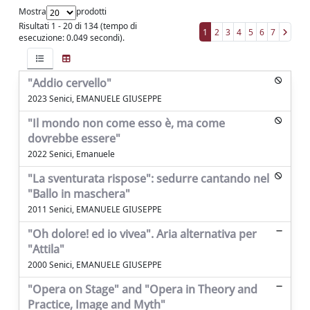
Mostra
prodotti
Risultati 1 - 20 di 134 (tempo di
1
2
3
4
5
6
7
esecuzione: 0.049 secondi).
"Addio cervello"
2023 Senici, EMANUELE GIUSEPPE
"Il mondo non come esso è, ma come
dovrebbe essere"
2022 Senici, Emanuele
"La sventurata rispose": sedurre cantando nel
"Ballo in maschera"
2011 Senici, EMANUELE GIUSEPPE
"Oh dolore! ed io vivea". Aria alternativa per
"Attila"
2000 Senici, EMANUELE GIUSEPPE
"Opera on Stage" and "Opera in Theory and
Practice, Image and Myth"