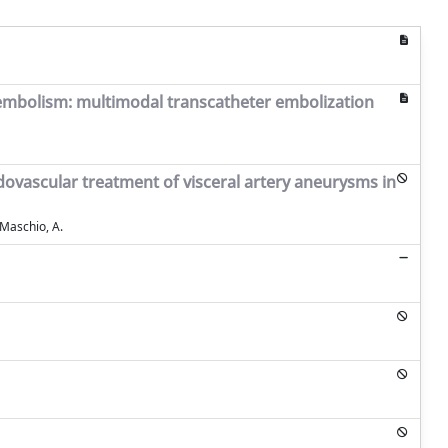
y embolism: multimodal transcatheter embolization
dovascular treatment of visceral artery aneurysms in
l Maschio, A.