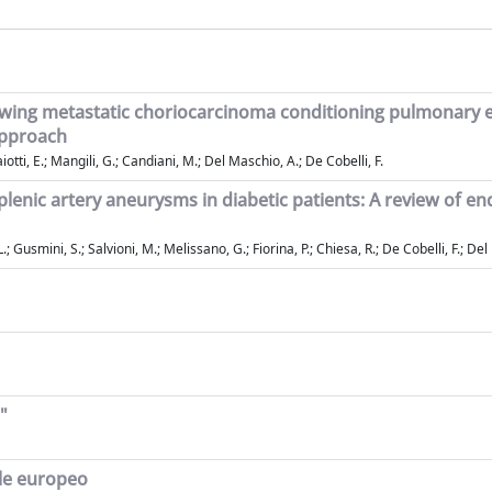
following metastatic choriocarcinoma conditioning pulmonar
approach
otti, E.; Mangili, G.; Candiani, M.; Del Maschio, A.; De Cobelli, F.
lenic artery aneurysms in diabetic patients: A review of en
L.; Gusmini, S.; Salvioni, M.; Melissano, G.; Fiorina, P.; Chiesa, R.; De Cobelli, F.; De
"
ale europeo