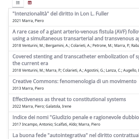
"Intenzionalità" del diritto in Lon L. Fuller
2021 Marra, Piero
A rare case of a giant arterio-venous fistula (AVF) 
using a simultaneous transarterial and transvenous 
2018 Venturini, M.; Bergamini, A.; Colarieti, A.; Petrone, M.; Marra, P.; Rabai
Covered stenting and transcatheter embolization of sp
the current era
2018 Venturini, M.; Marra, P.; Colarieti, A.; Agostini, G.; Lanza, C.; Augello, 
Creative Commons: fenomenologia di un movimento
2013 Marra, Piero
Effectiveness as threat to constitutional systems
2022 Marra, Piero; Galatola, Irene
Indice dei nomi "Giudizio penale e ragionevole dubbio
2017 Incampo, Antonio; Scalfati, Aldo; Marra, Piero
La buona fede "autointegrativa" nel diritto contrattu