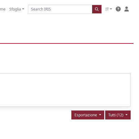
ome
Sfoglia
IT
Esportazione
Tutti (12)