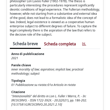
philosopher Lon Luvois Fuller (1902-1978). The thesis is
particularly interesting: the procedures represent significantly
deontic conditions of legal experience. The Fullerian methodology,
however, while not starting from a substantive and external idea
of the good, does not lead to a formalistic idea of the concept of
law. Indeed, legal existence is viewed as a cooperative human
enterprise subject to different degrees of failure. To capture the
legal complexity there is the aspiration of the law that refers to
the decisive role of the subject.
Scheda breve
Scheda completa
Anno di pubblicazione
2021
Parole chiave
inner morality of law; aspiration; implicit law; practical
methodology; subject
Tipologia
01 Pubblicazione su rivista::01a Articolo in rivista
Citazione
"Intenzionalità" del diritto in Lon L. Fuller / Marra, P.. - In:
IRCOCERVO. - ISSN 1722-392X. - 20:2(2021), pp. 186-202.
[10.57581/LIRCOCERVO.20.2021.2.10]