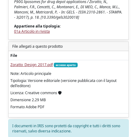
P90G liposomes for drug depot applications / Zoratto, N.,
Palmieri, F.R., Cencetti, C., Montanari, E., DI MEO, C., Manca, M.L.,
Manconi, M., Matricardi, P.. - In: GELS. - ISSN 2310-2861. - STAMPA.
- 3(2017), p. 18. [10.3390/gels3020018]
Appartiene alla tipologia:
01a Articolo in rivista
File allegati a questo prodotto
File
Zoratto_Design_2017.pdf
accesso aperto
Note: Articolo principale
Tipologia: Versione editoriale (versione pubblicata con il layout
dell'editore)
Licenza: Creative commons
Dimensione 2.29 MB
Formato Adobe PDF
I documenti in IRIS sono protetti da copyright e tutti i diritti sono
riservati, salvo diversa indicazione.