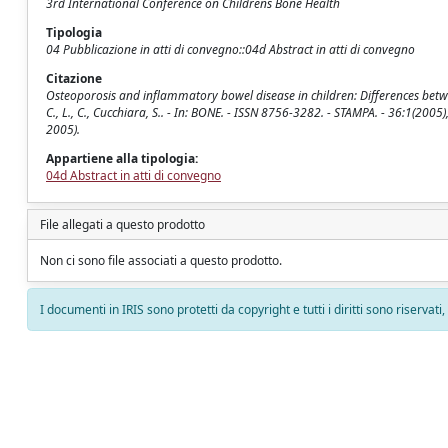
3rd International Conference on Childrens Bone Health
Tipologia
04 Pubblicazione in atti di convegno::04d Abstract in atti di convegno
Citazione
Osteoporosis and inflammatory bowel disease in children: Differences between Cro
C., L., C., Cucchiara, S.. - In: BONE. - ISSN 8756-3282. - STAMPA. - 36:1(20
2005).
Appartiene alla tipologia:
04d Abstract in atti di convegno
File allegati a questo prodotto
Non ci sono file associati a questo prodotto.
I documenti in IRIS sono protetti da copyright e tutti i diritti sono riservati