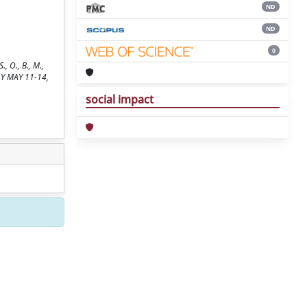
ND
ND
0
, O., B., M.,
ALY MAY 11-14,
social impact