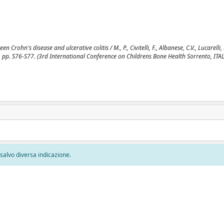
hn's disease and ulcerative colitis / M., P., Civitelli, F., Albanese, C.V., Lucarelli, S.
05), pp. S76-S77. (3rd International Conference on Childrens Bone Health Sorrento, IT
, salvo diversa indicazione.