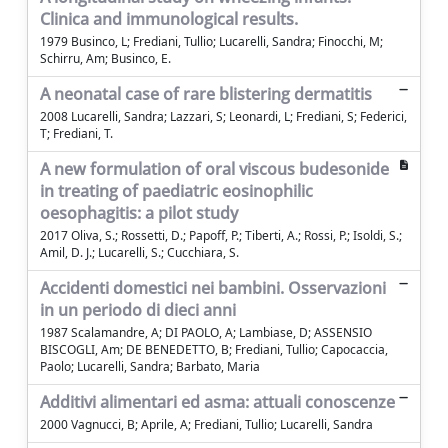
Clinica and immunological results.
1979 Businco, L; Frediani, Tullio; Lucarelli, Sandra; Finocchi, M;
Schirru, Am; Businco, E.
A neonatal case of rare blistering dermatitis
2008 Lucarelli, Sandra; Lazzari, S; Leonardi, L; Frediani, S; Federici,
T; Frediani, T.
A new formulation of oral viscous budesonide
in treating of paediatric eosinophilic
oesophagitis: a pilot study
2017 Oliva, S.; Rossetti, D.; Papoff, P.; Tiberti, A.; Rossi, P.; Isoldi, S.;
Amil, D. J.; Lucarelli, S.; Cucchiara, S.
Accidenti domestici nei bambini. Osservazioni
in un periodo di dieci anni
1987 Scalamandre, A; DI PAOLO, A; Lambiase, D; ASSENSIO
BISCOGLI, Am; DE BENEDETTO, B; Frediani, Tullio; Capocaccia,
Paolo; Lucarelli, Sandra; Barbato, Maria
Additivi alimentari ed asma: attuali conoscenze
2000 Vagnucci, B; Aprile, A; Frediani, Tullio; Lucarelli, Sandra