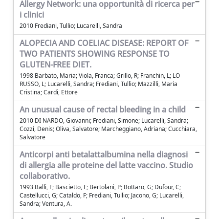
Allergy Network: una opportunità di ricerca per
i clinici
2010 Frediani, Tullio; Lucarelli, Sandra
ALOPECIA AND COELIAC DISEASE: REPORT OF
TWO PATIENTS SHOWING RESPONSE TO
GLUTEN-FREE DIET.
1998 Barbato, Maria; Viola, Franca; Grillo, R; Franchin, L; LO
RUSSO, L; Lucarelli, Sandra; Frediani, Tullio; Mazzilli, Maria
Cristina; Cardi, Ettore
An unusual cause of rectal bleeding in a child
2010 DI NARDO, Giovanni; Frediani, Simone; Lucarelli, Sandra;
Cozzi, Denis; Oliva, Salvatore; Marcheggiano, Adriana; Cucchiara,
Salvatore
Anticorpi anti betalattalbumina nella diagnosi
di allergia alle proteine del latte vaccino. Studio
collaborativo.
1993 Balli, F; Bascietto, F; Bertolani, P; Bottaro, G; Dufour, C;
Castellucci, G; Cataldo, F; Frediani, Tullio; Jacono, G; Lucarelli,
Sandra; Ventura, A.