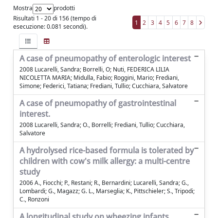
Mostra
prodotti
Risultati 1 - 20 di 156 (tempo di
1
2
3
4
5
6
7
8
esecuzione: 0.081 secondi).
A case of pneumopathy of enterologic interest
2008 Lucarelli, Sandra; Borrelli, O; Nuti, FEDERICA LILIA
NICOLETTA MARIA; Midulla, Fabio; Roggini, Mario; Frediani,
Simone; Federici, Tatiana; Frediani, Tullio; Cucchiara, Salvatore
A case of pneumopathy of gastrointestinal
interest.
2008 Lucarelli, Sandra; O., Borrelli; Frediani, Tullio; Cucchiara,
Salvatore
A hydrolysed rice-based formula is tolerated by
children with cow's milk allergy: a multi-centre
study
2006 A., Fiocchi; P., Restani; R., Bernardini; Lucarelli, Sandra; G.,
Lombardi; G., Magazz; G. L., Marseglia; K., Pittschieler; S., Tripodi;
C., Ronzoni
A longitudinal study on wheezing infants.