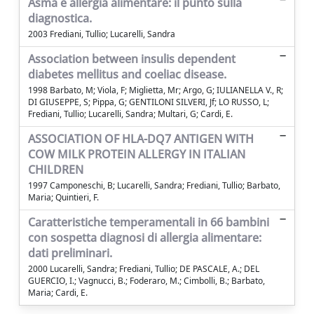
Asma e allergia alimentare: il punto sulla
diagnostica.
2003 Frediani, Tullio; Lucarelli, Sandra
Association between insulis dependent
diabetes mellitus and coeliac disease.
1998 Barbato, M; Viola, F; Miglietta, Mr; Argo, G; IULIANELLA V., R;
DI GIUSEPPE, S; Pippa, G; GENTILONI SILVERI, Jf; LO RUSSO, L;
Frediani, Tullio; Lucarelli, Sandra; Multari, G; Cardi, E.
ASSOCIATION OF HLA-DQ7 ANTIGEN WITH
COW MILK PROTEIN ALLERGY IN ITALIAN
CHILDREN
1997 Camponeschi, B; Lucarelli, Sandra; Frediani, Tullio; Barbato,
Maria; Quintieri, F.
Caratteristiche temperamentali in 66 bambini
con sospetta diagnosi di allergia alimentare:
dati preliminari.
2000 Lucarelli, Sandra; Frediani, Tullio; DE PASCALE, A.; DEL
GUERCIO, I.; Vagnucci, B.; Foderaro, M.; Cimbolli, B.; Barbato,
Maria; Cardi, E.