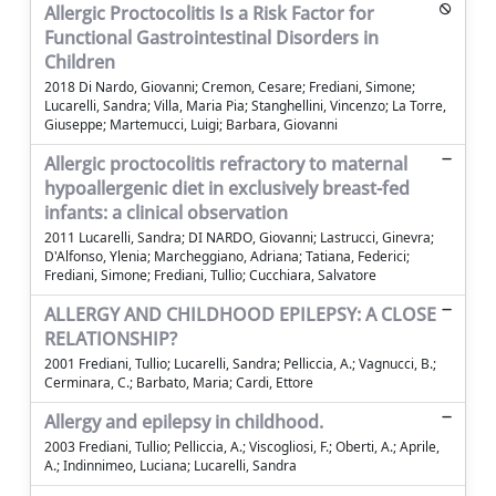
Allergic Proctocolitis Is a Risk Factor for
Functional Gastrointestinal Disorders in
Children
2018 Di Nardo, Giovanni; Cremon, Cesare; Frediani, Simone;
Lucarelli, Sandra; Villa, Maria Pia; Stanghellini, Vincenzo; La Torre,
Giuseppe; Martemucci, Luigi; Barbara, Giovanni
Allergic proctocolitis refractory to maternal
hypoallergenic diet in exclusively breast-fed
infants: a clinical observation
2011 Lucarelli, Sandra; DI NARDO, Giovanni; Lastrucci, Ginevra;
D'Alfonso, Ylenia; Marcheggiano, Adriana; Tatiana, Federici;
Frediani, Simone; Frediani, Tullio; Cucchiara, Salvatore
ALLERGY AND CHILDHOOD EPILEPSY: A CLOSE
RELATIONSHIP?
2001 Frediani, Tullio; Lucarelli, Sandra; Pelliccia, A.; Vagnucci, B.;
Cerminara, C.; Barbato, Maria; Cardi, Ettore
Allergy and epilepsy in childhood.
2003 Frediani, Tullio; Pelliccia, A.; Viscogliosi, F.; Oberti, A.; Aprile,
A.; Indinnimeo, Luciana; Lucarelli, Sandra