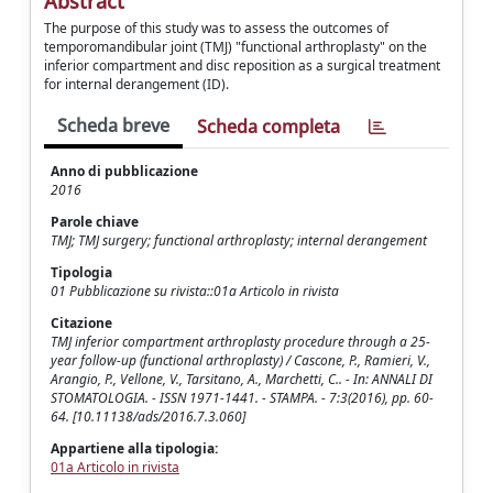
Abstract
The purpose of this study was to assess the outcomes of
temporomandibular joint (TMJ) "functional arthroplasty" on the
inferior compartment and disc reposition as a surgical treatment
for internal derangement (ID).
Scheda breve
Scheda completa
Anno di pubblicazione
2016
Parole chiave
TMJ; TMJ surgery; functional arthroplasty; internal derangement
Tipologia
01 Pubblicazione su rivista::01a Articolo in rivista
Citazione
TMJ inferior compartment arthroplasty procedure through a 25-
year follow-up (functional arthroplasty) / Cascone, P., Ramieri, V.,
Arangio, P., Vellone, V., Tarsitano, A., Marchetti, C.. - In: ANNALI DI
STOMATOLOGIA. - ISSN 1971-1441. - STAMPA. - 7:3(2016), pp. 60-
64. [10.11138/ads/2016.7.3.060]
Appartiene alla tipologia:
01a Articolo in rivista