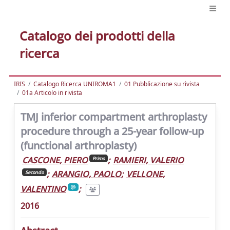
Catalogo dei prodotti della
ricerca
IRIS
Catalogo Ricerca UNIROMA1
01 Pubblicazione su rivista
01a Articolo in rivista
TMJ inferior compartment arthroplasty
procedure through a 25-year follow-up
(functional arthroplasty)
CASCONE, PIERO
;
RAMIERI, VALERIO
Primo
;
ARANGIO, PAOLO
;
VELLONE,
Secondo
VALENTINO
;
2016