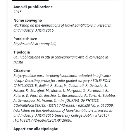
Anno di pubblicazione
2015
Nome convegno
Workshop on the Applications of Novel Scintillators in Research
and Industry, ANSRI 2015
Parole chiave
Physics and Astronomy (all)
Tipologia
04 Pubblicazione in atti di convegno::04c Atto di convegno in
rivista
Citazione
Polycrystalline para-terphenyl scintillator adopted in a β<sup>-
</sup> Detecting probe for radio-guided surgery / SOLFAROLI
CAMILLOCCI, E., Bellini, F., Bocci, V., Collamati, F., De Lucia, E.,
Faccini, R., Marafini, M., Mattei, I., Morganti, S., Paramatti, R.,
Patera, V., Pinci, D., Recchia, L., Russomando, A., Sarti, A., Sciubba,
A., Senzacqua, M., Voena, C.. - In: JOURNAL OF PHYSICS.
CONFERENCE SERIES. - ISSN 1742-6588. - 620:(2015), p. 012009.
(Workshop on the Applications of Novel Scintillators in Research
and Industry, ANSRI 2015 University College Dublin, irl 2015)
[10.1088/1742-6596/620/1/012009].
Appartiene alla tipologia: