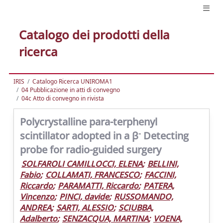
Catalogo dei prodotti della
ricerca
IRIS
Catalogo Ricerca UNIROMA1
04 Pubblicazione in atti di convegno
04c Atto di convegno in rivista
Polycrystalline para-terphenyl
-
scintillator adopted in a β
Detecting
probe for radio-guided surgery
SOLFAROLI CAMILLOCCI, ELENA
;
BELLINI,
Fabio
;
COLLAMATI, FRANCESCO
;
FACCINI,
Riccardo
;
PARAMATTI, Riccardo
;
PATERA,
Vincenzo
;
PINCI, davide
;
RUSSOMANDO,
ANDREA
;
SARTI, ALESSIO
;
SCIUBBA,
Adalberto
;
SENZACQUA, MARTINA
;
VOENA,