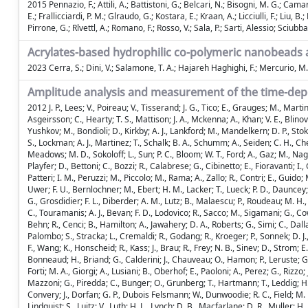
2015 Pennazio, F.; Attili, A.; Battistoni, G.; Belcari, N.; Bisogni, M. G.; Camarli
E.; Frallicciardi, P. M.; Glraudo, G.; Kostara, E.; Kraan, A.; Licciulli, F.; Li
Pirrone, G.; Rlvettl, A.; Romano, F.; Rosso, V.; Sala, P.; Sarti, Alessio; Sciu
Acrylates-based hydrophilic co-polymeric nanobeads 
2023 Cerra, S.; Dini, V.; Salamone, T. A.; Hajareh Haghighi, F.; Mercurio, M.; C
Amplitude analysis and measurement of the time-dep
2012 J. P., Lees; V., Poireau; V., Tisserand; J. G., Tico; E., Grauges; M., Marti
Asgeirsson; C., Hearty; T. S., Mattison; J. A., Mckenna; A., Khan; V. E., Blinov
Yushkov; M., Bondioli; D., Kirkby; A. J., Lankford; M., Mandelkern; D. P., Stok
S., Lockman; A. J., Martinez; T., Schalk; B. A., Schumm; A., Seiden; C. H., Chen
Meadows; M. D., Sokoloff; L., Sun; P. C., Bloom; W. T., Ford; A., Gaz; M., Nagel
Playfer; D., Bettoni; C., Bozzi; R., Calabrese; G., Cibinetto; E., Fioravanti; I.
Patteri; I. M., Peruzzi; M., Piccolo; M., Rama; A., Zallo; R., Contri; E., Guido;
Uwer; F. U., Bernlochner; M., Ebert; H. M., Lacker; T., Lueck; P. D., Dauncey; M.
G., Grosdidier; F. L., Diberder; A. M., Lutz; B., Malaescu; P., Roudeau; M. H., 
C., Touramanis; A. J., Bevan; F. D., Lodovico; R., Sacco; M., Sigamani; G., Cowa
Behn; R., Cenci; B., Hamilton; A., Jawahery; D. A., Roberts; G., Simi; C., Dall
Palombo; S., Stracka; L., Cremaldi; R., Godang; R., Kroeger; P., Sonnek; D. J.
F., Wang; K., Honscheid; R., Kass; J., Brau; R., Frey; N. B., Sinev; D., Strom;
Bonneaud; H., Briand; G., Calderini; J., Chauveau; O., Hamon; P., Leruste; G., Ma
Forti; M. A., Giorgi; A., Lusiani; B., Oberhof; E., Paoloni; A., Perez; G., Rizzo; 
Mazzoni; G., Piredda; C., Bunger; O., Grunberg; T., Hartmann; T., Leddig; H., S
Convery; J., Dorfan; G. P., Dubois Felsmann; W., Dunwoodie; R. C., Field; M. F.,
Lindquist; S., Luitz; V., Luth; H. L., Lynch; D. B., Macfarlane; D. R., Muller; H.,