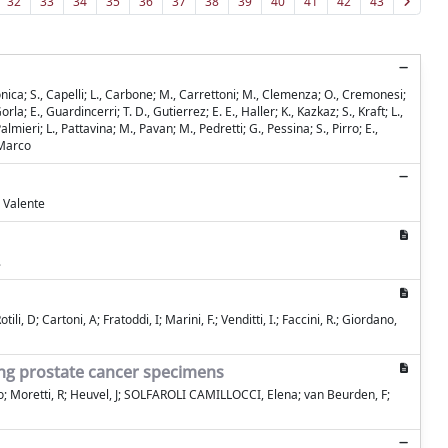
32
33
34
35
36
37
38
39
40
41
42
43
Canonica; S., Capelli; L., Carbone; M., Carrettoni; M., Clemenza; O., Cremonesi;
Gorla; E., Guardincerri; T. D., Gutierrez; E. E., Haller; K., Kazkaz; S., Kraft; L.,
mieri; L., Pattavina; M., Pavan; M., Pedretti; G., Pessina; S., Pirro; E.,
, Marco
, Valente
.
i, D; Cartoni, A; Fratoddi, I; Marini, F.; Venditti, I.; Faccini, R.; Giordano,
ing prostate cancer specimens
do; Moretti, R; Heuvel, J; SOLFAROLI CAMILLOCCI, Elena; van Beurden, F;