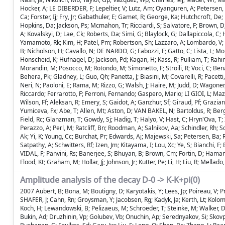
Hocker, A; LE DIBERDER, F; Lepeltier, V; Lutz, Am; Oyanguren, A; Petersen, 
Ca; Forster, Ij; Fry, Jr; Gabathuler, E; Gamet, R; George, Ka; Hutchcroft, 
Hopkins, Da; Jackson, Ps; Mcmahon, Tr; Ricciardi, S; Salvatore, F; Brown, D; 
A; Kovalskyi, D; Lae, Ck; Roberts, Da; Simi, G; Blaylock, G; Dallapiccola, C; 
Yamamoto, Rk; Kim, H; Patel, Pm; Robertson, Sh; Lazzaro, A; Lombardo, V; P
B; Nicholson, H; Cavallo, N; DE NARDO, G; Fabozzi, F; Gatto, C; Lista, L; Mon
Honscheid, K; Hufnagel, D; Jackson, Pd; Kagan, H; Kass, R; Pulliam, T; Rahim
Morandin, M; Posocco, M; Rotondo, M; Simonetto, F; Stroili, R; Voci, C; Ben
Behera, Pk; Gladney, L; Guo, Qh; Panetta, J; Biasini, M; Covarelli, R; Pacetti, 
Neri, N; Paoloni, E; Rama, M; Rizzo, G; Walsh, J; Haire, M; Judd, D; Wagoner, 
Riccardo; Ferrarotto, F; Ferroni, Fernando; Gaspero, Mario; LI GIOI, L; Maz
Wilson, Ff; Aleksan, R; Emery, S; Gaidot, A; Ganzhur, Sf; Giraud, Pf; Gra
Yumiceva, Fx; Abe, T; Allen, Mt; Aston, D; VAN BAKEL, N; Bartoldus, R; Berg
Field, Rc; Glanzman, T; Gowdy, Sj; Hadig, T; Halyo, V; Hast, C; Hryn'Ova, T; 
Perazzo, A; Perl, M; Ratcliff, Bn; Roodman, A; Salnikov, Aa; Schindler, Rh; S
Ak; Yi, K; Young, Cc; Burchat, Pr; Edwards, Aj; Majewski, Sa; Petersen, Ba;
Satpathy, A; Schwitters, Rf; Izen, Jm; Kitayama, I; Lou, Xc; Ye, S; Bianchi,
VIDAL, F; Panvini, Rs; Banerjee, S; Bhuyan, B; Brown, Cm; Fortin, D; Haman
Flood, Kt; Graham, M; Hollar, Jj; Johnson, Jr; Kutter, Pe; Li, H; Liu, R; Mel
Amplitude analysis of the decay D-0 -> K-K+pi(0)
2007 Aubert, B; Bona, M; Boutigny, D; Karyotakis, Y; Lees, Jp; Poireau, V; 
SHAFER, J; Cahn, Rn; Groysman, Y; Jacobsen, Rg; Kadyk, Ja; Kerth, Lt; Kolo
Koch, H; Lewandowski, B; Pelizaeus, M; Schroeder, T; Steinke, M; Walker,
Bukin, Ad; Druzhinin, Vp; Golubev, Vb; Onuchin, Ap; Serednyakov, Si; Skovpen