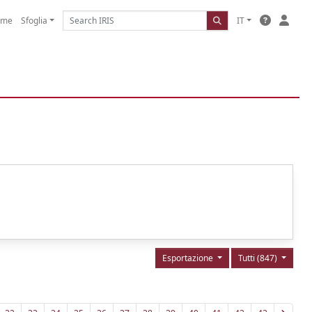
ome
Sfoglia
IT
Esportazione
Tutti (847)