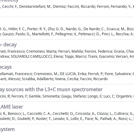
, Cecchi; F., Denotaristefani; M., Diemoz; Faccini, Riccardo; Ferroni, Fernando; Y., 
 G., Hitlin; F. C., Porter; R. Y., Zhu; G. D., Nardo; G., De Nardo; C., Sciacca; M., Bizz
; Gauzzi, Paolo; G., Martellotti; F., Pellegrino; V., Pettinacci; D., Pinci; L., Recchia; A
a- decay
ti, Francesco; Cremonesi, Marta; Ferrari, Mahila; Fioroni, Federica; Grana, Chiar
drea; SOLFAROLI CAMILLOCCI, Elena; Toppi, Marco; Traini, Giacomo; Versari, Ann
decays
lamati, Francesco; Cremonesi, M.; DE LUCIA, Erika; Ferroli, P.; Fiore, Salvatore; Gra
arti, Alessio; Sciubba, Adalberto; Voena, Cecilia; Faccini, Riccardo
ray sources with the L3+C muon spectrometer
ni, R; Ferroni, F; Gentile, Simonetta; Giagu, Stefano; Longo, E; Luci, C; Organtini,
FLAME laser
tti; R., Benocci; L., Cacciotti; C. A., Cecchetti; O., Ciricosta; A., Clozza; L., Cultre
lietti; D., Giulietti; P., Koster; T., Levato; V., Lollo; E., Pace; N., Pathak; A., Rossi; L.
 system