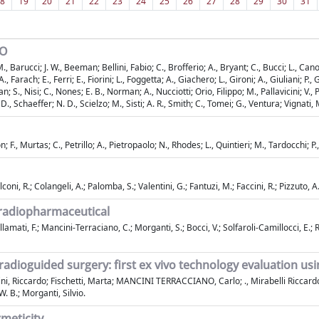
8
19
20
21
22
23
24
25
26
27
28
29
30
31
NO
 M., Barucci; J. W., Beeman; Bellini, Fabio; C., Brofferio; A., Bryant; C., Bucci; L., 
., Farach; E., Ferri; E., Fiorini; L., Foggetta; A., Giachero; L., Gironi; A., Giuliani; P., 
, Nisi; C., Nones; E. B., Norman; A., Nucciotti; Orio, Filippo; M., Pallavicini; V., Pal
; D., Schaeffer; N. D., Scielzo; M., Sisti; A. R., Smith; C., Tomei; G., Ventura; Vignati
; F., Murtas; C., Petrillo; A., Pietropaolo; N., Rhodes; L., Quintieri; M., Tardocchi; P.
ni, R.; Colangeli, A.; Palomba, S.; Valentini, G.; Fantuzi, M.; Faccini, R.; Pizzuto, A
radiopharmaceutical
ati, F.; Mancini-Terraciano, C.; Morganti, S.; Bocci, V.; Solfaroli-Camillocci, E.; Rotil
dioguided surgery: first ex vivo technology evaluation us
ini, Riccardo; Fischetti, Marta; MANCINI TERRACCIANO, Carlo; ., Mirabelli Riccar
. B.; Morganti, Silvio.
rmeticity