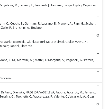
Karyotakis; M., Lebeau; E., Leonardi; J., Lesueur; Longo, Egidio; Organtini,
arri; C., Cecchi; S., Germani; P., Lubrano; E., Manoni; A., Papi; G., Scolieri;
., Zullo; P., Branchini; A., Budano
a Maria; Ioannidis, Gianluca; Iori, Mauro; Limiti, Giulia; MANCINI
ibale; Faccini, Riccardo
na, C. M.; Marafini, M.; Mattei, I.; Morganti, S.; Paganelli, G.; Patera,
 Giovanni
ra; G., Di Pirro; Drenska, NADEJDA VASSILEVA; Faccini, Riccardo; M., Ferrario;
, Serafini; G., Turchetti; C., Vaccarezza; P., Valente; C., Vicario; L. A., Gizzi