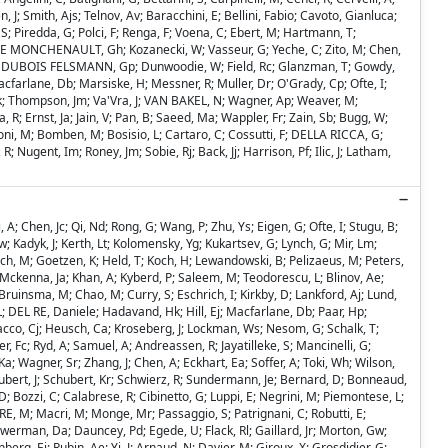
n, J; Smith, Ajs; Telnov, Av; Baracchini, E; Bellini, Fabio; Cavoto, Gianluca;
S; Piredda, G; Polci, F; Renga, F; Voena, C; Ebert, M; Hartmann, T;
 Sf; DE MONCHENAULT, Gh; Kozanecki, W; Vasseur, G; Yeche, C; Zito, M; Chen,
rfan, J; DUBOIS FELSMANN, Gp; Dunwoodie, W; Field, Rc; Glanzman, T; Gowdy,
 Macfarlane, Db; Marsiske, H; Messner, R; Muller, Dr; O'Grady, Cp; Ofte, I;
n, Sk; Thompson, Jm; Va'Vra, J; VAN BAKEL, N; Wagner, Ap; Weaver, M;
 R; Ernst, Ja; Jain, V; Pan, B; Saeed, Ma; Wappler, Fr; Zain, Sb; Bugg, W;
cioni, M; Bomben, M; Bosisio, L; Cartaro, C; Cossutti, F; DELLA RICCA, G;
Nugent, Im; Roney, Jm; Sobie, Rj; Back, Jj; Harrison, Pf; Ilic, J; Latham,
A; Chen, Jc; Qi, Nd; Rong, G; Wang, P; Zhu, Ys; Eigen, G; Ofte, I; Stugu, B;
 Kadyk, J; Kerth, Lt; Kolomensky, Yg; Kukartsev, G; Lynch, G; Mir, Lm;
sch, M; Goetzen, K; Held, T; Koch, H; Lewandowski, B; Pelizaeus, M; Peters,
Mckenna, Ja; Khan, A; Kyberd, P; Saleem, M; Teodorescu, L; Blinov, Ae;
ruinsma, M; Chao, M; Curry, S; Eschrich, I; Kirkby, D; Lankford, Aj; Lund,
; DEL RE, Daniele; Hadavand, Hk; Hill, Ej; Macfarlane, Db; Paar, Hp;
cco, Cj; Heusch, Ca; Kroseberg, J; Lockman, Ws; Nesom, G; Schalk, T;
, Fc; Ryd, A; Samuel, A; Andreassen, R; Jayatilleke, S; Mancinelli, G;
a; Wagner, Sr; Zhang, J; Chen, A; Eckhart, Ea; Soffer, A; Toki, Wh; Wilson,
Schubert, J; Schubert, Kr; Schwierz, R; Sundermann, Je; Bernard, D; Bonneaud,
, D; Bozzi, C; Calabrese, R; Cibinetto, G; Luppi, E; Negrini, M; Piemontese, L;
ERE, M; Macri, M; Monge, Mr; Passaggio, S; Patrignani, C; Robutti, E;
werman, Da; Dauncey, Pd; Egede, U; Flack, Rl; Gaillard, Jr; Morton, Gw;
erg, Ei; Rubin, Ae; Yi, J; Arnaud, N; Davier, M; Giroux, X; Grosdidier, G;