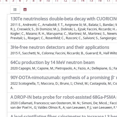
3
4
5
6
7
8
9
10
11
12
13
14
15
16
17
1
130Te neutrinoless double-beta decay with CUORICI
2011 E., Andreotti; C., Arnaboldi; F. T., Avignone Iii; M., Balata; I., Bandac;
R. J., Creswick; S., Di Domizio; M. J., Dolinski; L., Ejzak; Faccini, Riccardo; H. A
Kogler; C., Maiano; R. H., Maruyama; C., Martinez; M., Martinez; S., Newman; S.
Previtali; L., Risegari; C., Rosenfeld; C., Rusconi; C., Salvioni; S., Sangiorgio
3He-free neutron detectors and their applications
2015 F., Sacchetti; N., Colonna; Faccini, Riccardo; B., Guerard; R., Hall Wilton
64Cu production by 14 MeV neutron beam
2020 Capogni, M.; Capone, M.; Pietropaolo, A.; Fazio, A.; Dellepiane, G.; Falco
90Y-DOTA-nimotuzumab: synthesis of a promising β⁻ 
2022 Scotognella, T.; Maccora, D.; Bruno, I.; Chinol, M.; Castagnola, M.; Collam
A.
A DROP-IN beta probe for robot-assisted 68Ga-PSMA ra
2020 Collamati, Francesco; van Oosterom, M. N.; Simoni, De; Micol, ; Facc
van der Poel H., G; Valdes Olmos R., A; van Leeuwen, P. J.; van Leeuwen, F. W
A lead-scintillating fiber calorimeter to increase L3 he