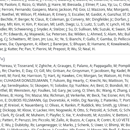
; Paoloni, E; Rizzo, G; Walsh, Jj; Haire, M; Biesiada, J; Elmer, P; Lau, Yp; Lu, C; Olse
; Ferroni, Fernando; Gaspero, Mario; Jackson, Pd; Gioi, Ll; Mazzoni, Ma; Morganti, 
i, S; Roethel, W; Wilson, Ff; Aleksan, R; Emery, S; Escalier, M; Gaidot, A; Ganzhur,
s, R; Bechtle, P; Berger, N; Claus, R; Coleman, Jp; Convery, Mr; Dingfelder, Jc; Do
ey, Mh; Kim, H; Kim, P; Kocian, Ml; Leith, Dwgs; Li, S; Luitz, S; Luth, V; Lynch, Hl;
ndler, Rh; Schwiening, J; Snyder, A; Stelzer, J; Su, D; Sullivan, Mk; Suzuki, K; Swai
t, Pr; Edwards, Aj; Majewski, Sa; Petersen, Ba; Wilden, L; Ahmed, S; Alam, Ms; Bula,
, Cj; Schwitters, Rf; Izen, Jm; Lou, Xc; Ye, S; Bianchi, F; Gallo, F; Gamba, D; Pellic
es, Da; Oyanguren, A; Albert, J; Banerjee, S; Bhuyan, B; Hamano, K; Kowalewski, R; 
Jj; Kutter, Pe; Pan, Y; Pierini, M; Prepost, R; Wu, Sl; Neal, H.
/+)
Poireau, V; Tisserand, V; Zghiche, A; Grauges, E; Palano, A; Pappagallo, M; Pompili, 
 Charles, E; Day, Ct; Gill, Ms; Gritsan, Av; Groysman, Y; Jacobsen, Rg; Kadel, Rw;
ett, M; Ford, Ke; Harrison, Tj; Hart, Aj; Hawkes, Cm; Morgan, Se; Watson, At; Frit
m, Wn; CUHADAR DONSZELMANN, T; Fulsom, Bg; Hearty, C; Knecht, Ns; Mattison, Ts; 
 Ap; Serednyakov, Si; Skovpen, Yi; Solodov, Ep; Yushkov, An; Best, D; Bondioli, M; B
l, Bl; Weinstein, Ajr; Foulkes, Sd; Gary, Jw; Long, O; Shen, Bc; Wang, K; Zhang, L
mes, B; Hong, Tm; Mazur, Ma; Richman, Jd; Verkerke, W; Beck, Tw; Eisner, Am; Fla
n, E; DUBOIS FELSMANN, Gp; Dvoretskii, A; Hitlin, Dg; Narsky, I; Piatenko, T; Porter
 Jf; Kreisel, A; Nauenberg, U; Olivas, A; Rankin, P; Ruddick, Wo; Smith, Jg; Ulmer, K
, J; Dickopp, M; Klose, V; Lacker, Hm; Nogowski, R; Otto, S; Petzold, A; Schott, G; 
Clark, Pj; Gradl, W; Muheim, F; Playfer, S; Xie, Y; Andreotti, M; Azzolini, V; Bettoni
Patteri, P; Peruzzi, Im; Piccolo, M; Zallo, A; Buzzo, A; Capra, R; Contri, R; LO VET
E; Wu, J; Dubitzky, Rs; Langenegger, U; Marks, J; Schenk, S; Uwer, U; Bhimji, W; Bo
ik, U; Mohapatra, Ak; Cochran, J; Crawley, Hb; Eyges, V; Meyer, Wt; Prell, S; Rosenb