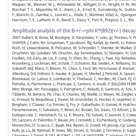
Wagner; M., Weaver; W. J., Wisniewski; M., Wittgen; D. H., Wright; H. W., Wulsin; 
Burchat; T. S., Miyashita; M. S., Alam; J. A., Ernst; R., Gorodeisky; N., Guttman;
F., Bianchi; D., Gamba; L., Lanceri; L., Vitale; F., Martinez Vidal; A., Oyangure
Harrison; T. E., Latham; H. R., Band; S., Dasu; Y., Pan; R., Prepost; S. L., Wu
Amplitude analysis of the B-+/-->phi K*(892)(+/-) decay
2007 Aubert, B; Bona, M; Boutigny, D; Karyotakis, Y; Lees, Jp; Poireau, V; 
SHAFER, J; Cahn, Rn; Groysman, Y; Jacobsen, Rg; Kadyk, Ja; Kerth, Lt; Kolo
Koch, H; Lewandowski, B; Pelizaeus, M; Schroeder, T; Steinke, M; Walker,
Druzhinin, Vp; Golubev, Vb; Onuchin, Ap; Serednyakov, Si; Skovpen, Yi; Solod
Foulkes, Sd; Gary, Jw; Liu, F; Long, O; Shen, Bc; Zhang, L; Paar, Hp; Rahat
Kroseberg, J; Lockman, Ws; Schalk, T; Schumm, Ba; Seiden, A; Williams, Dc; 
Sokoloff, Md; Blanc, F; Bloom, Pc; Chen, S; Ford, Wt; Hirschauer, Jf; Kreisel
Altenburg, Dd; Feltresi, E; Hauke, A; Jasper, H; Merkel, J; Petzold, A; Spaa
Bonneaud, Gr; Latour, E; Lombardo, V; Thiebaux, C; Verderi, M; Clark, Pj; Gra
Petrella, A; Piemontese, L; Prencipe, E; Santoro, V; Anulli, F; BALDINI FERR
Mm; Monge, Mr; Passaggio, S; Patrignani, C; Robutti, E; Santroni, A; Tosi, S
Tibbetts, M; Behera, Pk; Chai, X; Charles, Mj; Mallik, U; Meyer, Nt; Ziegler, 
G; Arnaud, N; Bequilleux, J; Davier, M; Grosdidier, G; Hocker, A; Lepeltier,
Bingham, I; Chavez, Ca; Forster, Ij; Fry, Jr; Gabathuler, E; Gamet, R; Hutc
Paramesvaran, S; Salvatore, F; Wren, Ac; Brown, Dn; Davis, Cl; Allison, J; Bar
Dallapiccola, C; Hertzbach, Ss; Li, X; Moore, Tb; Salvati, E; Saremi, S; Cowa
Sh; Lazzaro, A; Palombo, F; Bauer, Jm; Cremaldi, L; Eschenburg, V; Godang,
Monorchio, D; Sciacca, C; Baak, Ma; Raven, G; Snoek, Hl; Jessop, Cp; Losecco
Kolb, Ja; Lu, M; Rahmat, R; Sinev, Nb; Strom, D; Strube, J; Torrence, E; Gag
Chauveau, J; David, P; DEL BUONO, L; DE LA VAISSIERE, C; Hamon, O; Leruste, P