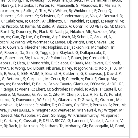
es, B; Hong, Tm; Kovalskyi, D; Richman, Jd; Beck, Tw; Eisner, Am; Flacco,
Narsky, I; Piatenko, T; Porter, Fc; Mancinelli, G; Meadows, Bt; Mishra, K;
abareen, Am; Soffer, A; Toki, Wh; Wilson, Rj; Winklmeier, F; Zeng, Q;
Schubert, J; Schubert, Kr; Schwierz, R; Sundermann, Je; Volk, A; Bernard, D;
C; Calabrese, R; Cecchi, A; Cibinetto, G; Franchini, P; Luppi, E; Negrini, M;
 Im; Piccolo, M; Rama, M; Zallo, A; Buzzo, A; Contri, R; LO VETERE, M; Macri,
 Bard, Dj; Dauncey, Pd; Flack, Rl; Nash, Ja; Nikolich, Mb; Vazquez, Wp;
an, Av; Guo, Zj; Lae, Ck; Denig, Ag; Fritsch, M; Schott, G; Arnaud, N;
; Stocchi, A; Wang, Wf; Wormser, G; Lange, Dj; Wright, Dm; Chavez, Ca;
co, R; Cowan, G; Flaecher, Hu; Hopkins, Da; Jackson, Ps; Mcmahon, Tr;
 A; Roberts, Da; Simi, G; Tuggle, Jm; Blaylock, G; Dallapiccola, C;
, Pm; Robertson, Sh; Lazzaro, A; Palombo, F; Bauer, Jm; Cremaldi, L;
bozzi, F; Lista, L; Monorchio, D; Sciacca, C; Baak, Ma; Raven, G; Snoek,
AN, R; Wong, Qk; Blount, Nl; Brau, J; Frey, R; Igonkina, O; Kolb, Ja; Lu, M;
, R; Voci, C; BEN HAIM, E; Briand, H; Calderini, G; Chauveau, J; David, P;
 Bettarini, S; Carpinelli, M; Cenci, R; Cervelli, A; Forti, F; Giorgi, Ma;
lnov, Av; Baracchini, E; Bellini, Fabio; Cavoto, Gianluca; D'Orazio, A; DEL RE,
 Renga, F; Voena, C; Ebert, M; Schroder, H; Waldi, R; Adye, T; Castelli, G;
dre, M; Vasseur, G; Yeche, C; Zito, M; Chen, Xr; Liu, H; Park, W; Purohit,
; Dujmic, D; Dunwoodie, W; Field, Rc; Glanzman, T; Gowdy, Sj; Graham, Mt;
Marsiske, H; Messner, R; Muller, Dr; O'Grady, Cp; Ofte, I; Perazzo, A; Perl, M;
 Va'Vra, J; VAN BAKEL, N; Wagner, Ap; Weaver, M; Wisniewski, Wj; Wittgen, M;
 B; Saeed, Ma; Wappler, Fr; Zain, Sb; Bugg, W; Krishnamurthy, M; Spanier,
L; Cartaro, C; Cossutti, F; DELLA RICCA, G; Lanceri, L; Vitale, L; Azzolini, V;
Rj; Back, Jj; Harrison, Pf; Latham, Te; Mohanty, Gb; Pappagallo, M; Band,