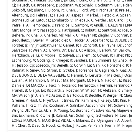
Buchanan, C; Foulkes, Sd; Gary, Jw; Liu, F; Long, O; Shen, Bc; Zhang, L; P
Cj; Heusch, Ca; Kroseberg, J; Lockman, Ws; Schalk, T; Schumm, Ba; Seiden, A
Sokoloff, Md; Blanc, F; Bloom, Pc; Chen, S; Ford, Wt; Hirschauer, Jf; Kreisel
Altenburg, Dd; Feltresi, E; Hauke, A; Jasper, H; Merkel, J; Petzold, A; Spaa
Bonneaud, Gr; Latour, E; Lombardo, V; Thiebaux, C; Verderi, M; Clark, Pj; Gra
Petrella, A; Piemontese, L; Prencipe, E; Santoro, V; Anulli, F; BALDINI FERR
Mm; Monge, Mr; Passaggio, S; Patrignani, C; Robutti, E; Santroni, A; Tosi, S
Behera, Pk; Chai, X; Charles, Mj; Mallik, U; Meyer, Nt; Ziegler, V; Cochran, J
Bequilleux, J; Davier, M; Grosdidier, G; Hocker, A; Lepeltier, V; LE DIBERDE
Forster, Ij; Fry, Jr; Gabathuler, E; Gamet, R; Hutchcroft, De; Payne, Dj; S
Salvatore, F; Wren, Ac; Brown, Dn; Davis, Cl; Allison, J; Barlow, Nr; Barlow, R
Hertzbach, Ss; Li, X; Moore, Tb; Salvati, E; Saremi, S; Cowan, R; Fisher, Ph;
Eschenburg, V; Godang, R; Kroeger, R; Sanders, Da; Summers, Dj; Zhao, Hw; 
Hl; Jessop, Cp; Losecco, Jm; Benelli, G; Corwin, La; Gan, Kk; Honscheid, K; 
Rahmat, R; Sinev, Nb; Strom, D; Strube, J; Torrence, E; Gagliardi, N; Gaz, A
DEL BUONO, L; DE LA VAISSIERE, C; Hamon, O; Leruste, P; Malcles, J; Ocariz, J;
Lusiani, A; Marchiori, G; Mazur, Ma; Morganti, M; Neri, N; Paoloni, E; Rizzo, G
Daniele; DI MARCO, E; Faccini, Riccardo; Ferrarotto, F; Ferroni, Fernando; G
Franek, B; Olaiya, Eo; Ricciardi, S; Roethel, W; Wilson, Ff; Aleksan, R; Em
Mv; Wilson, Jr; Allen, Mt; Aston, D; Bartoldus, R; Bechtle, P; Berger, N; 
Grenier, P; Hast, C; Hryn'Ova, T; Innes, Wr; Kaminski, J; Kelsey, Mh; Kim, H; 
Pulliam, T; Ratcliff, Bn; Roodman, A; Salnikov, Aa; Schindler, Rh; Schwienin
Wright, Dh; Yarritu, Ak; Yi, K; Young, Cc; Burchat, Pr; Edwards, Aj; Majewsk
Sm; Eckmann, R; Ritchie, Jl; Ruland, Am; Schilling, Cj; Schwitters, Rf; Izen, J
LOPEZ MARCH, N; MARTINEZ VIDAL, F; Milanes, Da; Oyanguren, A; Albert, J; 
Hr; Chen, X; Dasu, S; Flood, Kt; Hollar, Jj; Kutter, Pe; Pan, Y; Pierini, M; Prepo