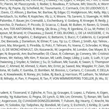
Tc; Pierini, M; Plaszczynski, S; Rodier, S; Roudeau, P; Schune, Mh; Stocchi, A; Wo
De; Parry, Rj; Payne, Dj; Schofield, Kc; Touramanis, C; Cormack, Cm; DI LODOVICO, 
Davis, Cl; Allison, J; Barlow, Nr; Barlow, Rj; Edgar, Cl; Hodgkinson, Mc; Kelly, Mp;
Hertzbach, Ss; Kofler, R; Koptchev, Vb; Li, X; Moore, Tb; Saremi, S; Staengle, H; Willo
alombo, F; Bauer, Jm; Cremaldi, L; Eschenburg, V; Godang, R; Kroeger, R; Reidy, J;
orchio, D; Paolucci, P; Piccolo, D; Sciacca, C; Baak, M; Bulten, H; Raven, G; Snoek,
i, Am; TER ANTONYAN, R; Wong, Qk; Brau, J; Frey, R; Igonkina, O; Lu, M; Potter, Ct;
ayoun, M; Briand, H; Chauveau, J; David, P; DEL BUONO, L; DE LA VAISSIERE, C; Hamon
S; Pioppi, M; Angelini, C; Batignani, G; Bettarini, S; Bucci, F; Calderini, G; Carpinel
De; Biesiada, J; Danielson, N; Elmer, P; Lau, Yp; Lu, C; Olsen, J; Smith, Ajs; Telnov
zoni, Ma; Morganti, S; Piredda, G; Polci, F; Tehrani, Fs; Voena, C; Schroder, H; Wag
ziani, G; DE MONCHENAULT, Gh; Kozanecki, W; Legendre, M; London, Gw; Mayer, B; Va
er, N; Boyarski, Am; Buchmueller, Ol; Claus, R; Coleman, Jp; Convery, Mr; Cristinzi
Innes, Wr; Kelsey, Mh; Kim, P; Kocian, Ml; Leith, Dwgs; Libby, J; Luitz, S; Luth, V; L
chwiening, J; Snyder, A; Stelzer, J; Su, D; Sullivan, Mk; Suzuki, K; Swain, S; Thompso
 Roat, C; Ahmed, M; Ahmed, S; Alam, Ms; Ernst, Ja; Saeed, Ma; Wappler, Fr; Zain, Sb
 F; Bona, M; Gallo, F; Gamba, D; Bomben, M; Bosisio, L; Cartaro, C; Cossutti, F; DEL
o, K; Kowalewski, R; Roney, Jm; Sobie, Rj; Back, Jj; Harrison, Pf; Latham, Te; Moh
lado, B; Mihalyi, A; Pan, Y; Prepost, R; Tan, P; VON WIMMERSPERG TOELLER, Jh; Wu, Sl; 
Prudent, X; Tisserand, V; Zghiche, A; Tico, Jg; Grauges, E; Lopez, L; Palano, A; Eig
mensky, Yg; Kukartsev, G; Pegna, Dl; Lynch, G; Mir, Lm; Orimoto, Tj; Ronan, Mt; T
 D; Asgeirsson, Dj; CUHADAR DONSZELMANN, T; Fulsom, Bg; Hearty, C; Knecht, Ns; M
, Yi; Solodov, Ep; Todyshev, Ky; Bondioli, M; Curry, S; Eschrich, I; Kirkby, D; Lank