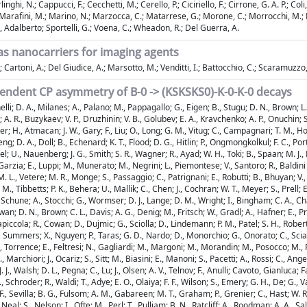
nghi, N.; Cappucci, F.; Cecchetti, M.; Cerello, P.; Ciciriello, F.; Cirrone, G. A. P.; Coli,
u, B.; Marafini, M.; Marino, N.; Marzocca, C.; Matarrese, G.; Morone, C.; Morrocchi, M.; 
bba, Adalberto; Sportelli, G.; Voena, C.; Wheadon, R.; Del Guerra, A.
as nanocarriers for imaging agents
artoni, A.; Del Giudice, A.; Marsotto, M.; Venditti, I.; Battocchio, C.; Scaramuzzo, F. 
endent CP asymmetry of B-0 -> (KSKSKS0)-K-0-K-0 decays
nelli; D. A., Milanes; A., Palano; M., Pappagallo; G., Eigen; B., Stugu; D. N., Brown; L.
; A. R., Buzykaev; V. P., Druzhinin; V. B., Golubev; E. A., Kravchenko; A. P., Onuchin; S
er; H., Atmacan; J. W., Gary; F., Liu; O., Long; G. M., Vitug; C., Campagnari; T. M., Ho
g; D. A., Doll; B., Echenard; K. T., Flood; D. G., Hitlin; P., Ongmongkolkul; F. C., Port
; U., Nauenberg; J. G., Smith; S. R., Wagner; R., Ayad; W. H., Toki; B., Spaan; M. J., Ko
, Garzia; E., Luppi; M., Munerato; M., Negrini; L., Piemontese; V., Santoro; R., Baldini 
 M. L., Vetere; M. R., Monge; S., Passaggio; C., Patrignani; E., Robutti; B., Bhuyan; V.,
, Tibbetts; P. K., Behera; U., Mallik; C., Chen; J., Cochran; W. T., Meyer; S., Prell; E
Schune; A., Stocchi; G., Wormser; D. J., Lange; D. M., Wright; I., Bingham; C. A., Chav
n; D. N., Brown; C. L., Davis; A. G., Denig; M., Fritsch; W., Gradl; A., Hafner; E., Pren
apiccola; R., Cowan; D., Dujmic; G., Sciolla; D., Lindemann; P. M., Patel; S. H., Rober
, Summers; X., Nguyen; P., Taras; G. D., Nardo; D., Monorchio; G., Onorato; C., Sciacca
 E., Torrence; E., Feltresi; N., Gagliardi; M., Margoni; M., Morandin; M., Posocco; M.,
rchiori; J., Ocariz; S., Sitt; M., Biasini; E., Manoni; S., Pacetti; A., Rossi; C., Angeli
J. J., Walsh; D. L., Pegna; C., Lu; J., Olsen; A. V., Telnov; F., Anulli; Cavoto, Gianluca; 
chroder; R., Waldi; T., Adye; E. O., Olaiya; F. F., Wilson; S., Emery; G. H., De; G., Va
 Sevilla; B. G., Fulsom; A. M., Gabareen; M. T., Graham; P., Grenier; C., Hast; W. R., I
 Neal; S., Nelson; I., Ofte; M., Perl; T., Pulliam; B. N., Ratcliff; A., Roodman; A. A., Sal