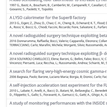
1997 G., Basti; A., Boucham; B., Camberlin; M., Campanelli; F., Cavallari; C.
Giovanni; S., Paoletti; Y., Tsipolitis
A LYSO calorimeter for the SuperB factory
2013 G., Eigen; Z., Zhou; D., Chao; C. H., Cheng; B., Echenard; K. T., Flood; D.
A., Rossi; V., Bocci; G., Chiodi; Faccini, Riccardo; Fiore, Salvatore; E., Furfaro
A novel radioguided surgery technique exploiting bet
2016 Donnarumma, Raffaella; Bocci, Valerio; Capparella, Eleonora; Collama
TERRACCIANO, Carlo; Marafini, Michela; Morganti, Silvio; Russomando, An
A novel radioguided surgery technique exploiting β- 
2014 SOLFAROLI CAMILLOCCI, Elena; Baroni, G.; Bellini, Fabio; Bocci, V.; Col
Vincenzo; Piersanti, Luca; Recchia, L.; Russomando, Andrea; Schiariti, M.; S
A search for flaring very-high-energy cosmic gamma-
2006 Bagnaia, Paolo; Barone, Luciano Maria; Borgia, B; Dionisi, Carlo; Facci
A self-injection acceleration test experiment for the 
2010 L., Labate; F., Anelli; A., Bacci; D., Batani; M., Bellaveglia; C., Benede
D., Filippetto; S., Gallo; S., Fioravanti; A., Gamucci; G., Gatti; A., Ghigo; A., Giu
A study of monitoring performances with the INSIDE