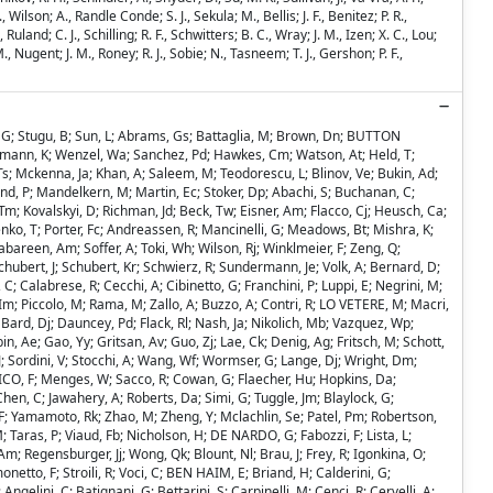
Wilson; A., Randle Conde; S. J., Sekula; M., Bellis; J. F., Benitez; P. R.,
uland; C. J., Schilling; R. F., Schwitters; B. C., Wray; J. M., Izen; X. C., Lou;
., Nugent; J. M., Roney; R. J., Sobie; N., Tasneem; T. J., Gershon; P. F.,
en, G; Stugu, B; Sun, L; Abrams, Gs; Battaglia, M; Brown, Dn; BUTTON
ackmann, K; Wenzel, Wa; Sanchez, Pd; Hawkes, Cm; Watson, At; Held, T;
 Mckenna, Ja; Khan, A; Saleem, M; Teodorescu, L; Blinov, Ve; Bukin, Ad;
Lund, P; Mandelkern, M; Martin, Ec; Stoker, Dp; Abachi, S; Buchanan, C;
m; Kovalskyi, D; Richman, Jd; Beck, Tw; Eisner, Am; Flacco, Cj; Heusch, Ca;
nko, T; Porter, Fc; Andreassen, R; Mancinelli, G; Meadows, Bt; Mishra, K;
abareen, Am; Soffer, A; Toki, Wh; Wilson, Rj; Winklmeier, F; Zeng, Q;
Schubert, J; Schubert, Kr; Schwierz, R; Sundermann, Je; Volk, A; Bernard, D;
C; Calabrese, R; Cecchi, A; Cibinetto, G; Franchini, P; Luppi, E; Negrini, M;
 Im; Piccolo, M; Rama, M; Zallo, A; Buzzo, A; Contri, R; LO VETERE, M; Macri,
 Bard, Dj; Dauncey, Pd; Flack, Rl; Nash, Ja; Nikolich, Mb; Vazquez, Wp;
in, Ae; Gao, Yy; Gritsan, Av; Guo, Zj; Lae, Ck; Denig, Ag; Fritsch, M; Schott,
 J; Sordini, V; Stocchi, A; Wang, Wf; Wormser, G; Lange, Dj; Wright, Dm;
OVICO, F; Menges, W; Sacco, R; Cowan, G; Flaecher, Hu; Hopkins, Da;
 Chen, C; Jawahery, A; Roberts, Da; Simi, G; Tuggle, Jm; Blaylock, G;
or, F; Yamamoto, Rk; Zhao, M; Zheng, Y; Mclachlin, Se; Patel, Pm; Robertson,
Taras, P; Viaud, Fb; Nicholson, H; DE NARDO, G; Fabozzi, F; Lista, L;
m; Regensburger, Jj; Wong, Qk; Blount, Nl; Brau, J; Frey, R; Igonkina, O;
etto, F; Stroili, R; Voci, C; BEN HAIM, E; Briand, H; Calderini, G;
gelini, C; Batignani, G; Bettarini, S; Carpinelli, M; Cenci, R; Cervelli, A;