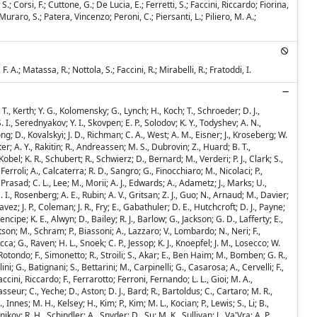
 S.; Corsi, F.; Cuttone, G.; De Lucia, E.; Ferretti, S.; Faccini, Riccardo; Fiorina,
Muraro, S.; Patera, Vincenzo; Peroni, C.; Piersanti, L.; Piliero, M. A.;
A.; Matassa, R.; Nottola, S.; Faccini, R.; Mirabelli, R.; Fratoddi, I.
 T., Kerth; Y. G., Kolomensky; G., Lynch; H., Koch; T., Schroeder; D. J.,
. I., Serednyakov; Y. I., Skovpen; E. P., Solodov; K. Y., Todyshev; A. N.,
ng; D., Kovalskyi; J. D., Richman; C. A., West; A. M., Eisner; J., Kroseberg; W.
er; A. Y., Rakitin; R., Andreassen; M. S., Dubrovin; Z., Huard; B. T.,
bel; K. R., Schubert; R., Schwierz; D., Bernard; M., Verderi; P. J., Clark; S.,
Ferroli; A., Calcaterra; R. D., Sangro; G., Finocchiaro; M., Nicolaci; P.,
 Prasad; C. L., Lee; M., Morii; A. J., Edwards; A., Adametz; J., Marks; U.,
. I., Rosenberg; A. E., Rubin; A. V., Gritsan; Z. J., Guo; N., Arnaud; M., Davier;
ez; J. P., Coleman; J. R., Fry; E., Gabathuler; D. E., Hutchcroft; D. J., Payne;
cipe; K. E., Alwyn; D., Bailey; R. J., Barlow; G., Jackson; G. D., Lafferty; E.,
tson; M., Schram; P., Biassoni; A., Lazzaro; V., Lombardo; N., Neri; F.,
; G., Raven; H. L., Snoek; C. P., Jessop; K. J., Knoepfel; J. M., Losecco; W.
 Rotondo; F., Simonetto; R., Stroili; S., Akar; E., Ben Haim; M., Bomben; G. R.,
ni; G., Batignani; S., Bettarini; M., Carpinelli; G., Casarosa; A., Cervelli; F.,
Faccini, Riccardo; F., Ferrarotto; Ferroni, Fernando; L. L., Gioi; M. A.,
sseur; C., Yeche; D., Aston; D. J., Bard; R., Bartoldus; C., Cartaro; M. R.,
nnes; M. H., Kelsey; H., Kim; P., Kim; M. L., Kocian; P., Lewis; S., Li; B.,
nikov; R. H., Schindler; A., Snyder; D., Su; M. K., Sullivan; J., Va'Vra; A. P.,