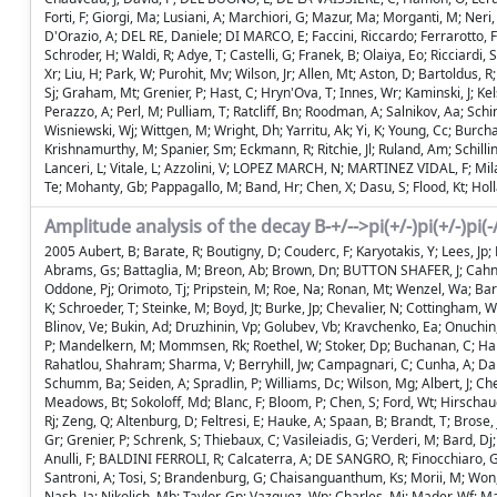
Forti, F; Giorgi, Ma; Lusiani, A; Marchiori, G; Mazur, Ma; Morganti, M; Neri, N
D'Orazio, A; DEL RE, Daniele; DI MARCO, E; Faccini, Riccardo; Ferrarotto, F
Schroder, H; Waldi, R; Adye, T; Castelli, G; Franek, B; Olaiya, Eo; Ricciard
Xr; Liu, H; Park, W; Purohit, Mv; Wilson, Jr; Allen, Mt; Aston, D; Bartoldu
Sj; Graham, Mt; Grenier, P; Hast, C; Hryn'Ova, T; Innes, Wr; Kaminski, J; Kels
Perazzo, A; Perl, M; Pulliam, T; Ratcliff, Bn; Roodman, A; Salnikov, Aa; Schi
Wisniewski, Wj; Wittgen, M; Wright, Dh; Yarritu, Ak; Yi, K; Young, Cc; Burcha
Krishnamurthy, M; Spanier, Sm; Eckmann, R; Ritchie, Jl; Ruland, Am; Schilling
Lanceri, L; Vitale, L; Azzolini, V; LOPEZ MARCH, N; MARTINEZ VIDAL, F; Milan
Te; Mohanty, Gb; Pappagallo, M; Band, Hr; Chen, X; Dasu, S; Flood, Kt; Hollar, 
Amplitude analysis of the decay B-+/-->pi(+/-)pi(+/-)pi(-
2005 Aubert, B; Barate, R; Boutigny, D; Couderc, F; Karyotakis, Y; Lees, Jp; 
Abrams, Gs; Battaglia, M; Breon, Ab; Brown, Dn; BUTTON SHAFER, J; Cahn, Rn;
Oddone, Pj; Orimoto, Tj; Pripstein, M; Roe, Na; Ronan, Mt; Wenzel, Wa; Barr
K; Schroeder, T; Steinke, M; Boyd, Jt; Burke, Jp; Chevalier, N; Cottingha
Blinov, Ve; Bukin, Ad; Druzhinin, Vp; Golubev, Vb; Kravchenko, Ea; Onuchin,
P; Mandelkern, M; Mommsen, Rk; Roethel, W; Stoker, Dp; Buchanan, C; Hartfie
Rahatlou, Shahram; Sharma, V; Berryhill, Jw; Campagnari, C; Cunha, A; Dah
Schumm, Ba; Seiden, A; Spradlin, P; Williams, Dc; Wilson, Mg; Albert, J; Che
Meadows, Bt; Sokoloff, Md; Blanc, F; Bloom, P; Chen, S; Ford, Wt; Hirschauer,
Rj; Zeng, Q; Altenburg, D; Feltresi, E; Hauke, A; Spaan, B; Brandt, T; Brose
Gr; Grenier, P; Schrenk, S; Thiebaux, C; Vasileiadis, G; Verderi, M; Bard, Dj; 
Anulli, F; BALDINI FERROLI, R; Calcaterra, A; DE SANGRO, R; Finocchiaro, G; 
Santroni, A; Tosi, S; Brandenburg, G; Chaisanguanthum, Ks; Morii, M; Won, 
Nash, Ja; Nikolich, Mb; Taylor, Gp; Vazquez, Wp; Charles, Mj; Mader, Wf; Mall