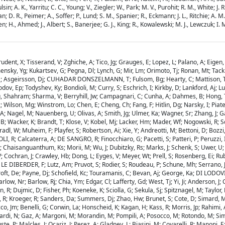
A. K., Yarritu; C. C., Young; V., Ziegler; W., Park; M. V., Purohit; R. M., White; J. R., 
 D. R., Peimer; A., Soffer; P., Lund; S. M., Spanier; R., Eckmann; J. L., Ritchie; A. M., R
n; H., Ahmed; J., Albert; S., Banerjee; G. J., King; R., Kowalewski; M. J., Lewczuk; I. M
Prudent, X; Tisserand, V; Zghiche, A; Tico, Jg; Grauges, E; Lopez, L; Palano, A; Eig
mensky, Yg; Kukartsev, G; Pegna, Dl; Lynch, G; Mir, Lm; Orimoto, Tj; Ronan, Mt; T
 D; Asgeirsson, Dj; CUHADAR DONSZELMANN, T; Fulsom, Bg; Hearty, C; Mattison, Ts;
ov, Ep; Todyshev, Ky; Bondioli, M; Curry, S; Eschrich, I; Kirkby, D; Lankford, Aj; 
lou, Shahram; Sharma, V; Berryhill, Jw; Campagnari, C; Cunha, A; Dahmes, B; Hong, T
Wilson, Mg; Winstrom, Lo; Chen, E; Cheng, Ch; Fang, F; Hitlin, Dg; Narsky, I; Piate
, A; Nagel, M; Nauenberg, U; Olivas, A; Smith, Jg; Ulmer, Ka; Wagner, Sr; Zhang, J; G
n, B; Wacker, K; Brandt, T; Klose, V; Kobel, Mj; Lacker, Hm; Mader, Wf; Nogowski, R; 
dl, W; Muheim, F; Playfer, S; Robertson, Ai; Xie, Y; Andreotti, M; Bettoni, D; Bozzi, 
OLI, R; Calcaterra, A; DE SANGRO, R; Finocchiaro, G; Pacetti, S; Patteri, P; Peruzzi,
; Chaisanguanthum, Ks; Morii, M; Wu, J; Dubitzky, Rs; Marks, J; Schenk, S; Uwer, U;
V; Cochran, J; Crawley, Hb; Dong, L; Eyges, V; Meyer, Wt; Prell, S; Rosenberg, Ei; Rub
 V; LE DIBERDER, F; Lutz, Am; Pruvot, S; Rodier, S; Roudeau, P; Schune, Mh; Serrano,
hcroft, De; Payne, Dj; Schofield, Kc; Touramanis, C; Bevan, Aj; George, Ka; DI LOD
low, Nr; Barlow, Rj; Chia, Ym; Edgar, Cl; Lafferty, Gd; West, Tj; Yi, Ji; Anderson, J;
n, R; Dujmic, D; Fisher, Ph; Koeneke, K; Sciolla, G; Sekula, Sj; Spitznagel, M; Tayl
 R; Kroeger, R; Sanders, Da; Summers, Dj; Zhao, Hw; Brunet, S; Cote, D; Simard, M; 
, Jm; Benelli, G; Corwin, La; Honscheid, K; Kagan, H; Kass, R; Morris, Jp; Rahimi, A
liardi, N; Gaz, A; Margoni, M; Morandin, M; Pompili, A; Posocco, M; Rotondo, M; Simon
; Malcles, J; Ocariz, J; Perez, A; Gladney, L; Biasini, M; Covarelli, R; Manoni, E; An