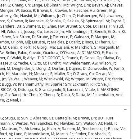
rmser, G; Cheng, Ch; Lange, Dj; Simani, Mc; Wright, Dm; Bevan, Aj; Chavez,
F; Menges, W; Sacco, R; Brown, Cl; Cowan, G; Flaecher, Hu; Green, Mg;
 Lafferty, Gd; Naisbit, Mt; Williams, Jc; Chen, C; Hulsbergen, Wd; Jawahery,
cq, S; Cowan, R; Koeneke, K; Sciolla, G; Sekula, Sj; Spitznagel, M; Taylor, F;
 Sanders, Da; Summers, Dj; Zhao, Hw; Brunet, S; Cote, D; Taras, P; Viaud,
 Hl; Wilden, L; Jessop, Cp; Losecco, Jm; Allmendinger, T; Benelli, G; Gan, Kk;
 Sinev, Nb; Strom, D; Strube, J; Torrence, E; Galeazzi, F; Margoni, M;
, O; John, Mjj; Leruste, P; Malcles, J; Ocariz, J; Roos, L; Therin, G;
li, M; Cenci, R; Forti, F; Giorgi, Ma; Lusiani, A; Marchiori, G; Morganti, M;
, Av; Bellini, Fabio; Cavoto, Gianluca; D'Orazio, A; DI MARCO, E; Faccini,
ner, G; Waldi, R; Adye, T; DE GROOT, N; Franek, B; Gopal, Gp; Olaiya, Eo;
sseur, G; Yeche, C; Zito, M; Purohit, Mv; Weidemann, Aw; Wilson, Jr;
ani, M; Dingfelder, Jc; Dong, D; Dorfan, J; Dujmic, D; Dunwoodie, W; Fan, S;
ynch, Hl; Marsiske, H; Messner, R; Muller, Dr; O'Grady, Cp; Ozcan, Ve;
n, Jm; Va'Vra, J; Weaver, M; Wisniewski, Wj; Wittgen, M; Wright, Dh; Yarritu,
; Bugg, W; Krishnamurthy, M; Spanier, Sm; Eckmann, R; Ritchie, Jl;
LA RICCA, G; Dittongo, S; Grancagnolo, S; Lanceri, L; Vitale, L; MARTINEZ
anty, Gb; Band, Hr; Chen, X; Cheng, B; Dasu, S; Datta, M; Eichenbaum, Am;
Yu, Z; Neal, H.
en, G; Stugu, B; Sun, L; Abrams, Gs; Battaglia, M; Brown, Dn; BUTTON
ackmann, K; Wenzel, Wa; Sanchez, Pd; Hawkes, Cm; Watson, At; Held, T;
attison, Ts; Mckenna, Ja; Khan, A; Saleem, M; Teodorescu, L; Blinov, Ve;
ford, Aj; Lund, P; Mandelkern, M; Martin, Ec; Stoker, Dp; Abachi, S;