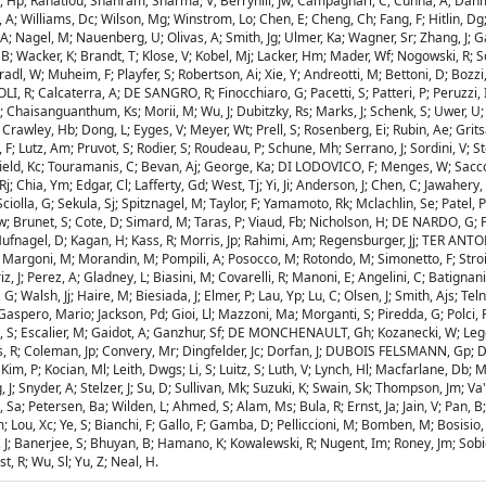
aar, Hp; Rahatlou, Shahram; Sharma, V; Berryhill, Jw; Campagnari, C; Cunha, A; Dahm
; Williams, Dc; Wilson, Mg; Winstrom, Lo; Chen, E; Cheng, Ch; Fang, F; Hitlin, Dg; 
, A; Nagel, M; Nauenberg, U; Olivas, A; Smith, Jg; Ulmer, Ka; Wagner, Sr; Zhang, J; G
n, B; Wacker, K; Brandt, T; Klose, V; Kobel, Mj; Lacker, Hm; Mader, Wf; Nogowski, R; 
dl, W; Muheim, F; Playfer, S; Robertson, Ai; Xie, Y; Andreotti, M; Bettoni, D; Bozzi, 
OLI, R; Calcaterra, A; DE SANGRO, R; Finocchiaro, G; Pacetti, S; Patteri, P; Peruzzi,
; Chaisanguanthum, Ks; Morii, M; Wu, J; Dubitzky, Rs; Marks, J; Schenk, S; Uwer, U;
; Crawley, Hb; Dong, L; Eyges, V; Meyer, Wt; Prell, S; Rosenberg, Ei; Rubin, Ae; Grits
R, F; Lutz, Am; Pruvot, S; Rodier, S; Roudeau, P; Schune, Mh; Serrano, J; Sordini, V
chofield, Kc; Touramanis, C; Bevan, Aj; George, Ka; DI LODOVICO, F; Menges, W; Sac
j; Chia, Ym; Edgar, Cl; Lafferty, Gd; West, Tj; Yi, Ji; Anderson, J; Chen, C; Jawahery,
 Sciolla, G; Sekula, Sj; Spitznagel, M; Taylor, F; Yamamoto, Rk; Mclachlin, Se; Patel
Brunet, S; Cote, D; Simard, M; Taras, P; Viaud, Fb; Nicholson, H; DE NARDO, G; Fa
Hufnagel, D; Kagan, H; Kass, R; Morris, Jp; Rahimi, Am; Regensburger, Jj; TER ANTONY
; Margoni, M; Morandin, M; Pompili, A; Posocco, M; Rotondo, M; Simonetto, F; Stroili
 Perez, A; Gladney, L; Biasini, M; Covarelli, R; Manoni, E; Angelini, C; Batignani, G;
; Walsh, Jj; Haire, M; Biesiada, J; Elmer, P; Lau, Yp; Lu, C; Olsen, J; Smith, Ajs; Te
aspero, Mario; Jackson, Pd; Gioi, Ll; Mazzoni, Ma; Morganti, S; Piredda, G; Polci, F;
ery, S; Escalier, M; Gaidot, A; Ganzhur, Sf; DE MONCHENAULT, Gh; Kozanecki, W; Legen
Claus, R; Coleman, Jp; Convery, Mr; Dingfelder, Jc; Dorfan, J; DUBOIS FELSMANN, Gp
Kim, P; Kocian, Ml; Leith, Dwgs; Li, S; Luitz, S; Luth, V; Lynch, Hl; Macfarlane, Db; 
g, J; Snyder, A; Stelzer, J; Su, D; Sullivan, Mk; Suzuki, K; Swain, Sk; Thompson, Jm;
i, Sa; Petersen, Ba; Wilden, L; Ahmed, S; Alam, Ms; Bula, R; Ernst, Ja; Jain, V; Pan,
m; Lou, Xc; Ye, S; Bianchi, F; Gallo, F; Gamba, D; Pelliccioni, M; Bomben, M; Bosisio, 
Banerjee, S; Bhuyan, B; Hamano, K; Kowalewski, R; Nugent, Im; Roney, Jm; Sobie, 
st, R; Wu, Sl; Yu, Z; Neal, H.