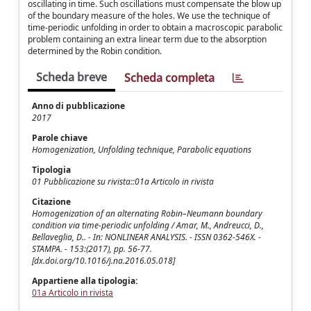
oscillating in time. Such oscillations must compensate the blow up
of the boundary measure of the holes. We use the technique of
time-periodic unfolding in order to obtain a macroscopic parabolic
problem containing an extra linear term due to the absorption
determined by the Robin condition.
Scheda breve
Scheda completa
Anno di pubblicazione
2017
Parole chiave
Homogenization, Unfolding technique, Parabolic equations
Tipologia
01 Pubblicazione su rivista::01a Articolo in rivista
Citazione
Homogenization of an alternating Robin–Neumann boundary
condition via time-periodic unfolding / Amar, M., Andreucci, D.,
Bellaveglia, D.. - In: NONLINEAR ANALYSIS. - ISSN 0362-546X. -
STAMPA. - 153:(2017), pp. 56-77.
[dx.doi.org/10.1016/j.na.2016.05.018]
Appartiene alla tipologia:
01a Articolo in rivista