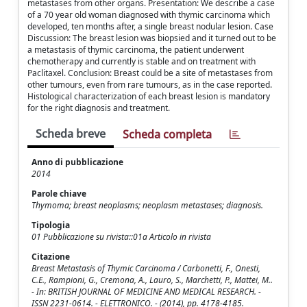
metastases from other organs. Presentation: We describe a case
of a 70 year old woman diagnosed with thymic carcinoma which
developed, ten months after, a single breast nodular lesion. Case
Discussion: The breast lesion was biopsied and it turned out to be
a metastasis of thymic carcinoma, the patient underwent
chemotherapy and currently is stable and on treatment with
Paclitaxel. Conclusion: Breast could be a site of metastases from
other tumours, even from rare tumours, as in the case reported.
Histological characterization of each breast lesion is mandatory
for the right diagnosis and treatment.
Scheda breve
Scheda completa
Anno di pubblicazione
2014
Parole chiave
Thymoma; breast neoplasms; neoplasm metastases; diagnosis.
Tipologia
01 Pubblicazione su rivista::01a Articolo in rivista
Citazione
Breast Metastasis of Thymic Carcinoma / Carbonetti, F., Onesti,
C.E., Rampioni, G., Cremona, A., Lauro, S., Marchetti, P., Mattei, M..
- In: BRITISH JOURNAL OF MEDICINE AND MEDICAL RESEARCH. -
ISSN 2231-0614. - ELETTRONICO. - (2014), pp. 4178-4185.