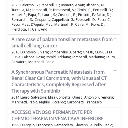
2023 Palermo, G.; Raparelli, E.; Romero, Alvan; Biscarini, N.;
Tuccella, M.; Lombardi, P.; Tomassetti, A.; Cimini, B.; Pettinelli, D.;
Mattei, E.; Papa, E.; Lauro, S.; Cosciotti, B.; Picciotti, E.; Fabio, Di;
Bernardini, S.; Cinque, L.; Cappelletti, G.; Petroselli, D.; Pecci, C.;
Pecci, Mas.; D’Aquila, Mat.; Martinelli, P.; Caira, M.; Fiore, Di;
Pierdicca, T.; Galli, And
A rare case of palatin tonsillar metastasis from
small cell lung cancer
2016 D'Antonio, Chiara; Lombardini, Alberto; Onesti, CONCETTA
ELISA; Falcone, Rosa; Romiti, Adriana; Lombardi, Marianna; Lauro,
Salvatore; Marchetti, Paolo
A Synchronous Pancreatic Metastasis from
Renal Clear Cell Carcinoma, with Unusual CT
Characteristics, Completely Regressed after
Therapy with Sunitinib
2014 Lauro, Salvatore; Elisa Concetta, Onesti; Antonio, Cremona;
Marchetti, Paolo; Righini, Riccardo; Carbonetti, Francesco
ACCESSO VENOSO PERMANENTE PER
CHEMIOTERAPIA IN VENA CAVA INFERIORE
1999 D'Angelo, Francesco; Ramacciato, Giovanni; Aurello, Paolo;