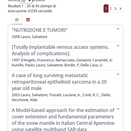
Risultati 1 - 20 di 45 (tempo di
1
2
3
esecuzione: 0.039 secondi).
"NUTRIZIONE E TUMORI"
2008 Lauro, Salvatore
[Totally implantable venous access systems.
Analysis of complications].
1997 D'Angelo, Francesco; Ramacciato, Giovanni; Caramitti, A;
Aurello, Paolo; Lauro, Salvatore; Bordin, F; Della Casa, U.
A case of long surviving metastatic
retroperitoneal epithelioid sarcoma in a 20
year old male
2003 Lauro, Salvatore; Trasatti, Luciana; A., Conti; R. C., Della;
Vecchione, Aldo
A Model-based approach for the estimation of
cover extension and fundamental parameters
of the snow mantle in Italian Central Apennine
using satellite multiband SAR data