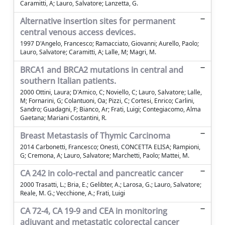
Caramitti, A; Lauro, Salvatore; Lanzetta, G.
Alternative insertion sites for permanent
central venous access devices.
1997 D'Angelo, Francesco; Ramacciato, Giovanni; Aurello, Paolo;
Lauro, Salvatore; Caramitti, A; Lalle, M; Magri, M.
BRCA1 and BRCA2 mutations in central and
southern Italian patients.
2000 Ottini, Laura; D'Amico, C; Noviello, C; Lauro, Salvatore; Lalle,
M; Fornarini, G; Colantuoni, Oa; Pizzi, C; Cortesi, Enrico; Carlini,
Sandro; Guadagni, F; Bianco, Ar; Frati, Luigi; Contegiacomo, Alma
Gaetana; Mariani Costantini, R.
Breast Metastasis of Thymic Carcinoma
2014 Carbonetti, Francesco; Onesti, CONCETTA ELISA; Rampioni,
G; Cremona, A; Lauro, Salvatore; Marchetti, Paolo; Mattei, M.
CA 242 in colo-rectal and pancreatic cancer
2000 Trasatti, L.; Bria, E.; Gelibter, A.; Larosa, G.; Lauro, Salvatore;
Reale, M. G.; Vecchione, A.; Frati, Luigi
CA 72-4, CA 19-9 and CEA in monitoring
adjuvant and metastatic colorectal cancer