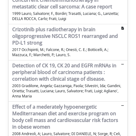
Concurrent chemoimmunotherapy in
metastatic clear cell sarcoma: A case report
1999 Lauro, Salvatore; F., Bordin; Trasatti, Luciana; G., Lanzetta;
DELLA ROCCA, Carlo; Frati, Luigi
Crizotinib plus radiotherapy in brain
oligoprogressive NSCLC ROS1 rearranged and
PD-L1 strong
2017 Occhipinti, M.; Falcone, R.; Onesti, C. E.; Botticelli, A.;
Mazzuca, F.; Marchetti, P.; Lauro, S.
Detection of CK 19, CK 20 and EGFR mRNAs in
peripheral blood of carcinoma patients :
correlation with clinical stage of disease.
2003 Gradilone, Angela; Gazzaniga, Paola; Silvestri, Ida; Gandini,
Orietta; Trasatti, Luciana; Lauro, Salvatore; Frati, Luigi; Agliano',
Anna Maria
Effect of a mederately hypoenergetic
Mediterranean diet and exercise program on
body cell mass and cardiovascular risk factors
in obese women
2008 Andreoli, A; Lauro, Salvatore; DI DANIELE, N; Sorge, R; Celi,