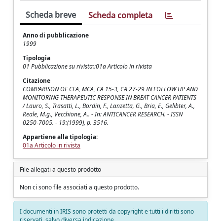
Scheda breve
Scheda completa
Anno di pubblicazione
1999
Tipologia
01 Pubblicazione su rivista::01a Articolo in rivista
Citazione
COMPARISON OF CEA, MCA, CA 15-3, CA 27-29 IN FOLLOW UP AND
MONITORING THERAPEUTIC RESPONSE IN BREAT CANCER PATIENTS
/ Lauro, S., Trasatti, L., Bordin, F., Lanzetta, G., Bria, E., Gelibter, A.,
Reale, M.g., Vecchione, A.. - In: ANTICANCER RESEARCH. - ISSN
0250-7005. - 19:(1999), p. 3516.
Appartiene alla tipologia:
01a Articolo in rivista
File allegati a questo prodotto
Non ci sono file associati a questo prodotto.
I documenti in IRIS sono protetti da copyright e tutti i diritti sono
riservati, salvo diversa indicazione.