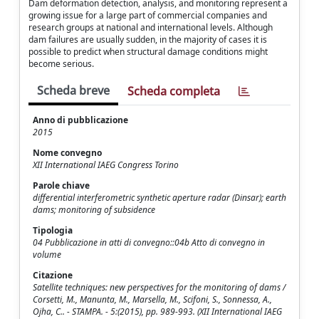
Dam deformation detection, analysis, and monitoring represent a
growing issue for a large part of commercial companies and
research groups at national and international levels. Although
dam failures are usually sudden, in the majority of cases it is
possible to predict when structural damage conditions might
become serious.
Scheda breve
Scheda completa
Anno di pubblicazione
2015
Nome convegno
XII International IAEG Congress Torino
Parole chiave
differential interferometric synthetic aperture radar (Dinsar); earth
dams; monitoring of subsidence
Tipologia
04 Pubblicazione in atti di convegno::04b Atto di convegno in
volume
Citazione
Satellite techniques: new perspectives for the monitoring of dams /
Corsetti, M., Manunta, M., Marsella, M., Scifoni, S., Sonnessa, A.,
Ojha, C.. - STAMPA. - 5:(2015), pp. 989-993. (XII International IAEG