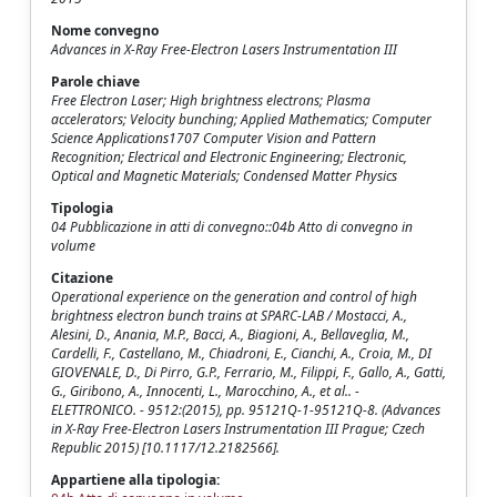
Nome convegno
Advances in X-Ray Free-Electron Lasers Instrumentation III
Parole chiave
Free Electron Laser; High brightness electrons; Plasma
accelerators; Velocity bunching; Applied Mathematics; Computer
Science Applications1707 Computer Vision and Pattern
Recognition; Electrical and Electronic Engineering; Electronic,
Optical and Magnetic Materials; Condensed Matter Physics
Tipologia
04 Pubblicazione in atti di convegno::04b Atto di convegno in
volume
Citazione
Operational experience on the generation and control of high
brightness electron bunch trains at SPARC-LAB / Mostacci, A.,
Alesini, D., Anania, M.P., Bacci, A., Biagioni, A., Bellaveglia, M.,
Cardelli, F., Castellano, M., Chiadroni, E., Cianchi, A., Croia, M., DI
GIOVENALE, D., Di Pirro, G.P., Ferrario, M., Filippi, F., Gallo, A., Gatti,
G., Giribono, A., Innocenti, L., Marocchino, A., et al.. -
ELETTRONICO. - 9512:(2015), pp. 95121Q-1-95121Q-8. (Advances
in X-Ray Free-Electron Lasers Instrumentation III Prague; Czech
Republic 2015) [10.1117/12.2182566].
Appartiene alla tipologia: