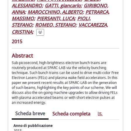
ALESSANDRO
;
GATTI, giancarlo
;
GIRIBONO,
ANNA
;
MAROCCHINO, ALBERTO
;
PETRARCA,
MASSIMO
;
PIERSANTI, LUCA
;
PIOLI,
STEFANO
;
ROMEO, STEFANO
;
VACCAREZZA,
CRISTINA
;
2015
Abstract
Sub-picosecond, high-brightness electron bunch trains are
routinely produced at SPARC-LAB via the velocity bunching
technique. Such bunch trains can be used to drive multi-color Free
Electron Lasers (FELs) and plasma wake field accelerators. In this
paper we present recent results at SPARC-LAB on the generation
of such beams, highlighting the key points of our scheme. We will
discuss also the on-going machine upgrades to allow driving FELs
with plasma accelerated beams or with short electron pulses at
an increased energy.
Scheda breve
Scheda completa
Anno di pubblicazione
2015