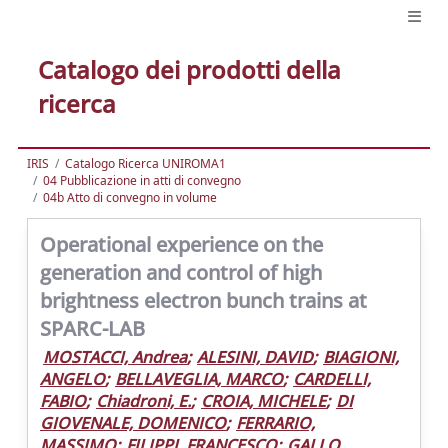
Catalogo dei prodotti della
ricerca
IRIS
Catalogo Ricerca UNIROMA1
04 Pubblicazione in atti di convegno
04b Atto di convegno in volume
Operational experience on the
generation and control of high
brightness electron bunch trains at
SPARC-LAB
MOSTACCI, Andrea
;
ALESINI, DAVID
;
BIAGIONI,
ANGELO
;
BELLAVEGLIA, MARCO
;
CARDELLI,
FABIO
;
Chiadroni, E.
;
CROIA, MICHELE
;
DI
GIOVENALE, DOMENICO
;
FERRARIO,
MASSIMO
;
FILIPPI, FRANCESCO
;
GALLO,