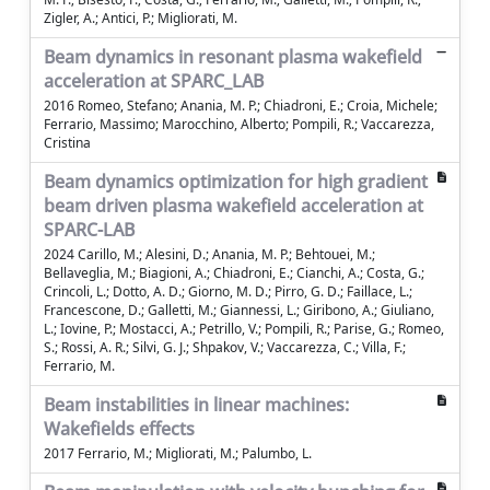
Zigler, A.; Antici, P.; Migliorati, M.
Beam dynamics in resonant plasma wakefield
acceleration at SPARC_LAB
2016 Romeo, Stefano; Anania, M. P.; Chiadroni, E.; Croia, Michele;
Ferrario, Massimo; Marocchino, Alberto; Pompili, R.; Vaccarezza,
Cristina
Beam dynamics optimization for high gradient
beam driven plasma wakefield acceleration at
SPARC-LAB
2024 Carillo, M.; Alesini, D.; Anania, M. P.; Behtouei, M.;
Bellaveglia, M.; Biagioni, A.; Chiadroni, E.; Cianchi, A.; Costa, G.;
Crincoli, L.; Dotto, A. D.; Giorno, M. D.; Pirro, G. D.; Faillace, L.;
Francescone, D.; Galletti, M.; Giannessi, L.; Giribono, A.; Giuliano,
L.; Iovine, P.; Mostacci, A.; Petrillo, V.; Pompili, R.; Parise, G.; Romeo,
S.; Rossi, A. R.; Silvi, G. J.; Shpakov, V.; Vaccarezza, C.; Villa, F.;
Ferrario, M.
Beam instabilities in linear machines:
Wakefields effects
2017 Ferrario, M.; Migliorati, M.; Palumbo, L.