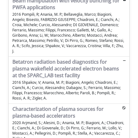
Beam manipulation with velocity bunching for
PWFA applications
2016 Pompili, R; Anania, M. P.; Bellaveglia, Marco; Biagioni,
Angelo; Bisesto, FABRIZIO GIUSEPPE; Chiadroni, E.; Cianchi, A.;
Croia, Michele; Curcio, Alessandro; DI GIOVENALE, Domenico;
Ferrario, Massimo; Filippi, Francesco; Galletti, M.; Gallo, A.;
Giribono, Anna; Li, W.; Marocchino, Alberto; Mostacci, Andrea;
Petrarca, Massimo; Petrillo, V.; Di Pirro, G.; Romeo, Stefano; Rossi,
A. R.; Scifo, Jessica; Shpakov, V.; Vaccarezza, Cristina; Villa, F.; Zhu,
J.
Betatron radiation based diagnostics for
plasma wakefield accelerated electron beams
at the SPARC_LAB test facility
2016 Shpakov, V; Anania, M. P.; Biagioni, Angelo; Chiadroni, E.;
Cianchi, A.; Curcio, Alessandro; Dabagov, S.; Ferrario, Massimo;
Filippi, Francesco; Marocchino, Alberto; Paroli, B.; Pompili, R.;
Rossi, A. R.; Zigler, A.
Characterization of plasma sources for
plasma-based accelerators
2020 Arjmand, S.; Alesini, D.; Anania, M. P.; Biagioni, A.; Chiadroni,
E.; Cianchi, A.; Di Giovenale, D.; Di Pirro, G.; Ferrario, M.; Lollo, V.;
Mostacci, A.; Pellegrini, D.; Pompili, R.; Stella, A.; Vaccarezza, C.;