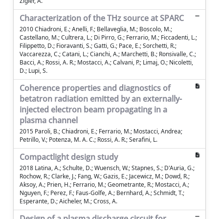
Zigler, A.
Characterization of the THz source at SPARC
2010 Chiadroni, E.; Anelli, F.; Bellaveglia, M.; Boscolo, M.;
Castellano, M.; Cultrera, L.; Di Pirro, G.; Ferrario, M.; Ficcadenti, L.;
Filippetto, D.; Fioravanti, S.; Gatti, G.; Pace, E.; Sorchetti, R.;
Vaccarezza, C.; Catani, L.; Cianchi, A.; Marchetti, B.; Ronsivalle, C.;
Bacci, A.; Rossi, A. R.; Mostacci, A.; Calvani, P.; Limaj, O.; Nicoletti,
D.; Lupi, S.
Coherence properties and diagnostics of
betatron radiation emitted by an externally-
injected electron beam propagating in a
plasma channel
2015 Paroli, B.; Chiadroni, E.; Ferrario, M.; Mostacci, Andrea;
Petrillo, V.; Potenza, M. A. C.; Rossi, A. R.; Serafini, L.
Compactlight design study
2018 Latina, A.; Schulte, D.; Wuensch, W.; Stapnes, S.; D'Auria, G.;
Rochow, R.; Clarke, J.; Fang, W.; Gazis, E.; Jacewicz, M.; Dowd, R.;
Aksoy, A.; Prien, H.; Ferrario, M.; Geometrante, R.; Mostacci, A.;
Nguyen, F.; Perez, F.; Faus-Golfe, A.; Bernhard, A.; Schmidt, T.;
Esperante, D.; Aicheler, M.; Cross, A.
Design of a plasma discharge circuit for