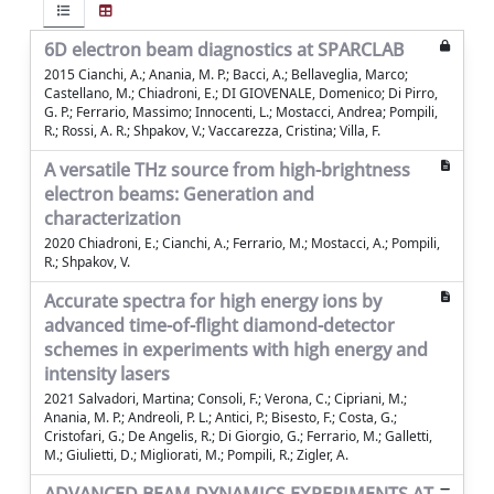
6D electron beam diagnostics at SPARCLAB
2015 Cianchi, A.; Anania, M. P.; Bacci, A.; Bellaveglia, Marco;
Castellano, M.; Chiadroni, E.; DI GIOVENALE, Domenico; Di Pirro,
G. P.; Ferrario, Massimo; Innocenti, L.; Mostacci, Andrea; Pompili,
R.; Rossi, A. R.; Shpakov, V.; Vaccarezza, Cristina; Villa, F.
A versatile THz source from high-brightness
electron beams: Generation and
characterization
2020 Chiadroni, E.; Cianchi, A.; Ferrario, M.; Mostacci, A.; Pompili,
R.; Shpakov, V.
Accurate spectra for high energy ions by
advanced time-of-flight diamond-detector
schemes in experiments with high energy and
intensity lasers
2021 Salvadori, Martina; Consoli, F.; Verona, C.; Cipriani, M.;
Anania, M. P.; Andreoli, P. L.; Antici, P.; Bisesto, F.; Costa, G.;
Cristofari, G.; De Angelis, R.; Di Giorgio, G.; Ferrario, M.; Galletti,
M.; Giulietti, D.; Migliorati, M.; Pompili, R.; Zigler, A.