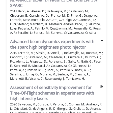
ADVANCED BEAM DYNAMICS EXPERIMENTS AT
SPARC
2011 Bacci, A.; Alesini, D.; Bellaveglia, M.; Castellano, M.;
Chiadroni, E.; Cianchi, A.; Del Franco, M.; Di Pirro, G.; Drago, A.;
Ferrario, Massimo; Gallo, A.; Gatti, G.; Ghigo, A.; Giannessi, L.;
Lupi, Stefano; Marchetti, B.; Mostacci, Andrea; Pace, E.; Palumbo,
Luigi; Petralia, A.; Petrillo, V.; Quattromini, M.; Ronsivalle, C.; Rossi,
A. R.; Serafini, L.; Serluca, M.; Surrenti, V.; Vaccarezza, Cristina
Advanced beam dynamics experiments with
the sparc high brightness photoinjector
2010 Ferrario, M.; Alesini, D.; Anelli, F.; Bellaveglia, M.; Boscolo, M.;
Cacciotti, L.; Castellano, M.; Chiadroni, E.; Cultrera, L.; Di Pirro, G.;
Ficcadenti, L.; Filippetto, D.; Fioravanti, S.; Gallo, A.; Gatti, G.; Pace,
E.; Sorchetti, R.; Mostacci, A.; Vaccarezza, C.; Giannessi, L.;
Petralia, A.; Ronsivalle, C.; Bacci, A.; Petrillo, V.; Rossi, A. R.;
Serafini, L.; Limaj, O.; Moreno, M.; Serluca, M.; Cianchi, A.;
Marchetti, B.; Vicario, C.; Rosenzweig, J.; Tomizawa, H.
Assessment of sensitivity improvement for
Time-Of-Flight schemes in experiments with
high intensity lasers
2020 Salvadori, M.; Consoli, F.; Verona, C.; Cipriani, M.; Andreoli, P.
L.; Cristofari, G.; de Angelis, R.; Di Giorgio, G.; Giulietti, D.; Anania,
M. P.; Bisesto, F.; Costa, G.; Ferrario, M.; Galletti, M.; Pompili, R.;