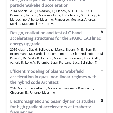
particle wakefield acceleration
2014 Anania, M. P; Chiadroni, E.; Cianchi, A.; DI GIOVENALE,
Domenico; Ferrario, Massimo; Flora, F.; Gallerano, G. P.; Ghigo, A.;
Marocchino, Alberto; Massimo, Francesco; Mostacci, Andrea;
Mezi, L.; Musumeci, P.; Serio, M.
Design, realization and test of C-band
accelerating structures for the SPARC_LAB linac
energy upgrade
2016 Alesini, David; Bellaveglia, Marco; Biagini, M. E.; Boni, R.;
Brönnimann, M.; Cardelli, Fabio; Chimenti, P.; Clementi, Roberto; Di
Pirro, G.; Di Raddo, R.; Ferrario, Massimo; Ficcadenti, Luca; Gallo,
A.; Kalt, R.; Lollo, V.; Palumbo, Luigi; Piersanti, Luca; Schilcher, T.
Efficient modeling of plasma wakefield
acceleration in quasi-non-linear-regimes with
the hybrid code Architect
2016 Marocchino, Alberto; Massimo, Francesco; Rossi, A. R.;
Chiadroni, E.; Ferrario, Massimo
Electromagnetic and beam dynamics studies
for high gradient accelerators at terahertz
frequencies