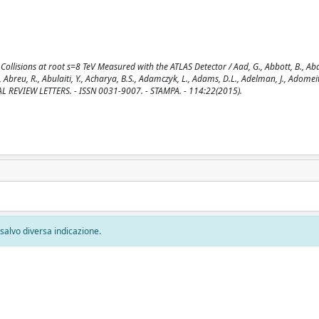
llisions at root s=8 TeV Measured with the ATLAS Detector / Aad, G., Abbott, B., Abda
Abreu, R., Abulaiti, Y., Acharya, B.S., Adamczyk, L., Adams, D.L., Adelman, J., Adomeit,
YSICAL REVIEW LETTERS. - ISSN 0031-9007. - STAMPA. - 114:22(2015).
, salvo diversa indicazione.