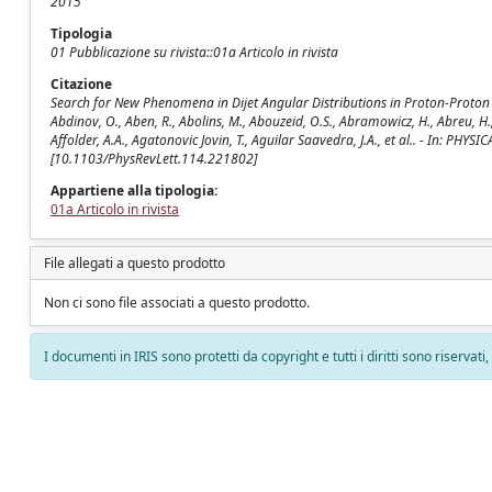
2015
Tipologia
01 Pubblicazione su rivista::01a Articolo in rivista
Citazione
Search for New Phenomena in Dijet Angular Distributions in Proton-Proton Co
Abdinov, O., Aben, R., Abolins, M., Abouzeid, O.S., Abramowicz, H., Abreu, H., 
Affolder, A.A., Agatonovic Jovin, T., Aguilar Saavedra, J.A., et al.. - In: PH
[10.1103/PhysRevLett.114.221802]
Appartiene alla tipologia:
01a Articolo in rivista
File allegati a questo prodotto
Non ci sono file associati a questo prodotto.
I documenti in IRIS sono protetti da copyright e tutti i diritti sono riservati