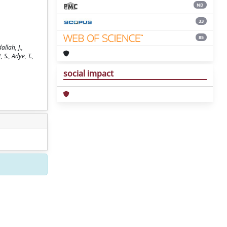
ND
33
85
llah, J.,
 S., Adye, T.,
social impact