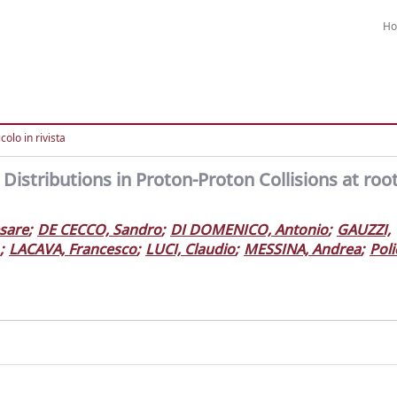
H
colo in rivista
istributions in Proton-Proton Collisions at roo
esare
;
DE CECCO, Sandro
;
DI DOMENICO, Antonio
;
GAUZZI,
;
LACAVA, Francesco
;
LUCI, Claudio
;
MESSINA, Andrea
;
Poli