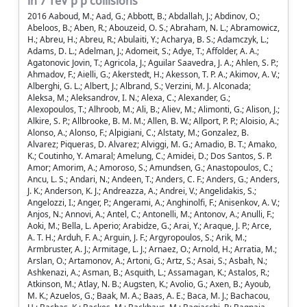
in 7 TeV p p collisions
2016 Aaboud, M.; Aad, G.; Abbott, B.; Abdallah, J.; Abdinov, O.; Abeloos, B.; Aben, R.; Abouzeid, O. S.; Abraham, N. L.; Abramowicz, H.; Abreu, H.; Abreu, R.; Abulaiti, Y.; Acharya, B. S.; Adamczyk, L.; Adams, D. L.; Adelman, J.; Adomeit, S.; Adye, T.; Affolder, A. A.; Agatonovic Jovin, T.; Agricola, J.; Aguilar Saavedra, J. A.; Ahlen, S. P.; Ahmadov, F.; Aielli, G.; Akerstedt, H.; Akesson, T. P. A.; Akimov, A. V.; Alberghi, G. L.; Albert, J.; Albrand, S.; Verzini, M. J. Alconada; Aleksa, M.; Aleksandrov, I. N.; Alexa, C.; Alexander, G.; Alexopoulos, T.; Alhroob, M.; Ali, B.; Aliev, M.; Alimonti, G.; Alison, J.; Alkire, S. P.; Allbrooke, B. M. M.; Allen, B. W.; Allport, P. P.; Aloisio, A.; Alonso, A.; Alonso, F.; Alpigiani, C.; Alstaty, M.; Gonzalez, B. Alvarez; Piqueras, D. Alvarez; Alviggi, M. G.; Amadio, B. T.; Amako, K.; Coutinho, Y. Amaral; Amelung, C.; Amidei, D.; Dos Santos, S. P. Amor; Amorim, A.; Amoroso, S.; Amundsen, G.; Anastopoulos, C.; Ancu, L. S.; Andari, N.; Andeen, T.; Anders, C. F.; Anders, G.; Anders, J. K.; Anderson, K. J.; Andreazza, A.; Andrei, V.; Angelidakis, S.; Angelozzi, I.; Anger, P.; Angerami, A.; Anghinolfi, F.; Anisenkov, A. V.; Anjos, N.; Annovi, A.; Antel, C.; Antonelli, M.; Antonov, A.; Anulli, F.; Aoki, M.; Bella, L. Aperio; Arabidze, G.; Arai, Y.; Araque, J. P.; Arce, A. T. H.; Arduh, F. A.; Arguin, J. F.; Argyropoulos, S.; Arik, M.; Armbruster, A. J.; Armitage, L. J.; Arnaez, O.; Arnold, H.; Arratia, M.; Arslan, O.; Artamonov, A.; Artoni, G.; Artz, S.; Asai, S.; Asbah, N.; Ashkenazi, A.; Asman, B.; Asquith, L.; Assamagan, K.; Astalos, R.; Atkinson, M.; Atlay, N. B.; Augsten, K.; Avolio, G.; Axen, B.; Ayoub, M. K.; Azuelos, G.; Baak, M. A.; Baas, A. E.; Baca, M. J.; Bachacou, H.; Bachas, K.; Backes, M.; Backhaus, M.; Bagiacchi, P.; Bagnaia, Paolo; Bai, Y.; Baines, J. T.; Baker, O. K.; Baldin, E. M.; Balek, P.; Balestri, T.; Balli, F.; Balunas, W. K.; Banas, E.; Banerjee, S. w.; Bannoura, A. A. E.; Barak, L.; Barberio, E. L.; Barberis, D.; Barbero, M.; Barillari, T.; Barisits, M. S; Barklow, T.; Barlow, N.; Barnes, S. L.; Barnett, B. M.; Barnett, R. M.; Barnovska, Z.; Baroncelli, A.; Barone, G.; Barr, A. J.; Navarro, L. Barranco; Barreiro, F.; Da Costa, J. Barreiro Guimaraes; Bartoldus, R.; Barton, A. E.; Bartos, P.; Basalaev, A.; Bassalat, A.; Bates, R. L.; Batista, S. J.; Batley, J. R.; Battaglia, M.; Bauce, Matteo; Bauer, F.; Bawa, H. S.; Beacham, J. B.; Beattie, M. D.; Beau, T.; Beauchemin, P. H.; Bechtle, P.; Beck, H. P.; Becker, K.; Becker, M.; Beckingham, M.; Becot, C.; Beddall, A. J.; Beddall, A.; Bednyakov, V. A.; Bedognetti, M.; Bee, C. P.; Beemster, L. J.; Beermann, T. A.; Begel, M.; Behr, J. K.; Belanger Champagne, C.; Bell, A. S.; Bella, G.; Bellagamba, L.; Bellerive, A.; Bellomo, M.; Belotskiy, K.; Beltramello, O.; Belyaev, N. L.; Benary, O.; Benchekroun, D.; Bender, M.; Bendtz, K.; Benekos, N.; Benhammou, Y.; Noccioli, E. Benhar; Benitez, J.; Benjamin, D. P.; Bensinger, J. R.; Bentvelsen, S.; Beresford, L.; Beretta, M.; Berge, D.; Kuutmann, E. Bergeaas; Berger, N.; Beringer, J.; Berlendis, S.; Bernard, N. R.; Bernius, C.; Bernlochner, F. U.; Berry, T.; Berta, P.; Bertella, C.; Bertoli, G.; Bertolucci, F.; Bertram, I. A.; Bertsche, C.; Bertsche, D.; Besjes, G. J.; Bylund, O. Bessidskaia; Bessner, M.; Besson, N.; Betancourt, C.; Bethani, A.; Bethke, S.; Bevan, A. J.; Bianchi, R. M.; Bianchini, L.; Bianco, M.; Biebel, O.; Biedermann, D.; Bielski, R.; Biesuz, N. V.; Biglietti, M.; De Mendizabal, J. Bilbao; Billoud, T. R. V.; Bilokon, H.; Bindi, M.; Binet, S.; Bingul, A.; Bini, Cesare; Biondi, S.; Bisanz, T.; Bjergaard, D. M.; Black, C. W.; Black, J. E.; Black, K. M.; Blackburn, D.; Blair, R. E.; Blanchard, J. B.; Blazek, T.; Bloch, I.; Blocker, C.; Blum, W.; Blumenschein, U.; Blunier, S.; Bobbink, G. J.; Bobrovnikov, V. S.; Bocchetta, S. S.; Bocci, A.; Bock, C.; Boehler, M.; Boerner, D.; Bogaerts, J. A.; Bogavac, D.; Bogdanchikov, A. G.; Bohm, C.; Boisvert, V.; Bokan, P.; Bold, T.; Boldyrev, A. S.; Bomben, M.; Bona, M.; Boonekamp, M.; Borisov, A.; Borissov, G.; Bortfeldt, J.; Bortoletto, D.; Bortolotto, V.; Bos, K.; Boscherini, D.; Bosman, M.; Sola, J. D. Bossio; Boudreau, J.; Bouffard, J.; Bouhova Thacker, E. V.; Boumediene, D.; Bourdarios, C.; Boutle, S. K.; Boveia, A.; Boyd, J.; Boyko, I. R.; Bracinik, J.; Brandt, A.; Brandt, G.; Brandt, O.; Bratzler, U.; Brau, B.; Brau, J. E.; Braun, H. M.; Madden, W. D. Breaden; Brendlinger, K.; Brennan, A. J.; Brenner, L.; Brenner, R.; Bressler, S.; Bristow, T. M.; Britton, D.; Britzger, D.; Brochu, F. M.; Brock, I.; Brock, R.; Brooijmans, G.; Brooks, T.; Brooks, W. K.; Brosamer, J.; Brost, E.; Broughton, J. H.; de Renstrom, P. A. Bruckman; Bruncko, D.; Bruneliere, R.; Bruni, A.; Bruni, G.; Bruni, L. S.; Brunt, Bh; Bruschi, M.; Bruscino, N.; Bryant, P.; Bryngemark, L.; Buanes, T.; Buat, Q.; Buchholz, P.; Buckley, A. G.; Budagov, I. A.; Buehrer, F.; Bugge, M. K.; Bulekov, O.; Bullock, D.; Burckhart, H.; Burdin, S.; Burgard, C. D.; Burghgrave, B.; Burka, K.; Burke, S.; Burmeister, I.; Burr, J. T. P.; Busato, E.; Buscher, D.; Buscher, V.; Bussey, P.; Butler, J. M.; Buttar, C. M.; Butterworth, J. M.; Butti, P.; Buttinger, W.; Buzatu, A.; Buzykaev, A. R.; Urban, S. Cabrera; Caforio, D.; Cairo, V. M.; Cakir, O.; Calace, N.; Calafiura, P.; Calandri, A.; Calderini, G.; Calfayan, P.; Callea, G.; Caloba, L. P.; Lopez, S. Calvente; Calvet, D.; Calvet, S.; Calvet, T. P.; Toro, R. Camacho; Camarda, S.; Camarri, P.; Cameron, D.; Armadans, R. Caminal; Camincher, C.; Campana, S.; Campanelli, M.; Camplani, A.; Campoverde, A.; Canale, V.; Canepa, A.; Bret, M. Cano; Cantero, J.; Cantrill, R.; Cao, T.; Garrido, M. D. M. Capeans; Caprini, I.; Caprini, M.; Capua, M.; Caputo, R.; Carbone, R. M.; Cardarelli, R.; Cardillo, F.; Carli, I.; Carli, T.; Carlino, G.; Carminati, L.; Caron, S.; Carquin, E.; Carrillo Montoya, G. D.; Carter, J. R.; Carvalho, J.; Casadei, D.; Casado, M. P.; Casolino, M.; Casper, D. W.; Castaneda Miranda, E.; Castelijn, R.; Castelli, A.; Gimenez, V. Castillo; Castro, N. F.; Catinaccio, A.; Catmore, J. R.; Cattai, A.; Caudron, J.; Cavaliere, V.; Cavallaro, E.; Cavalli, D.; Cavalli Sforza, M.; Cavasinni, V.; Ceradini, F.; Alberich, L. Cerda; Cerio, B. C.; Cerqueira, A. S.; Cerri, A.; Cerrito, L.; Cerutti, F.; Cerv, M.; Cervelli, A.; Cetin, S. A.; Chafaq, A.; Chakraborty, D.; Chan, S. K.; Chan, Y. L.; Chang, P.; Chapman, J. D.; Charlton, D. G.; Chatterjee, A.; Chau, C. C.; Barajas, C. A. Chavez; Che, S.; Cheatham, S.; Chegwidden, A.; Chekanov, S.; Chekulaev, S. V.; Chelkov, G. A.; Chelstowska, M. A.; Chen, C.; Chen, H.; Chen, K.; Chen, S.; Chen, S.; Chen, X.; Chen, Y.; Cheng, H. C.; Cheng, H. J.; Cheng, Y.; Cheplakov, A.; Cheremushkina, E.; El Moursli, R. Cherkaoui; Chernyatin, V.; Cheu, E.; Chevalier, L.; Chiarella, V.; Chiarelli, G.; Chiodini, G.; Chisholm, A. S.; Chitan, A.; Chizhov, M. V.; Choi, K.; Chomont, A. R.; Chouridou, S.; Chow, B. K. B.; Christodoulou, V.; Chromek Burckhart, D.; Chudoba, J.; Chuinard, A. J.; Chwastowski, J. J.; Chytka, L.; Ciapetti, G.; Ciftci, A. K.; Cinca, D.; Cindro, V.; Cioara, I. A.; Ciocca, C.; Ciocio, A.; Cirotto, F.; Citron, Z. H.; Citterio, M.; Ciubancan, M.; Clark, A.; Clark, B. L.; Clark, M. R.; Clark, P. J.; Clarke, R. N.; Clement, C.; Coadou, Y.; Cobal, M.; Coccaro, A.; Cochran, J.; Colasurdo, L.; Cole, B.; Colijn, A. P.; Collot, J.; Colombo, T.; Compostella, G.; Muino, P. Conde; Coniavitis, E.; Connell, S. H.; Connelly, I. A.; Consorti, V.; Constantinescu, S.; Conti, G.; Conventi, F.; Cooke, M.; Cooper, B. D.; Cooper Sarkar, A. M.; Cormier, K. J. R.; Cornelissen, T.; Corradi, M.; Corriveau, F.; Corso Radu, A.; Cortes Gonzalez, A.; Cortiana, G.; Costa, G.; Costa, M. J.; Costanzo, D.; Cottin, G.; Cowan, G.; Cox, B. E.; Cranmer, K.; Crawley, S. J.; Cree, G.; Crepe Renaudin, S.; Crescioli, F.; Cribbs, W. A.; Ortuzar, M. Crispin; Cristinziani, M.; Croft, V.; Crosetti, G.; Cueto, A.; Donszelmann, T. Cuhadar; Cummings, J.; Curatolo, M.; Cuth, J.; Czirr, H.; Czodrowski, P.; D'Amen, G.; D'Auria, S.; D'Onofrio, M.; De Sousa, M. J. Da Cunha Sargedas; Da Via, C.; Dabrowski, W.; Dado, T.; Dai, T.; Dale, O.; Dallaire, F.; Dallapiccola, C.; Dam, M.; Dandoy, J. R.; Dang, N. P.; Daniells, A. C.; Dann, N. S.; Danninger, M.; Hoffmann, M. Dano; Dao, V.; Darbo, G.; Darmora, S.; Dassoulas, J.; Dattagupta, A.; Davey, W.; David, C.; Davidek, T.; Davies, M.; Davison, P.; Dawe, E.; Dawson, I.; Daya Ishmukhametova, R. K.; De, K.; de Asmundisa, R.; De Benedetti, A.; De Castro, S.; DE CECCO, Sandro; De Groot, N.; de Jong, P.; De la Torre, H.; De Lorenzi, F.; De Maria, A.; De Pedis, D.; De Salvo, A.; De Sanctis, U.; De Santo, A.; De Regie, J. B. De Vivie; Dearnaley, W. J.; Debbe, R.; Debenedetti, C.; Dedovich, D. V.; Dehghanian, N.; Deigaard, I.; Del Gaudio, M.; Del Peso, J.; Del Prete, T.; Delgove, D.; Deliot, F.; Delitzsch, C. M.; Dell'Acqua, A.; Dell'Asta, L.; Dell'Orso, M.; Della Pietra, M.; della Volpe, D.; Delmastro, M.; Delsart, P. A.; Demarco, D. A.; Demers, S.; Demichev, M.; Demilly, A.; Denisov, S. P.; Denysiuk, D.; Derendarz, D.; Derkaouid, J. E.; Derue, F.; Dervan, P.; Desch, K.; Deterre, C.; Dette, K.; Deviveiros, P. O.; Dewhurst, A.; Dhaliwal, S.; Di Ciaccio, A.; Di Ciaccio, L.; Di Clemente, W. K.; Di Donato, C.; Di Girolamo, A.; Di Girolamo, B.; Di Micco, B.; Di Nardo, R.; Di Simone, A.; Di Sipio, R.; Di Valentino, D.; Diaconu, C.; Diamond, M.; Dias, F. A.; Diaz, M. A.; Diehl, E. B.; Dietrich, J.; Diglio, S.; Dimitrievska, A.; Dingfelder, J.; Dita, P.; Dita, S.; Dittus, F.; Djama, F.; Djobava, T.; Djuvsland, J. I.; do Vale, M. A. B.; Dobos, D.; Dobre, M.; Doglioni, C.; Dolejsi, J.; Dolezal, Z.; Donadelli, M.; Donati, S.; Dondero, P.; Donini, J.; Dopke, J.; Doria, A.; Dova, M. T.; Doyle, A. T.; Drechsler, E.; Dris, M.; Du, Y.; Duarte Campderros, J.; Duchovni, E.; Duckeck, G.; Ducu, O. A.; Duda, D.; Dudarev, A.; Dudder, A. C. h. r.; Duffield, E. M.; Duflot, L.; Duhrssen, M.; Dumancic, M.; Dunford, M.; Yil