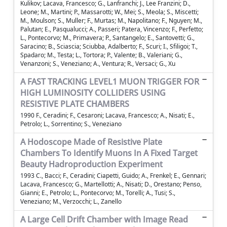
Kulikov; Lacava, Francesco; G., Lanfranchi; J., Lee Franzini; D.,
Leone; M., Martini; P., Massarotti; W., Mei; S., Meola; S., Miscetti;
M., Moulson; S., Muller; F., Murtas; M., Napolitano; F., Nguyen; M.,
Palutan; E., Pasqualucci; A., Passeri; Patera, Vincenzo; F., Perfetto;
L., Pontecorvo; M., Primavera; P., Santangelo; E., Santovetti; G.,
Saracino; B., Sciascia; Sciubba, Adalberto; F., Scuri; I., Sfiligoi; T.,
Spadaro; M., Testa; L., Tortora; P., Valente; B., Valeriani; G.,
Venanzoni; S., Veneziano; A., Ventura; R., Versaci; G., Xu
A FAST TRACKING LEVEL1 MUON TRIGGER FOR
HIGH LUMINOSITY COLLIDERS USING
RESISTIVE PLATE CHAMBERS
1990 F., Ceradini; F., Cesaroni; Lacava, Francesco; A., Nisati; E.,
Petrolo; L., Sorrentino; S., Veneziano
A Hodoscope Made of Resistive Plate
Chambers To Identify Muons In A Fixed Target
Beauty Hadroproduction Experiment
1993 C., Bacci; F., Ceradini; Ciapetti, Guido; A., Frenkel; E., Gennari;
Lacava, Francesco; G., Martellotti; A., Nisati; D., Orestano; Penso,
Gianni; E., Petrolo; L., Pontecorvo; M., Torelli; A., Tusi; S.,
Veneziano; M., Verzocchi; L., Zanello
A Large Cell Drift Chamber with Image Read