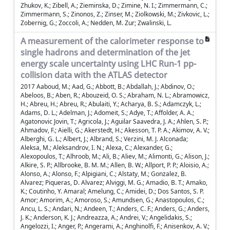
A measurement of the calorimeter response to
single hadrons and determination of the jet
energy scale uncertainty using LHC Run-1 pp-
collision data with the ATLAS detector
2017 Aaboud, M.; Aad, G.; Abbott, B.; Abdallah, J.; Abdinov, O.; Abeloos, B.; Aben, R.; Abouzeid, O. S.; Abraham, N. L.; Abramowicz, H.; Abreu, H.; Abreu, R.; Abulaiti, Y.; Acharya, B. S.; Adamczyk, L.; Adams, D. L.; Adelman, J.; Adomeit, S.; Adye, T.; Affolder, A. A.; Agatonovic Jovin, T.; Agricola, J.; Aguilar Saavedra, J. A.; Ahlen, S. P.; Ahmadov, F.; Aielli, G.; Akerstedt, H.; Akesson, T. P. A.; Akimov, A. V.; Alberghi, G. L.; Albert, J.; Albrand, S.; Verzini, M. J. Alconada; Aleksa, M.; Aleksandrov, I. N.; Alexa, C.; Alexander, G.; Alexopoulos, T.; Alhroob, M.; Ali, B.; Aliev, M.; Alimonti, G.; Alison, J.; Alkire, S. P.; Allbrooke, B. M. M.; Allen, B. W.; Allport, P. P.; Aloisio, A.; Alonso, A.; Alonso, F.; Alpigiani, C.; Alstaty, M.; Gonzalez, B. Alvarez; Piqueras, D. Alvarez; Alviggi, M. G.; Amadio, B. T.; Amako, K.; Coutinho, Y. Amaral; Amelung, C.; Amidei, D.; Dos Santos, S. P. Amor; Amorim, A.; Amoroso, S.; Amundsen, G.; Anastopoulos, C.; Ancu, L. S.; Andari, N.; Andeen, T.; Anders, C. F.; Anders, G.; Anders, J. K.; Anderson, K. J.; Andreazza, A.; Andrei, V.; Angelidakis, S.; Angelozzi, I.; Anger, P.; Angerami, A.; Anghinolfi, F.; Anisenkov, A. V.; Anjos, N.; Annovi, A.; Antel, C.; Antonelli, M.; Antonov, A.; Anulli, F.; Aoki, M.; Bella, L. Aperio; Arabidze, G.; Arai, Y.; Araque, J. P.; Arce, A. T. H.; Arduh, F. A.; Arguin, J. F.; Argyropoulos, S.; Arik, M.; Armbruster, A. J.; Armitage, L. J.; Arnaez, O.; Arnold, H.; Arratia, M.; Arslan, O.; Artamonov, A.; Artoni, G.; Artz, S.; Asai, S.; Asbah, N.; Ashkenazi, A.; Asman, B.; Asquith, L.; Assamagan, K.; Astalos, R.; Atkinson, M.; Atlay, N. B.; Augsten, K.; Avolio, G.; Axen, B.; Ayoub, M. K.; Azuelos, G.; Baak, M. A.; Baas, A. E.; Baca, M. J.; Bachacou, H.; Bachas, K.; Backes, M.; Backhaus, M.; Bagiacchi, P.; Bagnaia, Paolo; Bai, Y.; Baines, J. T.; Baker, O. K.; Baldin, E. M.; Balek, P.; Balestri, T.; Balli, F.; Balunas, W. K.; Banas, E.; Banerjee, S. w.; Bannoura, A. A. E.; Barak, L.; Barberio, E. L.; Barberis, D.; Barbero, M.; Barillari, T.; Barisits, M. S; Barklow, T.; Barlow, N.; Barnes, S. L.; Barnett, B. M.; Barnett, R. M.; Barnovska Blenessy, Z.; Baroncelli, A.; Barone, G.; Barr, A. J.; Navarro, L. Barranco; Barreiro, F.; da Costa, J. Barreiro Guimaraes; Bartoldus, R.; Barton, A. E.; Bartos, P.; Basalaev, A.; Bassalat, A.; Bates, R. L.; Batista, S. J.; Batley, J. R.; Battaglia, M.; Bauce, Matteo; Bauer, F.; Bawa, H. S.; Beacham, J. B.; Beattie, M. D.; Beau, T.; Beauchemin, P. H.; Bechtle, P.; Beck, H. P.; Becker, K.; Becker, M.; Beckingham, M.; Becot, C.; Beddall, A. J.; Beddall, A.; Bednyakov, V. A.; Bedognetti, M.; Bee, C. P.; Beemster, L. J.; Beermann, T. A.; Begel, M.; Behr, J. K.; Belanger Champagne, C.; Bell, A. S.; Bella, G.; Bellagamba, L.; Bellerive, A.; Bellomo, M.; Belotskiy, K.; Beltramello, O.; Belyaev, N. L.; Benary, O.; Benchekroun, D.; Bender, M.; Bendtz, K.; Benekos, N.; Benhammou, Y.; Noccioli, E. Benhar; Benitez, J.; Benjamin, D. P.; Bensinger, J. R.; Bentvelsen, S.; Beresford, L.; Beretta, M.; Berge, D.; Kuutmann, E. Bergeaas; Berger, N.; Beringer, J.; Berlendis, S.; Bernard, N. R.; Bernius, C.; Bernlochner, F. U.; Berry, T.; Berta, P.; Bertella, C.; Bertoli, G.; Bertolucci, F.; Bertram, I. A.; Bertsche, C.; Bertsche, D.; Besjes, G. J.; Bylund, O. Bessidskaia; Bessner, M.; Besson, N.; Betancourt, C.; Bethke, S.; Bevan, A. J.; Bianchi, R. M.; Bianchini, L.; Bianco, M.; Biebel, O.; Biedermann, D.; Bielski, R.; Biesuz, N. V.; Biglietti, M.; De Mendizabal, J. Bilbao; Billoud, T. R. V.; Bilokon, H.; Bindi, M.; Binet, S.; Bingul, A.; Bini, Cesare; Biondi, S.; Bjergaard, D. M.; Black, C. W.; Black, J. E.; Black, K. M.; Blackburn, D.; Blair, R. E.; Blanchard, J. B.; Blazek, T.; Bloch, I.; Blocker, C.; Blum, W.; Blumenschein, U.; Blunier, S.; Bobbink, G. J.; Bobrovnikov, V. S.; Bocchetta, S. S.; Bocci, A.; Bock, C.; Boehler, M.; Boerner, D.; Bogaerts, J. A.; Bogavac, D.; Bogdanchikov, A. G.; Bohm, C.; Boisvert, V.; Bokan, P.; Bold, T.; Boldyrev, A. S.; Bomben, M.; Bona, M.; Boonekamp, M.; Borisov, A.; Borissov, G.; Bortfeldt, J.; Bortoletto, D.; Bortolotto, V.; Bos, K.; Boscherini, D.; Bosman, M.; Sola, J. D. Bossio; Boudreau, J.; Bouffard, J.; Bouhova Thacker, E. V.; Boumediene, D.; Bourdarios, C.; Boutle, S. K.; Boveia, A.; Boyd, J.; Boyko, I. R.; Bracinik, J.; Brandt, A.; Brandt, G.; Brandt, O.; Bratzler, U.; Brau, B.; Brau, J. E.; Braun, H. M.; Madden, W. D. Breaden; Brendlinger, K.; Brennan, A. J.; Brenner, L.; Brenner, R.; Bressler, S.; Bristow, T. M.; Britton, D.; Britzger, D.; Brochu, F. M.; Brock, I.; Brock, R.; Brooijmans, G.; Brooks, T.; Brooks, W. K.; Brosamer, J.; Brost, E.; Broughton, J. H.; de Renstrom, P. A. Bruckman; Bruncko, D.; Bruneliere, R.; Bruni, A.; Bruni, G.; Bruni, L. S.; Brunt, Bh; Bruschi, M.; Bruscino, N.; Bryant, P.; Bryngemark, L.; Buanes, T.; Buat, Q.; Buchholz, P.; Buckley, A. G.; Budagov, I. A.; Buehrer, F.; Bugge, M. K.; Bulekov, O.; Bullock, D.; Burckhart, H.; Burdin, S.; Burgard, C. D.; Burghgrave, B.; Burka, K.; Burke, S.; Burmeister, I.; Burr, J. T. P.; Busato, E.; Buscher, D.; Buscher, V.; Bussey, P.; Butler, J. M.; Buttar, C. M.; Butterworth, J. M.; Butti, P.; Buttinger, W.; Buzatu, A.; Buzykaev, A. R.; Urban, S. Cabrera; Caforio, D.; Cairo, V. M.; Cakir, O.; Calace, N.; Calafiura, P.; Calandri, A.; Calderini, G.; Calfayan, P.; Callea, G.; Caloba, L. P.; Lopez, S. Calvente; Calvet, D.; Calvet, S.; Calvet, T. P.; Toro, R. Camacho; Camarda, S.; Camarri, P.; Cameron, D.; Armadans, R. Caminal; Camincher, C.; Campana, S.; Campanelli, M.; Camplani, A.; Campoverde, A.; Canale, V.; Canepa, A.; Bret, M. Cano; Cantero, J.; Cantrill, R.; Cao, T.; Garrido, M. D. M. Capeans; Caprini, I.; Caprini, M.; Capua, M.; Caputo, R.; Carbone, R. M.; Cardarelli, R.; Cardillo, F.; Carli, I.; Carli, T.; Carlino, G.; Carminati, L.; Caron, S.; Carquin, E.; Carrillo Montoya, G. D.; Carter, J. R.; Carvalho, J.; Casadei, D.; Casado, M. P.; Casolino, M.; Casper, D. W.; Castaneda Miranda, E.; Castelijn, R.; Castelli, A.; Gimenez, V. Castillo; Castro, N. F.; Catinaccio, A.; Catmore, J. R.; Cattai, A.; Caudron, J.; Cavaliere, V.; Cavallaro, E.; Cavalli, D.; Cavalli Sforza, M.; Cavasinni, V.; Ceradini, F.; Alberich, L. Cerda; Cerio, B. C.; Cerqueira, A. S.; Cerri, A.; Cerrito, L.; Cerutti, F.; Cerv, M.; Cervelli, A.; Cetin, S. A.; Chafaq, A.; Chakraborty, D.; Chan, S. K.; Chan, Y. L.; Chang, P.; Chapman, J. D.; Charlton, D. G.; Chatterjee, A.; Chau, C. C.; Barajas, C. A. Chavez; Che, S.; Cheatham, S.; Chegwidden, A.; Chekanov, S.; Chekulaev, S. V.; Chelkov, G. A.; Chelstowska, M. A.; Chen, C.; Chen, H.; Chen, K.; Chen, S.; Chen, S.; Chen, X.; Chen, Y.; Cheng, H. C.; Cheng, H. J.; Cheng, Y.; Cheplakov, A.; Cheremushkina, E.; El Moursli, R. Cherkaoui; Chernyatin, V.; Cheu, E.; Chevalier, L.; Chiarella, V.; Chiarelli, G.; Chiodini, G.; Chisholm, A. S.; Chitan, A.; Chizhov, M. V.; Choi, K.; Chomont, A. R.; Chouridou, S.; Chow, B. K. B.; Christodoulou, V.; Chromek Burckhart, D.; Chudoba, J.; Chuinard, A. J.; Chwastowski, J. J.; Chytka, L.; Ciapetti, G.; Ciftci, A. K.; Cinca, D.; Cindro, V.; Cioara, I. A.; Ciocca, C.; Ciocio, A.; Cirotto, F.; Citron, Z. H.; Citterio, M.; Ciubancan, M.; Clark, A.; Clark, B. L.; Clark, M. R.; Clark, P. J.; Clarke, R. N.; Clement, C.; Coadou, Y.; Cobal, M.; Coccaro, A.; Cochran, J.; Colasurdo, L.; Cole, B.; Colijn, A. P.; Collot, J.; Colombo, T.; Compostella, G.; Muino, P. Conde; Coniavitis, E.; Connell, S. H.; Connelly, I. A.; Consorti, V.; Constantinescu, S.; Conti, G.; Conventi, F.; Cooke, M.; Cooper, B. D.; Cooper Sarkar, A. M.; Cormier, K. J. R.; Cornelissen, T.; Corradi, M.; Corriveau, F.; Corso Radu, A.; Cortes Gonzalez, A.; Cortiana, G.; Costa, G.; Costa, M. J.; Costanzo, D.; Cottin, G.; Cowan, G.; Cox, B. E.; Cranmer, K.; Crawley, S. J.; Cree, G.; Crepe Renaudin, S.; Crescioli, F.; Cribbs, W. A.; Ortuzar, M. Crispin; Cristinziani, M.; Croft, V.; Crosetti, G.; Cueto, A.; Donszelmann, T. Cuhadar; Cummings, J.; Curatolo, M.; Cuth, J.; Czirr, H.; Czodrowski, P.; D'Amen, G.; D'Auria, S.; D'Onofrio, M.; De Sousa, M. J. Da Cunha Sargedas; Da Via, C.; Dabrowski, W.; Dado, T.; Dai, T.; Dale, O.; Dallaire, F.; Dallapiccola, C.; Dam, M.; Dandoy, J. R.; Dang, N. P.; Daniells, A. C.; Dann, N. S.; Danninger, M.; Hoffmann, M. Dano; Dao, V.; Darbo, G.; Darmora, S.; Dassoulas, J.; Dattagupta, A.; Davey, W.; David, C.; Davidek, T.; Davies, M.; Davison, P.; Dawe, E.; Dawson, I.; Daya Ishmukhametova, R. K.; De, K.; De Asmundis, R.; De Benedetti, A.; De Castro, S.; DE CECCO, Sandro; De Groot, N.; de Jong, P.; De la Torre, H.; De Lorenzi, F.; De Maria, A.; De Pedis, D.; De Salvo, A.; De Sanctis, U.; De Santo, A.; De Regie, J. B. De Vivie; Dearnaley, W. J.; Debbe, R.; Debenedetti, C.; Dedovich, D. V.; Dehghanian, N.; Deigaard, I.; Del Gaudio, M.; Del Peso, J.; Del Prete, T.; Delgove, D.; Deliot, F.; Delitzsch, C. M.; Deliyergiyev, M.; Dell'Acqua, A.; Dell'Asta, L.; Dell'Orso, M.; Della Pietra, M.; della Volpe, D.; Delmastro, M.; Delsart, P. A.; Demarco, D. A.; Demers, S.; Demichev, M.; Demilly, A.; Denisov, S. P.; Denysiuk, D.; Derendarz, D.; Derkaoui, J. E.; Derue, F.; Dervan, P.; Desch, K.; Deterre, C.; Dette, K.; Deviveiros, P. O.; Dewhurst, A.; Dhaliwal, S.; Di Ciaccio, A.; Di Ciaccio, L.; Di Clemente, W. K.; Di Donato, C.; Di Girolamo, A.; Di Girolamo, B.; Di Micco, B.; Di Nardo, R.; Di Simone, A.; Di Sipio, R.; Di Valentino, D.; Diaconu, C.; Diamond, M.; Dias, F. A.; Diaz, M. A.; Diehl, E. B.; Dietrich, J.; Diglio, S.; Dimitrievska, A.; Dingfelder, J.; Dita, P.; Dita, S.; Dittus, F.; Djama, F.; Djobava, T.; Djuvsland, J. I.; do Vale, M. A. B.; Dobos, D.; Dobre, M.; Doglioni, C.; Dolejsi, J.; Dolezal, Z.; Dolgoshein, B. A.; Donadelli, M.; Donati, S.; Dondero, P.; Donini, J.; Dopke, J.; Doria, A.; Dova, M. T.; Doyle, A. T.; Drechsler, E.; Dris, M.; Du, Y.; Duarte Campderros, J.; Duchovni, E.; Duckeck, G.; Ducu, O. A.; Duda, D.; Dudarev, A.; Duffield, E. M.; Duflot, L.; Duhrssen, M.; Dumancic, M.; Dunford, M.; Yildi