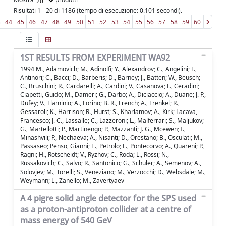
Risultati 1 - 20 di 1186 (tempo di esecuzione: 0.101 secondi).
3
44
45
46
47
48
49
50
51
52
53
54
55
56
57
58
59
60
1ST RESULTS FROM EXPERIMENT WA92
1994 M., Adamovich; M., Adinolfi; Y., Alexandrov; C., Angelini; F.,
Antinori; C., Bacci; D., Barberis; D., Barney; J., Batten; W., Beusch;
C., Bruschini; R., Cardarelli; A., Cardini; V., Casanova; F., Ceradini;
Ciapetti, Guido; M., Dameri; G., Darbo; A., Diciaccio; A., Duane; J. P.,
Dufey; V., Flaminio; A., Forino; B. R., French; A., Frenkel; R.,
Gessaroli; K., Harrison; R., Hurst; S., Kharlamov; A., Kirk; Lacava,
Francesco; J. C., Lassalle; C., Lazzeroni; L., Malferrari; S., Maljukov;
G., Martellotti; P., Martinengo; P., Mazzanti; J. G., Mcewen; I.,
Minashvili; P., Nechaeva; A., Nisanti; D., Orestano; B., Osculati; M.,
Passaseo; Penso, Gianni; E., Petrolo; L., Pontecorvo; A., Quareni; P.,
Ragni; H., Rotscheidt; V., Ryzhov; C., Roda; L., Rossi; N.,
Russakovich; C., Salvo; R., Santonico; G., Schuler; A., Semenov; A.,
Solovjev; M., Torelli; S., Veneziano; M., Verzocchi; D., Websdale; M.,
Weymann; L., Zanello; M., Zavertyaev
A 4 pigre solid angle detector for the SPS used
as a proton-antiproton collider at a centre of
mass energy of 540 GeV