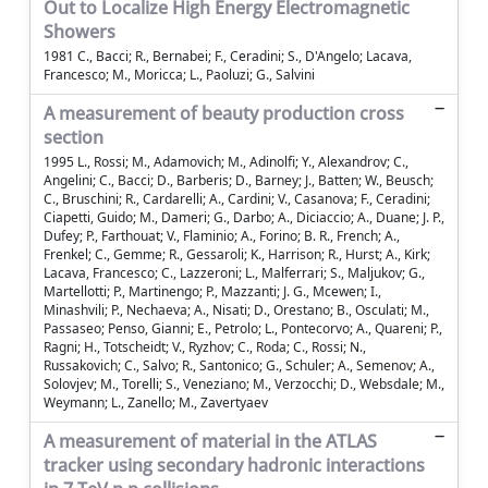
Out to Localize High Energy Electromagnetic
Showers
1981 C., Bacci; R., Bernabei; F., Ceradini; S., D'Angelo; Lacava,
Francesco; M., Moricca; L., Paoluzi; G., Salvini
A measurement of beauty production cross
section
1995 L., Rossi; M., Adamovich; M., Adinolfi; Y., Alexandrov; C.,
Angelini; C., Bacci; D., Barberis; D., Barney; J., Batten; W., Beusch;
C., Bruschini; R., Cardarelli; A., Cardini; V., Casanova; F., Ceradini;
Ciapetti, Guido; M., Dameri; G., Darbo; A., Diciaccio; A., Duane; J. P.,
Dufey; P., Farthouat; V., Flaminio; A., Forino; B. R., French; A.,
Frenkel; C., Gemme; R., Gessaroli; K., Harrison; R., Hurst; A., Kirk;
Lacava, Francesco; C., Lazzeroni; L., Malferrari; S., Maljukov; G.,
Martellotti; P., Martinengo; P., Mazzanti; J. G., Mcewen; I.,
Minashvili; P., Nechaeva; A., Nisati; D., Orestano; B., Osculati; M.,
Passaseo; Penso, Gianni; E., Petrolo; L., Pontecorvo; A., Quareni; P.,
Ragni; H., Totscheidt; V., Ryzhov; C., Roda; C., Rossi; N.,
Russakovich; C., Salvo; R., Santonico; G., Schuler; A., Semenov; A.,
Solovjev; M., Torelli; S., Veneziano; M., Verzocchi; D., Websdale; M.,
Weymann; L., Zanello; M., Zavertyaev
A measurement of material in the ATLAS
tracker using secondary hadronic interactions