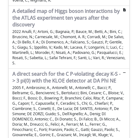
Voena, C.; Wigmans, R.
A detailed map of Higgs boson interactions by
the ATLAS experiment ten years after the
discovery
2022 Anulli, F.; Artoni, G.; Bagnaia, P.; Bauce, M.; Betti, A.; Bini, C.;
Bruscino, N.; Carnesale, M.; Chomont, A. R.; Corradi, M.; De Salvo,
A.; Di Bello, F. A.; Di Domenico, A.; Falciano, S.; Gauzzi, P.; Gentile,
S.; Giagu, S.; Ippolito, V.; Kado, M.; Lacava, F.; Longarini, I.; Luci, C.;
Martinelli, L.; Morodei, F.; Nisati, A.; Padovano, G.; Pasqualucci, E.;
Rosati, S.; Sabetta, L.; Safai Tehrani, F.; Santi, L.; Vari, R.; Veneziano,
S.
A direct search for the C P-violating decay K-S -
> 3 pi(0) with the KLOE detector at DA Phi NE
2005 F., Ambrosino; A., Antonelli; M., Antonelli; C., Bacci; P.,
Beltrame; G., Bencivenni; S., Bertolucci; Bini, Cesare; C., Bloise; V.,
Bocci; F., Bossi; D., Bowring; P., Branchini; Caloi, Rita; P., Campana;
G., Capon; T., Capussella; F., Ceradini; S., Chi; G., Chiefari; P.,
Ciambrone; S., Conetti; E., De Lucia; DE SANTIS, Antonio; P., De
Simone; DE ZORZI, Guido; S., Dell'Agnello; A., Denig; DI
DOMENICO, Antonio; C., Di Donato; S., Di Falco; B., Di Micco; A.,
Doria; M., Dreucci; G., Felici; A., Ferrari; M. L., Ferrer; G.,
Finocchiaro; C., Forti; Franzini, Paolo; C., Gatti; Gauzzi, Paolo; S.,
Giovannella; E., Gorini; E., Graziani; M., Incagli; W., Kluge; V.,