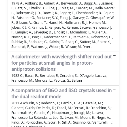
1978 A., Astbury; B., Aubert; A., Benvenuti; D., Bugg; A., Bussiere;
P., Catz; S., Cittolin; D., Cline; J., Colas; M., Corden; M., Della Negra;
L., Dobrzynski; J. D., Dowell; K., Eggert; E., Eisenhandler; B., Equer;
H., Faissner; G., Fontaine; S. Y., Fung; J., Garvey; C., Ghesquière; W.
R., Gibson; A., Grant; T., Hansl; H., Hoffmann; R. J., Homer; M.,
Jobes; P. I. P., Kalmus; I., Kenyon; A., Kernan; Lacava, Francesco; J.
P., Laugier; A., Lévêque; D., Linglin; T., Mcmahon; F., Muller; A.,
Norton; R. T., Poe; E., Radermacher; H., Reithler; A., Robertson; C.,
Rubbia; B., Sadoulet; G., Salvini; T., Shah; C., Sutton; M., Spiro; K.,
Sumorok; P., Watkins; J., Wilson; R., Wilson; M., Yvert
A calorimeter with wavelength shifter read-out
for particles at small angles in proton-
antiproton collisions
1982 C., Bacci; R., Bernabei; F., Ceradini; S., D'Angelo; Lacava,
Francesco; M., Moricca; L., Paoluzi; G., Salvini
A comparison of BGO and BSO crystals used in
the dual-readout mode
2011 Akchurin, N.; Bedeschi, F.; Cardini, H. A.; Cascella, M.;
Ciapetti, Guido; De Pedis, D.; Fasoli, M.; Ferrari, R.; Franchino, S.;
Fraternali, M.; Gaudio, G.; Hauptman, J.; Incagli, M.; Lacava,
Francesco; La Rotonda, L.; Lee, S.; Livan, M.; Meoni, E.; Negri, A.;
Pinci, D.; Policicchio, A.; Scuri, F.; Sill, A.; Susinno, G.; Venturelli, T.;