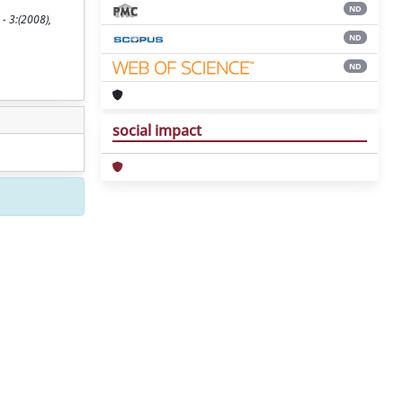
ND
- 3:(2008),
ND
ND
social impact