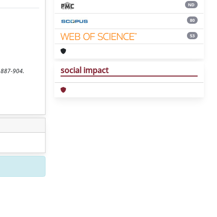
ND
80
53
social impact
. 887-904.